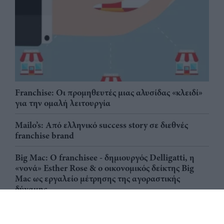
Franchise: Οι προμηθευτές μιας αλυσίδας «κλειδί»
για την ομαλή λειτουργία
Mailo’s: Από ελληνικό success story σε διεθνές
franchise brand
Big Mac: Ο franchisee - δημιουργός Delligatti, η
«νονά» Esther Rose & ο οικονομικός δείκτης Big
Mac ως εργαλείο μέτρησης της αγοραστικής
δύναμης