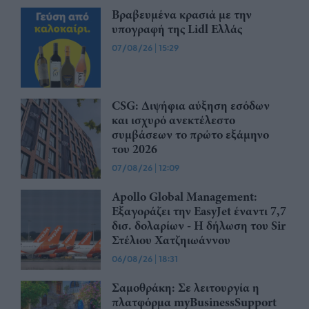
Βραβευμένα κρασιά με την
υπογραφή της Lidl Ελλάς
07/08/26
|
15:29
CSG: Διψήφια αύξηση εσόδων
και ισχυρό ανεκτέλεστο
συμβάσεων το πρώτο εξάμηνο
του 2026
07/08/26
|
12:09
Apollo Global Management:
Εξαγοράζει την EasyJet έναντι 7,7
δισ. δολαρίων - Η δήλωση του Sir
Στέλιου Χατζηιωάννου
06/08/26
|
18:31
Σαμοθράκη: Σε λειτουργία η
πλατφόρμα myBusinessSupport