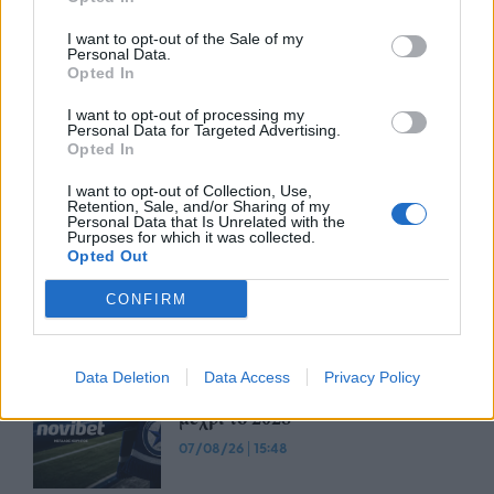
Advertorial
I want to opt-out of the Sale of my
Personal Data.
Opted In
I want to opt-out of processing my
Personal Data for Targeted Advertising.
Περισσότερα από το
Opted In
I want to opt-out of Collection, Use,
Retention, Sale, and/or Sharing of my
Trade Estates: Στην κατοχή της το
Personal Data that Is Unrelated with the
Purposes for which it was collected.
50% του Sofia South Ring Mall με
Opted Out
τίμημα 49,35 εκατ. ευρώ
CONFIRM
07/08/26
|
16:53
Ατρόμητος και Novibet
Data Deletion
Data Access
Privacy Policy
ανανεώνουν τη συνεργασία τους
μέχρι το 2028
07/08/26
|
15:48