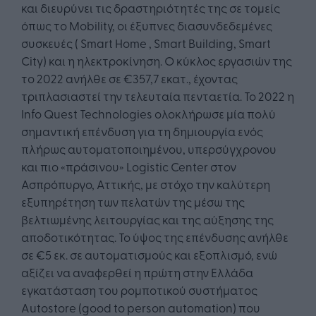
και διευρύνει τις δραστηριότητές της σε τομείς
όπως το Mobility, οι έξυπνες διασυνδεδεμένες
συσκευές ( Smart Home , Smart Building, Smart
City) και η ηλεκτροκίνηση. Ο κύκλος εργασιών της
το 2022 ανήλθε σε €357,7 εκατ., έχοντας
τριπλασιαστεί την τελευταία πενταετία. Το 2022 η
Info Quest Technologies ολοκλήρωσε μία πολύ
σημαντική επένδυση για τη δημιουργία ενός
πλήρως αυτοματοποιημένου, υπερσύγχρονου
και πιο «πράσινου» Logistic Center στον
Ασπρόπυργο, Αττικής, με στόχο την καλύτερη
εξυπηρέτηση των πελατών της μέσω της
βελτιωμένης λειτουργίας και της αύξησης της
αποδοτικότητας. Το ύψος της επένδυσης ανήλθε
σε €5 εκ. σε αυτοματισμούς και εξοπλισμό, ενώ
αξίζει να αναφερθεί η πρώτη στην Ελλάδα
εγκατάσταση του ρομποτικού συστήματος
Autostore (good to person automation) που