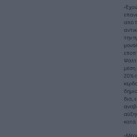
«Έχου
επαν
από τ
αντι
την 
μονάδ
εποπτ
Ψάλτη
μέση 
20% α
κερδο
δημι
δισ.,
αναβ
αύξη
κατά 
«Μέρο