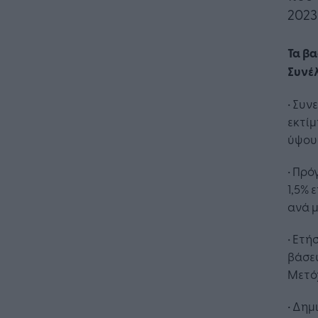
2023
Τα βα
Συνέλ
• Συν
εκτίμ
ύψους
• Πρ
1,5% 
ανά 
• Ετ
βάσεω
Μετό
• Δημ