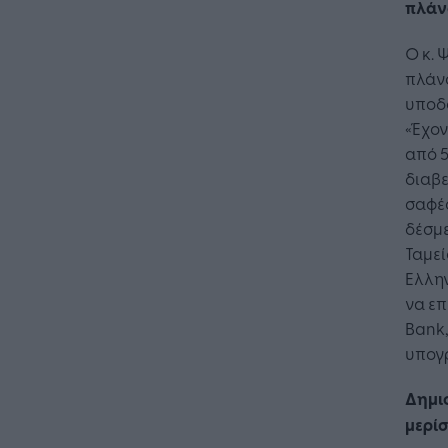
πλάν
Ο κ. 
πλάνο
υποδο
«Έχον
από 5
διαβε
σαφές
δέσμ
Ταμε
Ελλην
να επ
Bank,
υπογ
Δημι
μερί