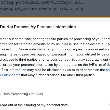
ρο τρίμηνο του 2023, άνω του στόχου, μέσω
εων ομολόγων και συνθετικής τιτλοποίησης
 Ανεξάρτητα Μη Εκτελεστικά Μέλη του Δ.Σ οι
 Lebot και Παναγιώτης Παπάζογλου,
Do Not Process My Personal Information
αθιστώντας τους Richard Gildea και Shahzad
baz
to opt-out of the sale, sharing to third parties, or processing of your per
formation for targeted advertising by us, please use the below opt-out s
κύρια σημεία από τις ομιλίες του Προέδρου του
r selection. Please note that after your opt-out request is processed y
ητικού Συμβουλίου Β. Ράπανου και του CEO του
eing interest-based ads based on personal information utilized by us or
disclosed to third parties prior to your opt-out. You may separately opt-
υ Β. Ψάλτη
losure of your personal information by third parties on the IAB’s list of
. This information may also be disclosed by us to third parties on the
IA
ΛΥΤΙΚΑ
Participants
that may further disclose it to other third parties.
ο Στρατηγικό Σχέδιο της Alpha Bank για το 2023-
και οι στόχοι του, η ηγετική θέση της Τράπεζας
l Data Processing Opt Outs
επιχειρηματική τραπεζική, οι ενισχυμένοι
ες κεφαλαίου και ρευστότητας, η επανεκκίνηση
o opt-out of the Sharing of my personal data.
ερισματικής πολιτικής από τα κέρδη του 2023