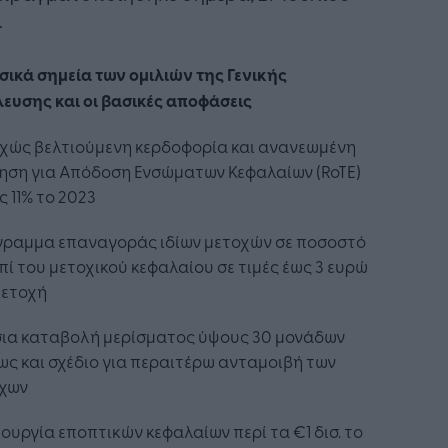
.
σικά σημεία των ομιλιών της Γενικής
ευσης και οι βασικές αποφάσεις
εχώς βελτιούμενη κερδοφορία και ανανεωμένη
ηση για Απόδοση Ενσώματων Κεφαλαίων (RoTE)
 11% το 2023
όγραμμα επαναγοράς ιδίων μετοχών σε ποσοστό
επί του μετοχικού κεφαλαίου σε τιμές έως 3 ευρώ
μετοχή
ήσια καταβολή μερίσματος ύψους 30 μονάδων
ς και σχέδιο για περαιτέρω ανταμοιβή των
χων
ιουργία εποπτικών κεφαλαίων περί τα €1 δισ. το