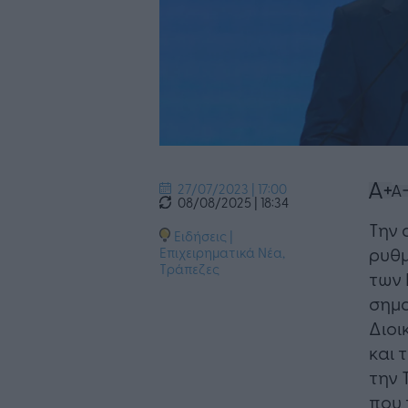
27/07/2023 | 17:00
08/08/2025 | 18:34
Την 
Ειδήσεις
|
ρυθμ
Επιχειρηματικά Νέα
,
Τράπεζες
των 
σημα
Διοι
και 
την 
που 