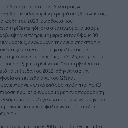
με ήδη εκφράσει τη φιλοδοξία μας για
έναρξη των πληρωμών μερισμάτων, ξεκινώντας
α κέρδη του 2023, φιλοδοξία που
κατοπτρίζεται ήδη στα αποτελέσματά μας με
πρόβλεψη για πληρωμή μερίσματος ύψους 30
ων βάσεως, εν αναμονή της έγκρισης από τις
ικές αρχές» ανέφερε στην ομιλία του ο κ.
ς, σημειώνοντας πως έως το 2025, αναμένεται
ετήσια αύξηση κερδών που θα υπερβαίνει το
πό τα επίπεδα του 2022, οδηγώντας την
φορία σε επίπεδα άνω του 12% και
ουργώντας συνολικά καθαρά κέρδη περί τα €2
 επίδοση που, σε συνδυασμό με την απορρόφηση
αλλόμενων φορολογικών απαιτήσεων, οδηγεί σε
ση των εποπτικών κεφαλαίων της Τράπεζας
€2,3 δισ.
ς αυτών, περίπου €900 εκατ., θα αξιοποιηθεί