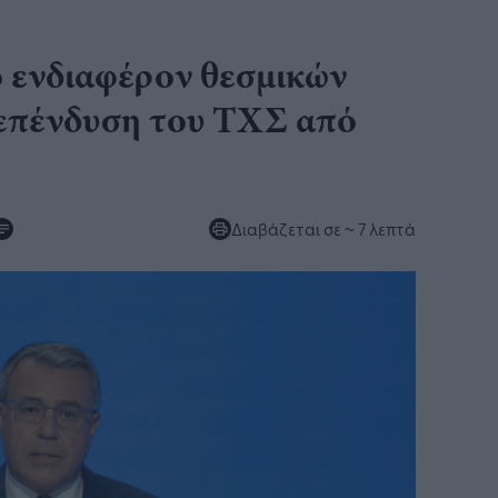
 ενδιαφέρον θεσμικών
επένδυση του ΤΧΣ από
Διαβάζεται σε
~ 7 λεπτά