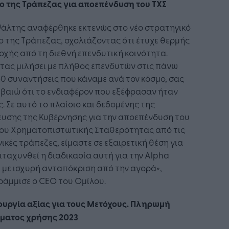
ο της Τράπεζας για αποεπένδυση του ΤΧΣ
Ψάλτης αναφέρθηκε εκτενώς στο νέο στρατηγικό
 της Τράπεζας, σχολιάζοντας ότι έτυχε θερμής
χής από τη διεθνή επενδυτική κοινότητα.
τας μιλήσει με πλήθος επενδυτών στις πάνω
0 συναντήσεις που κάναμε ανά τον κόσμο, σας
βαιώ ότι το ενδιαφέρον που εξέφρασαν ήταν
. Σε αυτό το πλαίσιο και δεδομένης της
ευσης της Κυβέρνησης για την αποεπένδυση του
ίου Χρηματοπιστωτικής Σταθερότητας από τις
ικές τράπεζες, είμαστε σε εξαιρετική θέση για
ιταχυνθεί η διαδικασία αυτή για την Alpha
 με ισχυρή ανταπόκριση από την αγορά»,
ράμμισε ο CEO του Ομίλου.
ουργία αξίας για τους Μετόχους. Πληρωμή
σματος χρήσης 2023