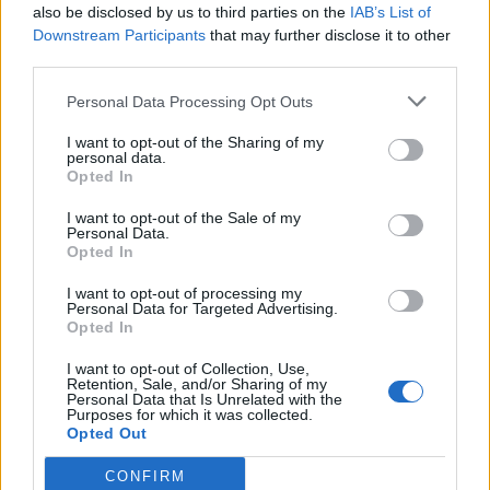
τίμημα 49,35 εκατ. ευρώ
also be disclosed by us to third parties on the
IAB’s List of
07/08/26
|
16:53
Downstream Participants
that may further disclose it to other
third parties.
Ατρόμητος και Novibet
Personal Data Processing Opt Outs
ανανεώνουν τη συνεργασία τους
I want to opt-out of the Sharing of my
μέχρι το 2028
personal data.
07/08/26
|
15:48
Opted In
I want to opt-out of the Sale of my
Personal Data.
Βραβευμένα κρασιά με την
Opted In
υπογραφή της Lidl Ελλάς
I want to opt-out of processing my
07/08/26
|
15:29
Personal Data for Targeted Advertising.
Opted In
I want to opt-out of Collection, Use,
Retention, Sale, and/or Sharing of my
CSG: Διψήφια αύξηση εσόδων
Personal Data that Is Unrelated with the
και ισχυρό ανεκτέλεστο
Purposes for which it was collected.
συμβάσεων το πρώτο εξάμηνο
Opted Out
του 2026
CONFIRM
07/08/26
|
12:09