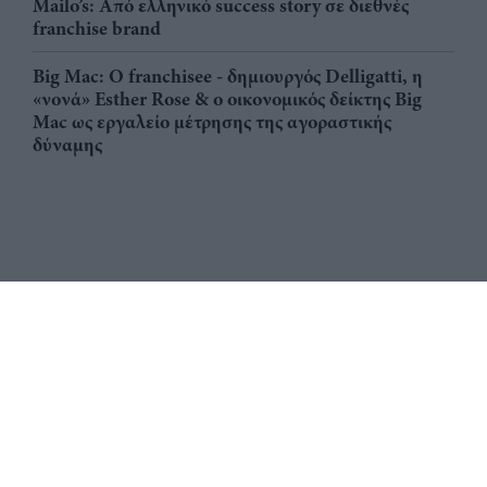
Mailo’s: Από ελληνικό success story σε διεθνές
franchise brand
Big Mac: Ο franchisee - δημιουργός Delligatti, η
«νονά» Esther Rose & ο οικονομικός δείκτης Big
Mac ως εργαλείο μέτρησης της αγοραστικής
δύναμης