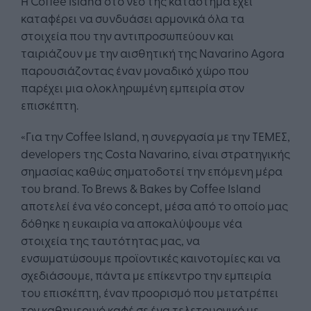
Η Coffee Island στο νέο της κατάστημα έχει
καταφέρει να συνδυάσει αρμονικά όλα τα
στοιχεία που την αντιπροσωπεύουν και
ταιριάζουν με την αισθητική της Navarino Agora
παρουσιάζοντας έναν μοναδικό χώρο που
παρέχει μια ολοκληρωμένη εμπειρία στον
επισκέπτη.
«Για την Coffee Island, η συνεργασία με την TΕΜΕΣ,
developers της Costa Navarino, είναι στρατηγικής
σημασίας καθώς σηματοδοτεί την επόμενη μέρα
του brand. Το Brews & Bakes by Coffee Island
αποτελεί ένα νέο concept, μέσα από το οποίο μας
δόθηκε η ευκαιρία να αποκαλύψουμε νέα
στοιχεία της ταυτότητας μας, να
ενσωματώσουμε προϊοντικές καινοτομίες και να
σχεδιάσουμε, πάντα με επίκεντρο την εμπειρία
του επισκέπτη, έναν προορισμό που μετατρέπει
τον καθημερινό καφέ σε ένα τελετουργικό με