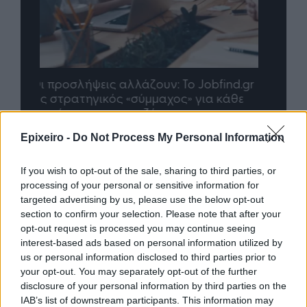
nd.gr
TP Greece: Πώς διαμορφώνεται το
Η ομ
άθε
μέλλον του Insurance στην εποχή του AI
σου 
Epixeiro -
Do Not Process My Personal Information
Advertorial
If you wish to opt-out of the sale, sharing to third parties, or
processing of your personal or sensitive information for
targeted advertising by us, please use the below opt-out
section to confirm your selection. Please note that after your
opt-out request is processed you may continue seeing
Περισσότερα από το
interest-based ads based on personal information utilized by
us or personal information disclosed to third parties prior to
your opt-out. You may separately opt-out of the further
Trade Estates: Στην κατοχή της το
disclosure of your personal information by third parties on the
50% του Sofia South Ring Mall με
IAB’s list of downstream participants. This information may