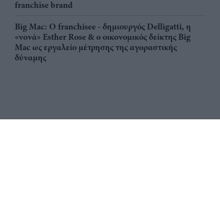
franchise brand
Big Mac: Ο franchisee - δημιουργός Delligatti, η
«νονά» Esther Rose & ο οικονομικός δείκτης Big
Mac ως εργαλείο μέτρησης της αγοραστικής
δύναμης