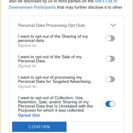
also be disclosed by us to third parties on the
IAB’s List of
07/08/26
|
16:53
Downstream Participants
that may further disclose it to other
third parties.
Ατρόμητος και Novibet
Personal Data Processing Opt Outs
ανανεώνουν τη συνεργασία τους
μέχρι το 2028
I want to opt-out of the Sharing of my
personal data.
07/08/26
|
15:48
Opted In
I want to opt-out of the Sale of my
Βραβευμένα κρασιά με την
Personal Data.
Opted In
υπογραφή της Lidl Ελλάς
07/08/26
|
15:29
I want to opt-out of processing my
Personal Data for Targeted Advertising.
Opted In
I want to opt-out of Collection, Use,
CSG: Διψήφια αύξηση εσόδων
Retention, Sale, and/or Sharing of my
Personal Data that Is Unrelated with the
και ισχυρό ανεκτέλεστο
Purposes for which it was collected.
συμβάσεων το πρώτο εξάμηνο
Opted Out
του 2026
CONFIRM
07/08/26
|
12:09