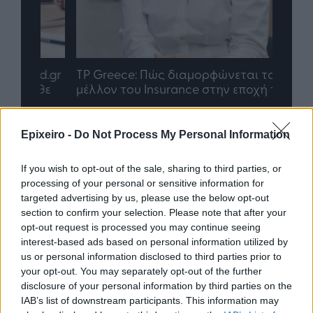
nd.gr
TP Greece: Πώς διαμορφώνεται το
Η ομ
άθε
μέλλον του Insurance στην εποχή του AI
σου 
Epixeiro -
Do Not Process My Personal Information
Advertorial
If you wish to opt-out of the sale, sharing to third parties, or
processing of your personal or sensitive information for
targeted advertising by us, please use the below opt-out
section to confirm your selection. Please note that after your
Περισσότερα από το
opt-out request is processed you may continue seeing
interest-based ads based on personal information utilized by
us or personal information disclosed to third parties prior to
your opt-out. You may separately opt-out of the further
Trade Estates: Στην κατοχή της το
disclosure of your personal information by third parties on the
50% του Sofia South Ring Mall με
IAB’s list of downstream participants. This information may
τίμημα 49,35 εκατ. ευρώ