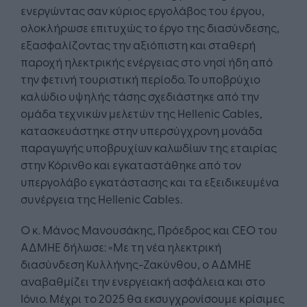
ενεργώντας σαν κύριος εργολάβος του έργου,
ολοκλήρωσε επιτυχώς το έργο της διασύνδεσης,
εξασφαλίζοντας την αξιόπιστη και σταθερή
παροχή ηλεκτρικής ενέργειας στο νησί ήδη από
την φετινή τουριστική περίοδο. Το υποβρύχιο
καλώδιο υψηλής τάσης σχεδιάστηκε από την
ομάδα τεχνικών μελετών της Hellenic Cables,
κατασκευάστηκε στην υπερσύγχρονη μονάδα
παραγωγής υποβρυχίων καλωδίων της εταιρίας
στην Κόρινθο και εγκαταστάθηκε από τον
υπεργολάβο εγκατάστασης και τα εξειδικευμένα
συνέργεια της Hellenic Cables.
Ο κ. Μάνος Μανουσάκης, Πρόεδρος και CEO του
ΑΔΜΗΕ δήλωσε: «Με τη νέα ηλεκτρική
διασύνδεση Κυλλήνης-Ζακύνθου, ο ΑΔΜΗΕ
αναβαθμίζει την ενεργειακή ασφάλεια και στο
Ιόνιο. Μέχρι το 2025 θα εκσυγχρονίσουμε κρίσιμες