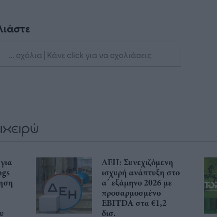
λιάστε
... σχόλια
| Κάνε click για να σχολιάσεις
 για
ΔΕΗ: Συνεχιζόμενη
ngs
ισχυρή ανάπτυξη στο
ξηση
α΄ εξάμηνο 2026 με
προσαρμοσμένο
EBITDA στα €1,2
υ
δισ.