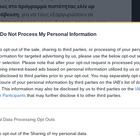
ους στο πρόγραμμα πιστότητας
ελίν
up
ράβευση
, για να τους εξαργυρώσουν σε
δήποτε πρατήριο του δικτύου της εταιρίας,
θα συνεχίσουν να λαμβάνουν ακόμα
200
Do Not Process My Personal Information
ους για κάθε μήνα παραμονής τους στο
ραμμα
.
to opt-out of the sale, sharing to third parties, or processing of your per
formation for targeted advertising by us, please use the below opt-out s
α με σεβασμό στους καταναλωτές, η ομάδα της
r selection. Please note that after your opt-out request is processed y
 είναι έτοιμη να τους καθοδηγήσει να επιλέξουν
eing interest-based ads based on personal information utilized by us or
όγραμμα που τους ταιριάζει με βάση τις δικές
disclosed to third parties prior to your opt-out. You may separately opt-
losure of your personal information by third parties on the IAB’s list of
ενεργειακές τους ανάγκες,
χωρίς ψιλά
. This information may also be disclosed by us to third parties on the
IA
ματα ή κρυφές χρεώσεις
. Οι ενδιαφερόμενοι
Participants
that may further disclose it to other third parties.
ούν να μάθουν περισσότερες πληροφορίες για
αθέσιμα προγράμματα είτε στην ιστοσελίδα της
ίας www.elin.gr είτε καλώντας στο 800 4000
l Data Processing Opt Outs
χωρίς χρέωση.
o opt-out of the Sharing of my personal data.
μαίνεται ότι το πρόγραμμα αφορά τις