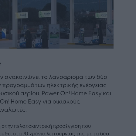
ίν ανακοινώνει το λανσάρισμα των δύο
 προγραμμάτων ηλεκτρικής ενέργειας
φυσικού αερίου, Power On! Home Easy και
On! Home Easy για οικιακούς
αναλωτές.
 στην πελατοκεντρική προσέγγιση που
υθεί στα 70 χρόνια λειτουργίας της, με τα δύο