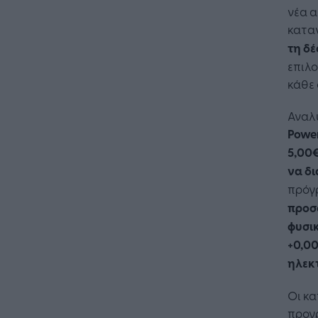
νέα α
κατα
τη δ
επιλο
κάθε 
Αναλυ
Power
5,00€
να δ
πρόγ
προσφ
φυσικ
+0,0
Η Τεχνη
ηλεκτ
λειτουρ
επιχείρ
Οι κα
προγ