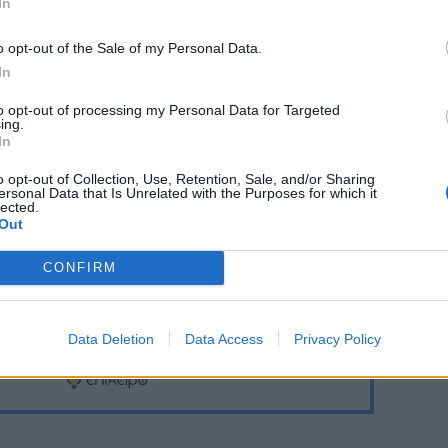
In
ορίες πελατών Γ1 και Γ1Ν για το ηλεκτρικό ρεύμα
ις οικιακές αυτόνομες παροχές για το φυσικό
o opt-out of the Sale of my Personal Data.
.
In
to opt-out of processing my Personal Data for Targeted
ing.
In
Ακολουθήστε το
στο
o opt-out of Collection, Use, Retention, Sale, and/or Sharing
ersonal Data that Is Unrelated with the Purposes for which it
Google News
και μάθετε πρώτοι
lected.
όλα τα επιχειρηματικά νέα
Out
CONFIRM
Δείτε όλες τις τελευταίες
επιχειρηματικές
Ειδήσεις
από την
Data Deletion
Data Access
Privacy Policy
Ελλάδα και τον κόσμο στο