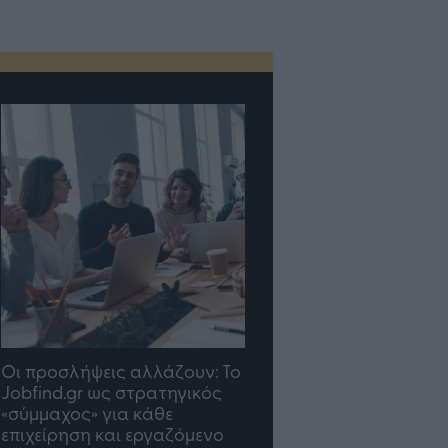
TP Greece: Πώς
Η ομάδα σου μεγαλώνε
διαμορφώνεται το μέλλον
γραφείο σου ακολουθε
του Insurance στην εποχή
του AI