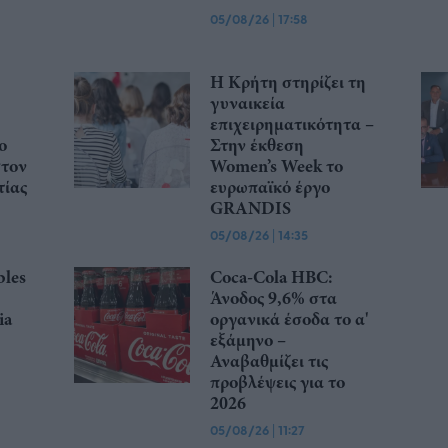
05/08/26
|
17:58
Η Κρήτη στηρίζει τη
γυναικεία
επιχειρηματικότητα –
ο
Στην έκθεση
στον
Women’s Week το
ίας
ευρωπαϊκό έργο
GRANDIS
05/08/26
|
14:35
les
Coca-Cola HBC:
Άνοδος 9,6% στα
ia
οργανικά έσοδα το α'
εξάμηνο –
Αναβαθμίζει τις
προβλέψεις για το
2026
05/08/26
|
11:27