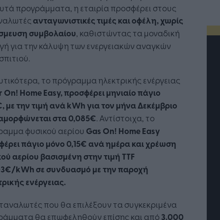
υτά προγράμματα, η εταιρία προσφέρει στους
ναλωτές
ανταγωνιστικές τιμές και οφέλη, χωρίς
έσμευση συμβολαίου
, καθιστώντας τα μοναδική
γή για την κάλυψη των ενεργειακών αναγκών
σπιτιού.
τικότερα, το πρόγραμμα ηλεκτρικής ενέργειας
 On! Home Easy, προσφέρει μηνιαίο πάγιο
, με την τιμή ανά kWh για τον μήνα Δεκέμβριο
ιαμορφώνεται στα 0,085€
. Αντίστοιχα, το
ραμμα φυσικού αερίου
Gas On! Home Easy
έρει πάγιο μόνο 0,15€ ανά ημέρα και χρέωση
ού αερίου βασισμένη στην τιμή ΤΤF
03€/kWh σε συνδυασμό με την παροχή
τή Νοημοσύνη: το νέο
Οι προσλήψεις αλλάζουν: To
ρικής ενέργειας.
γικό σύστημα της
Jobfind.gr ως στρατηγικός
ησης
«σύμμαχος» για κάθε
ταναλωτές που θα επιλέξουν τα συγκεκριμένα
επιχείρηση και εργαζόμενο
ράμματα θα επωφεληθούν επίσης και από
3.000