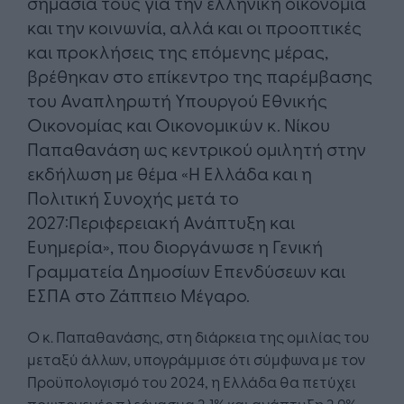
σημασία τους για την ελληνική οικονομία
και την κοινωνία, αλλά και οι προοπτικές
και προκλήσεις της επόμενης μέρας,
βρέθηκαν στο επίκεντρο της παρέμβασης
του Αναπληρωτή Υπουργού Εθνικής
Οικονομίας και Οικονομικών κ. Νίκου
Παπαθανάση ως κεντρικού ομιλητή στην
εκδήλωση με θέμα «Η Ελλάδα και η
Πολιτική Συνοχής μετά το
2027:Περιφερειακή Ανάπτυξη και
Ευημερία», που διοργάνωσε η Γενική
Γραμματεία Δημοσίων Επενδύσεων και
ΕΣΠΑ στο Ζάππειο Μέγαρο.
Ο κ. Παπαθανάσης, στη διάρκεια της ομιλίας του
μεταξύ άλλων, υπογράμμισε ότι σύμφωνα με τον
Προϋπολογισμό του 2024, η Ελλάδα θα πετύχει
πρωτογενές πλεόνασμα 2,1% και ανάπτυξη 2,9%.