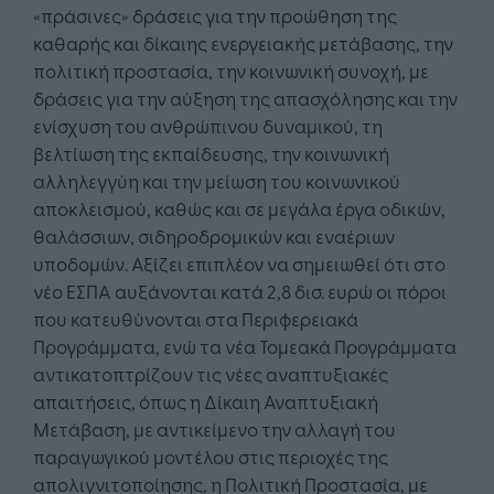
«πράσινες» δράσεις για την προώθηση της
καθαρής και δίκαιης ενεργειακής μετάβασης, την
πολιτική προστασία, την κοινωνική συνοχή, με
δράσεις για την αύξηση της απασχόλησης και την
ενίσχυση του ανθρώπινου δυναμικού, τη
βελτίωση της εκπαίδευσης, την κοινωνική
αλληλεγγύη και την μείωση του κοινωνικού
αποκλεισμού, καθώς και σε μεγάλα έργα οδικών,
θαλάσσιων, σιδηροδρομικών και εναέριων
υποδομών. Αξίζει επιπλέον να σημειωθεί ότι στο
νέο ΕΣΠΑ αυξάνονται κατά 2,8 δισ. ευρώ οι πόροι
που κατευθύνονται στα Περιφερειακά
Προγράμματα, ενώ τα νέα Τομεακά Προγράμματα
αντικατοπτρίζουν τις νέες αναπτυξιακές
απαιτήσεις, όπως η Δίκαιη Αναπτυξιακή
Μετάβαση, με αντικείμενο την αλλαγή του
παραγωγικού μοντέλου στις περιοχές της
απολιγνιτοποίησης, η Πολιτική Προστασία, με