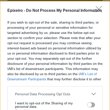
Epixeiro -
Do Not Process My Personal Information
If you wish to opt-out of the sale, sharing to third parties, or
processing of your personal or sensitive information for
targeted advertising by us, please use the below opt-out
section to confirm your selection. Please note that after your
opt-out request is processed you may continue seeing
interest-based ads based on personal information utilized by
us or personal information disclosed to third parties prior to
your opt-out. You may separately opt-out of the further
disclosure of your personal information by third parties on the
IAB’s list of downstream participants. This information may
also be disclosed by us to third parties on the
IAB’s List of
Downstream Participants
that may further disclose it to other
third parties.
nd.gr
TP Greece: Πώς διαμορφώνεται το
Η ομ
Personal Data Processing Opt Outs
άθε
μέλλον του Insurance στην εποχή του AI
σου 
I want to opt-out of the Sharing of my
personal data.