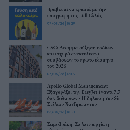
Βραβευμένα κρασιά με την
υπογραφή της Lidl Ελλάς
07/08/26
|
15:29
CSG: Διψήφια αύξηση εσόδων
και ισχυρό ανεκτέλεστο
συμβάσεων το πρώτο εξάμηνο
του 2026
07/08/26
|
12:09
Apollo Global Management:
Εξαγοράζει την EasyJet έναντι 7,7
δισ. δολαρίων - Η δήλωση του Sir
Στέλιου Χατζηιωάννου
06/08/26
|
18:31
Σαμοθράκη: Σε λειτουργία η