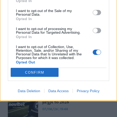
Opted In
I want to opt-out of the Sale of my
Advertorial
Personal Data.
Opted In
I want to opt-out of processing my
Personal Data for Targeted Advertising.
Opted In
Περισσότερα από το
I want to opt-out of Collection, Use,
Retention, Sale, and/or Sharing of my
Personal Data that Is Unrelated with the
Trade Estates: Στην κατοχή της το
Purposes for which it was collected.
50% του Sofia South Ring Mall με
Opted Out
τίμημα 49,35 εκατ. ευρώ
CONFIRM
07/08/26
|
16:53
Ατρόμητος και Novibet
Data Deletion
Data Access
Privacy Policy
ανανεώνουν τη συνεργασία τους
μέχρι το 2028
07/08/26
|
15:48