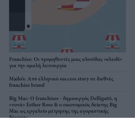
Franchise: Οι προμηθευτές μιας αλυσίδας «κλειδί»
για την ομαλή λειτουργία
Mailo’s: Από ελληνικό success story σε διεθνές
franchise brand
Big Mac: Ο franchisee - δημιουργός Delligatti, η
«νονά» Esther Rose & ο οικονομικός δείκτης Big
Mac ως εργαλείο μέτρησης της αγοραστικής
δύναμης