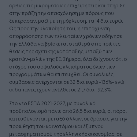
όρθιες τις μικρομεσαίες επιχειρήσεις και στήριξε
στην πράξη την απασχόληση με πόρους που
ξεπέρασαν, μαζί με τη μόχλευση, τα 14 δισ. ευρώ.
Ως προς την υλοποίησή του, η επιτάχυνση
απορρόφησης των τελευταίων χρόνων οδήγησε
την Ελλάδα να βρίσκεται σταθερά στις πρώτες
θέσεις της σχετικής κατάταξης μεταξύ των
κρατών-μελών της ΕΕ. Σήμερα, όλα δείχνουν ότι ο
στόχος του ασφαλούς κλεισίματος όλων των
προγραμμάτων θα επιτευχθεί. Οι συνολικές
συμβάσεις ανέρχονται σε 32 δισ. ευρώ -136%- ενώ
οι δαπάνες έχουν ανέλθει σε 21,7 δισ. -92,3%.
Στο νέο ΕΣΠΑ 2021-2027, με συνολικό
προϋπολογισμό πάνω από 26,5 δισ. ευρώ, οι πόροι
κατευθύνονται, μεταξύ άλλων, σε δράσεις για την
προώθηση του καινοτόμου και έξυπνου
μετασχηματισμού της ελληνικής οικονομίας, σε