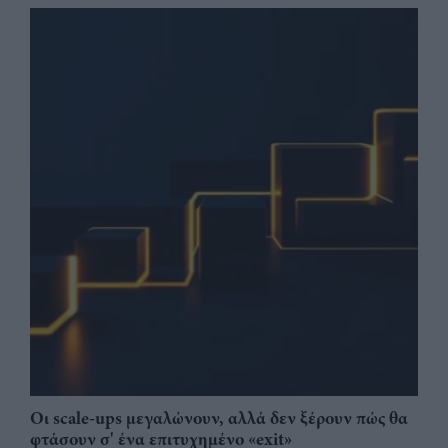
Οι scale-ups μεγαλώνουν, αλλά δεν ξέρουν πώς θα
φτάσουν σ' ένα επιτυχημένο «exit»