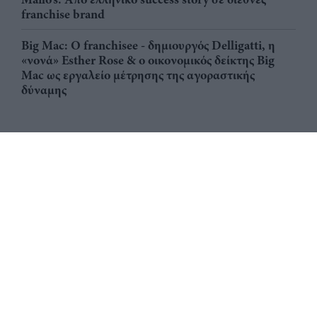
franchise brand
Big Mac: Ο franchisee - δημιουργός Delligatti, η
«νονά» Esther Rose & ο οικονομικός δείκτης Big
Mac ως εργαλείο μέτρησης της αγοραστικής
δύναμης