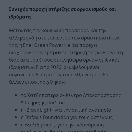
Συνεχής παροχή στήριξης σε οργανισμούς και
ιδρύματα
Θέτοντας την κοινωνική προσφορά και την
αλληλεγγύη στο επίκεντρο των δραστηριοτήτων
της, η Enel Green Power Hellas παρέχει
διαχρονικά την έμπρακτη στήριξή της καθ’ όλη τη
διάρκεια του έτους σε πληθώρα οργανισμών και
ιδρυμάτων. Για το 2023, οι ωφελούμενοι
οργανισμοί ξεπέρασαν τους 30, ενώ μεταξύ
άλλων υποστηρίχθηκαν:
το Χατζηπατέρειο» Κέντρο Αποκατάστασης
& Στήριξης Παιδιού
η «Black Light» για την οπτική αναπηρία
η Emfasis Foundation για τους αστέγους
η Εξέλιξη Ζωής, για την ενδυνάμωση
ανηλίκων σε δομές κλειστής παιδικής