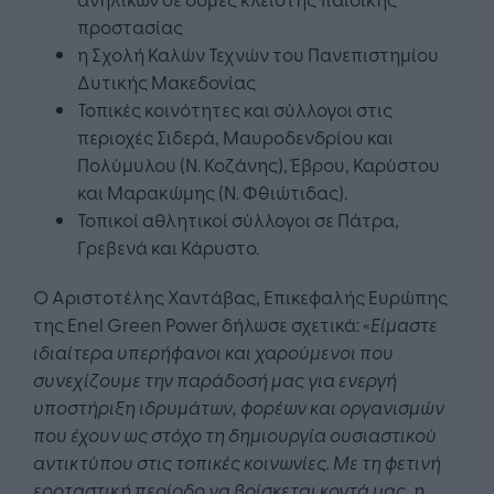
προστασίας
η Σχολή Καλών Τεχνών του Πανεπιστημίου
Δυτικής Μακεδονίας
Τοπικές κοινότητες και σύλλογοι στις
περιοχές Σιδερά, Μαυροδενδρίου και
Πολύμυλου (Ν. Κοζάνης), Έβρου, Καρύστου
και Μαρακώμης (Ν. Φθιώτιδας).
Τοπικοί αθλητικοί σύλλογοι σε Πάτρα,
Γρεβενά και Κάρυστο.
Ο Αριστοτέλης Χαντάβας, Επικεφαλής Ευρώπης
της Enel Green Power δήλωσε σχετικά: «
Είμαστε
ιδιαίτερα υπερήφανοι και χαρούμενοι που
συνεχίζουμε την παράδοσή μας για ενεργή
υποστήριξη ιδρυμάτων, φορέων και οργανισμών
που έχουν ως στόχο τη δημιουργία ουσιαστικού
αντικτύπου στις τοπικές κοινωνίες. Με τη φετινή
εορταστική περίοδο να βρίσκεται κοντά μας, η