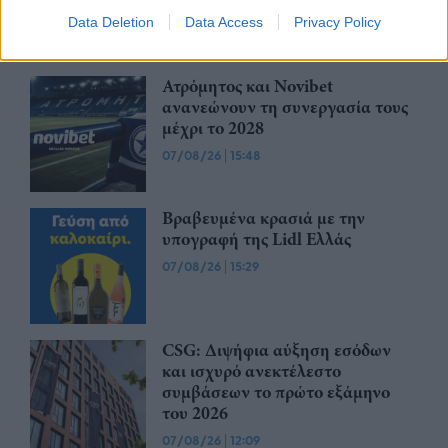
Data Deletion
Data Access
Privacy Policy
07/08/26
|
16:53
Ατρόμητος και Novibet
ανανεώνουν τη συνεργασία τους
μέχρι το 2028
07/08/26
|
15:48
Βραβευμένα κρασιά με την
υπογραφή της Lidl Ελλάς
07/08/26
|
15:29
CSG: Διψήφια αύξηση εσόδων
και ισχυρό ανεκτέλεστο
συμβάσεων το πρώτο εξάμηνο
του 2026
07/08/26
|
12:09