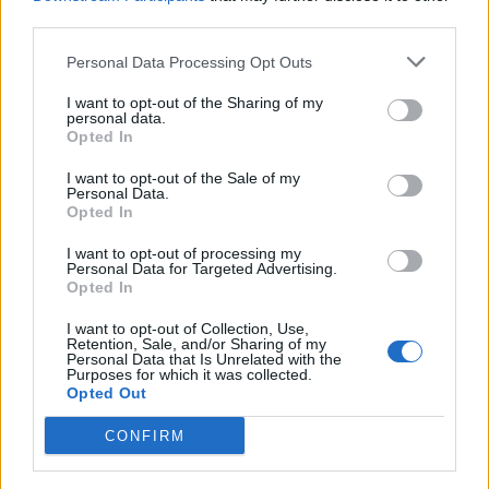
third parties.
Personal Data Processing Opt Outs
I want to opt-out of the Sharing of my
personal data.
nd.gr
TP Greece: Πώς διαμορφώνεται το
Η ομ
Opted In
άθε
μέλλον του Insurance στην εποχή του AI
σου 
I want to opt-out of the Sale of my
Personal Data.
Opted In
I want to opt-out of processing my
Advertorial
Personal Data for Targeted Advertising.
Opted In
I want to opt-out of Collection, Use,
Retention, Sale, and/or Sharing of my
Personal Data that Is Unrelated with the
Περισσότερα από το
Purposes for which it was collected.
Opted Out
Trade Estates: Στην κατοχή της το
CONFIRM
50% του Sofia South Ring Mall με
τίμημα 49,35 εκατ. ευρώ