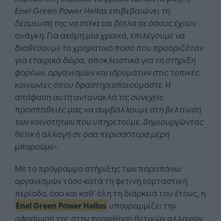
Enel
Green
Power
Hellas
επιβεβαιώνει τη
δέσμευσή της να στέκεται δίπλα σε όσους έχουν
ανάγκη. Για ακόμη μία χρονιά, επιλέγουμε να
διαθέσουμε το χρηματικό ποσό που προοριζόταν
για εταιρικά δώρα, αποκλειστικά για τη στήριξη
φορέων, οργανισμών και ιδρυμάτων στις τοπικές
κοινωνίες όπου δραστηριοποιούμαστε. Η
απόφαση αυτή αντανακλά τις συνεχείς
προσπάθειές μας να συμβάλλουμε στη βελτίωση
των κοινοτήτων που υπηρετούμε, δημιουργώντας
θετική αλλαγή σε όσα περισσότερα μέρη
μπορούμε
».
Με το πρόγραμμα στήριξης των παραπάνω
οργανισμών τόσο κατά τη φετινή εορταστική
περίοδο, όσο και καθ’ όλη τη διάρκεια του έτους, η
Enel Green Power Hellas
υπογραμμίζει την
αφοσίωσή της στην προώθηση θετικών αλλαγών