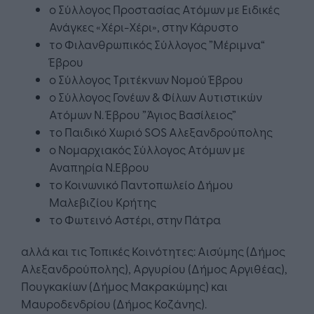
ο Σύλλογος Προστασίας Ατόμων με Ειδικές
Ανάγκες «Χέρι-Χέρι», στην Κάρυστο
το Φιλανθρωπικός Σύλλογος ”Μέριμνα“
Έβρου
ο Σύλλογος Τριτέκνων Νομού Έβρου
ο Σύλλογος Γονέων & Φίλων Αυτιστικών
Ατόμων Ν. Έβρου ”Άγιος Βασίλειος”
το Παιδικό Χωριό SOS Αλεξανδρούπολης
ο Νομαρχιακός Σύλλογος Ατόμων με
Αναπηρία Ν.Εβρου
το Κοινωνικό Παντοπωλείο Δήμου
Μαλεβιζίου Κρήτης
το Φωτεινό Αστέρι, στην Πάτρα
αλλά και τις Τοπικές Κοινότητες: Αισύμης (Δήμος
Αλεξανδρούπολης), Αργυρίου (Δήμος Αργιθέας),
Πουγκακίων (Δήμος Μακρακώμης) και
Μαυροδενδρίου (Δήμος Κοζάνης).