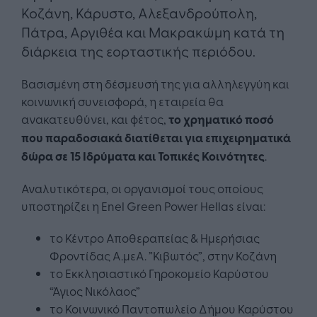
Κοζάνη, Κάρυστο, Αλεξανδρούπολη,
Πάτρα, Αργιθέα και Μακρακώμη κατά τη
διάρκεια της εορταστικής περιόδου.
Βασισμένη στη δέσμευσή της για αλληλεγγύη και
κοινωνική συνεισφορά, η εταιρεία θα
ανακατευθύνει, και φέτος,
το χρηματικό ποσό
που παραδοσιακά διατίθεται για επιχειρηματικά
δώρα σε 15 Ιδρύματα και Τοπικές Κοινότητες
.
Αναλυτικότερα, οι οργανισμοί τους οποίους
υποστηρίζει η Enel Green Power Hellas είναι:
το Κέντρο Αποθεραπείας & Ημερήσιας
Φροντίδας Α.μεΑ. ”Κιβωτός”, στην Κοζάνη
το Εκκλησιαστικό Γηροκομείο Καρύστου
“Άγιος Νικόλαος”
το Κοινωνικό Παντοπωλείο Δήμου Καρύστου