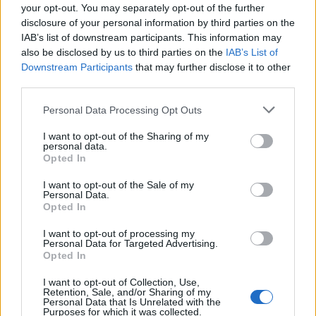
your opt-out. You may separately opt-out of the further
Περισσότερα από το
disclosure of your personal information by third parties on the
IAB’s list of downstream participants. This information may
also be disclosed by us to third parties on the
IAB’s List of
Trade Estates: Στην κατοχή της το
Downstream Participants
that may further disclose it to other
50% του Sofia South Ring Mall με
third parties.
τίμημα 49,35 εκατ. ευρώ
Personal Data Processing Opt Outs
07/08/26
|
16:53
I want to opt-out of the Sharing of my
personal data.
Ατρόμητος και Novibet
Opted In
ανανεώνουν τη συνεργασία τους
I want to opt-out of the Sale of my
μέχρι το 2028
Personal Data.
Opted In
07/08/26
|
15:48
I want to opt-out of processing my
Personal Data for Targeted Advertising.
Βραβευμένα κρασιά με την
Opted In
υπογραφή της Lidl Ελλάς
I want to opt-out of Collection, Use,
07/08/26
|
15:29
Retention, Sale, and/or Sharing of my
Personal Data that Is Unrelated with the
Purposes for which it was collected.