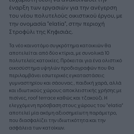
έναρξη των εργασιών για την ανέγερση
του νέου πολυτελούς οικιστικού έργου, με
την ονομασία "elatia", στην περιοχή
Στροφύλι της Κηφισιάς.
Τα νέο καινοτόμο συγκρότημα κατοικιών θα
αποτελείται από δύο κτίρια, με συνολικά 10
πολυτελείς κατοικίες. Πρόκειται για ένα ολιστικό
οικοσύστημα υψηλών προδιαγραφών που θα
περιλαμβάνει εσωτερικές εγκαταστάσεις
γυμναστηρίου και σάουνας , παιδική χαρά, αλλά
και ιδιωτικούς χώρους αποκλειστικής χρήσης με
πισίνες, roof terrace καθώς και τζακούζι. Η
ελεγχόμενη πρόσβαση στους χώρους του "elatia"
αποτελεί μία ακόμη αξιοσημείωτη παράμετρο,
που διασφαλίζει την ιδιωτικότητα και την
ασφάλεια των κατοίκων.