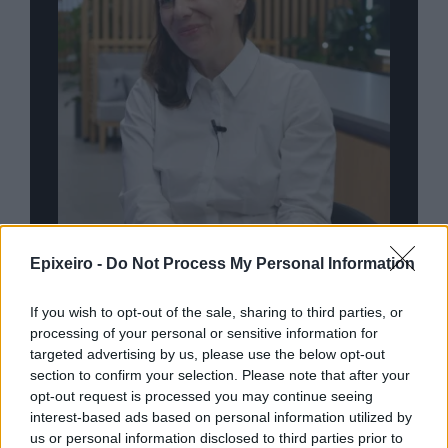
nd.gr
TP Greece: Πώς διαμορφώνεται το
Η ομ
Epixeiro -
Do Not Process My Personal Information
άθε
μέλλον του Insurance στην εποχή του AI
σου 
If you wish to opt-out of the sale, sharing to third parties, or
processing of your personal or sensitive information for
targeted advertising by us, please use the below opt-out
Advertorial
section to confirm your selection. Please note that after your
opt-out request is processed you may continue seeing
interest-based ads based on personal information utilized by
us or personal information disclosed to third parties prior to