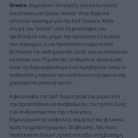
Greece
, σημειώνει:
«Η έναρξη του πολυτελούς
οικιστικού μας έργου "elatia" στην Κηφισιά
αποτελεί ορόσημο για την bbf:
Greece
.
Κάθε
πτυχή του "elatia", από τη φιλοσοφία του
σχεδιασμού του, μέχρι την προσεκτική επιλογή
των παροχών, είναι προσανατολισμένη στη
βελτίωση της καθημερινής ζωής των μελλοντικών
κατοίκων του. Ρίχνοντας τα θεμέλια, όραμα μας
είναι να διαμορφώσουμε ένα περιβάλλον όπου οι
άνθρωποι μπορούν να νιώθουν ευτυχισμένοι και
χαρούμενοι μέσα σε αυτό.»
Η φιλοσοφία της bbf: περιστρέφεται γύρω από
την προσπάθεια να αναβαθμίσει τον τρόπο ζωής
των ανθρώπων που την επιλέγουν,
δημιουργώντας ασφαλείς, κομψούς και φιλικούς
προς το χρήστη χώρους διαβίωσης . Με moto
"build better future", η bbf: εστιάζει στη βιώσιμη