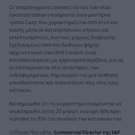
Οι υπερσύγχρονες ανέσεις αυτών των νέων
εγκαταστάσεων υπόσχονται έναν μοντέρνο
τρόπο ζωής που χαρακτηρίζεται από στυλ και
άνεση, μέσα σε καταπράσινους κήπους και
εκλεπτυσμένους, άνετους χώρους διαβίωσης.
Σχεδιασμένες από τον διεθνούς φήμης
αρχιτεκτονικό οίκο UHA London, είναι
κατασκευασμένες με εργονομική ακρίβεια, για να
ανταποκρίνονται στις απαιτήσεις των
ενδιαφερομένων, δημιουργώντας μια αίσθηση
μοναδικότητας και πολυτέλειας στις νέες τους
κατοικίες.
Να σημειωθεί ότι το συγκρότημα αναμένεται να
ολοκληρωθεί εντός 20 μηνών, ενώ έχει ήδη προ-
πωληθεί το 70% του συνόλου των κατοικιών του.
Ο Πάνος Παλυβός,
Commercial
Director
της
bbf