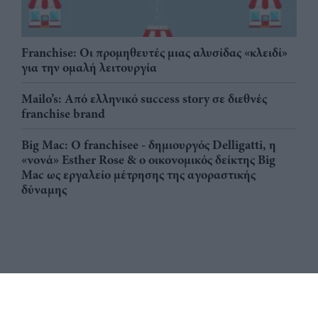
Franchise: Οι προμηθευτές μιας αλυσίδας «κλειδί»
για την ομαλή λειτουργία
Mailo’s: Από ελληνικό success story σε διεθνές
franchise brand
Big Mac: Ο franchisee - δημιουργός Delligatti, η
«νονά» Esther Rose & ο οικονομικός δείκτης Big
Mac ως εργαλείο μέτρησης της αγοραστικής
δύναμης