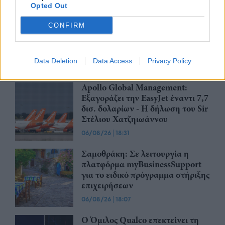
Opted Out
CSG: Διψήφια αύξηση εσόδων
CONFIRM
και ισχυρό ανεκτέλεστο
συμβάσεων το πρώτο εξάμηνο
του 2026
Data Deletion
Data Access
Privacy Policy
07/08/26
|
12:09
Apollo Global Management:
Εξαγοράζει την EasyJet έναντι 7,7
δισ. δολαρίων - Η δήλωση του Sir
Στέλιου Χατζηιωάννου
06/08/26
|
18:31
Σαμοθράκη: Σε λειτουργία η
πλατφόρμα myBusinessSupport
για το ειδικό πρόγραμμα στήριξης
επιχειρήσεων
06/08/26
|
18:07
Ο Όμιλος Qualco επεκτείνει τη