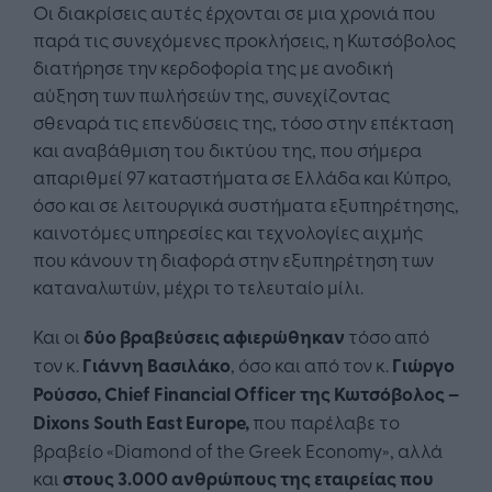
Οι διακρίσεις αυτές έρχονται σε μια χρονιά που
παρά τις συνεχόμενες προκλήσεις, η Κωτσόβολος
διατήρησε την κερδοφορία της με ανοδική
αύξηση των πωλήσεών της, συνεχίζοντας
σθεναρά τις επενδύσεις της, τόσο στην επέκταση
και αναβάθμιση του δικτύου της, που σήμερα
απαριθμεί 97 καταστήματα σε Ελλάδα και Κύπρο,
όσο και σε λειτουργικά συστήματα εξυπηρέτησης,
καινοτόμες υπηρεσίες και τεχνολογίες αιχμής
που κάνουν τη διαφορά στην εξυπηρέτηση των
καταναλωτών, μέχρι το τελευταίο μίλι.
Και οι
δύο βραβεύσεις αφιερώθηκαν
τόσο από
τον κ.
Γιάννη Βασιλάκο
, όσο και από τον κ.
Γιώργο
Ρούσσο,
Chief
Financial
Officer
της Κωτσόβολος –
Dixons
South
East
Europe
,
που παρέλαβε το
βραβείο «Diamond of the Greek Economy», αλλά
και
στους 3.000 ανθρώπους της εταιρείας που