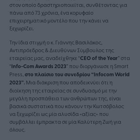
στον οποίο δραστηριοποιείται, συνθέτοντας για
πάνω από 73 χρόνια, ένα κορυφαίο
επιχειρηματικό μοντέλο που την κάνει να
ξεχωρίζει.
Την ίδια στιγμή ο κ. Γιάννης Βασιλάκος,
Αντιπρόεδρος & Διευθύνων Σύμβουλος της
εταιρείας μας, αναδείχθηκε “
CEO of the Year
” στα
“
Info-Com Awards 2023
” που διοργάνωσε η Smart
Press,
στο πλαίσιο του συνεδρίου “Info
c
om World
2023”.
Μια διάκριση που αποδεικνύει ότι η
διοίκηση της εταιρείας σε συνδυασμό με την
μεγάλη προσπάθεια των ανθρώπων της, είναι
βασικά συστατικά που κάνουν την Κωτσόβολος
να ξεχωρίζει ως μία αλυσίδα «αξίας» που
συμβάλλει έμπρακτα σε μία Καλύτερη Ζωή για
όλους.