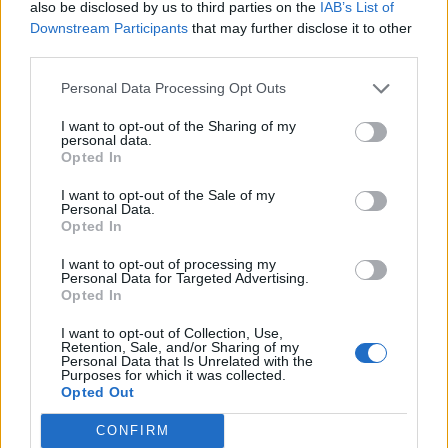
also be disclosed by us to third parties on the
IAB’s List of
07/08/26
|
16:53
Downstream Participants
that may further disclose it to other
third parties.
Ατρόμητος και Novibet
Personal Data Processing Opt Outs
ανανεώνουν τη συνεργασία τους
μέχρι το 2028
I want to opt-out of the Sharing of my
personal data.
07/08/26
|
15:48
Opted In
I want to opt-out of the Sale of my
Personal Data.
Βραβευμένα κρασιά με την
Opted In
υπογραφή της Lidl Ελλάς
07/08/26
|
15:29
I want to opt-out of processing my
Personal Data for Targeted Advertising.
Opted In
I want to opt-out of Collection, Use,
CSG: Διψήφια αύξηση εσόδων
Retention, Sale, and/or Sharing of my
Personal Data that Is Unrelated with the
και ισχυρό ανεκτέλεστο
Purposes for which it was collected.
συμβάσεων το πρώτο εξάμηνο
Opted Out
του 2026
CONFIRM
07/08/26
|
12:09