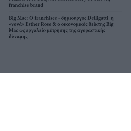
franchise brand
Big Mac: Ο franchisee - δημιουργός Delligatti, η
«νονά» Esther Rose & ο οικονομικός δείκτης Big
Mac ως εργαλείο μέτρησης της αγοραστικής
δύναμης