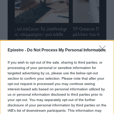
nd.gr
TP Greece: Πώς διαμορφώνεται το
Η ομ
άθε
μέλλον του Insurance στην εποχή του AI
σου 
Epixeiro -
Do Not Process My Personal Information
Advertorial
If you wish to opt-out of the sale, sharing to third parties, or
processing of your personal or sensitive information for
targeted advertising by us, please use the below opt-out
section to confirm your selection. Please note that after your
Περισσότερα από το
opt-out request is processed you may continue seeing
interest-based ads based on personal information utilized by
us or personal information disclosed to third parties prior to
your opt-out. You may separately opt-out of the further
Trade Estates: Στην κατοχή της το
disclosure of your personal information by third parties on the
50% του Sofia South Ring Mall με
IAB’s list of downstream participants. This information may
τίμημα 49,35 εκατ. ευρώ