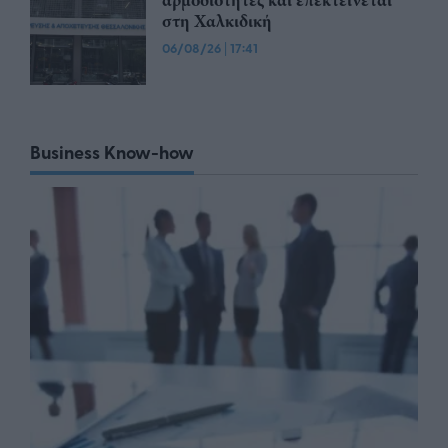
αρμοδιότητες και επεκτείνεται
στη Χαλκιδική
06/08/26
|
17:41
Business Know-how