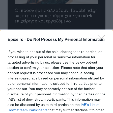
nd.gr
TP Greece: Πώς διαμορφώνεται το
Η ομ
άθε
μέλλον του Insurance στην εποχή του AI
σου 
Epixeiro -
Do Not Process My Personal Information
Advertorial
If you wish to opt-out of the sale, sharing to third parties, or
processing of your personal or sensitive information for
targeted advertising by us, please use the below opt-out
Περισσότερα από το
section to confirm your selection. Please note that after your
opt-out request is processed you may continue seeing
interest-based ads based on personal information utilized by
Ισχυρές επιδόσεις για τη Cenergy
us or personal information disclosed to third parties prior to
Holdings με σημαντική αύξηση
your opt-out. You may separately opt-out of the further
πωλήσεων και κερδοφορίας στο
disclosure of your personal information by third parties on the
πρώτο εξάμηνο του 2026
IAB’s list of downstream participants. This information may
also be disclosed by us to third parties on the
IAB’s List of
05/08/26
|
18:27
Downstream Participants
that may further disclose it to other