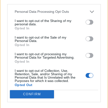
ΔΕΗ: Συνεχιζόμενη ισχυρή
third parties.
ανάπτυξη στο α΄ εξάμηνο 2026 με
προσαρμοσμένο EBITDA στα
Personal Data Processing Opt Outs
€1,2 δισ.
I want to opt-out of the Sharing of my
05/08/26
|
17:58
personal data.
Opted In
Στην εξαγορά του 75% των
I want to opt-out of the Sale of my
ΗΛΕΚΤΩΡ - THALIS προχωρά ο
Personal Data.
Όμιλος AKTOR, στο πλαίσιο
Opted In
στρατηγικής συνεργασίας με τη
MOTOR OIL
I want to opt-out of processing my
Personal Data for Targeted Advertising.
05/08/26
|
17:52
Opted In
Η BIOKOSMOS ανακαίνισε και
I want to opt-out of Collection, Use,
παρέδωσε στην τοπική κοινωνία
Retention, Sale, and/or Sharing of my
Personal Data that Is Unrelated with the
το γήπεδο μπάσκετ στον
Purposes for which it was collected.
Πλάτανο Ναυπακτίας
Opted Out
05/08/26
|
14:50
CONFIRM
Η Κρήτη στηρίζει τη γυναικεία
επιχειρηματικότητα – Στην