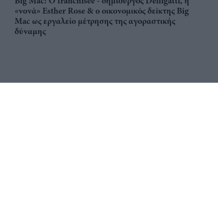
Big Mac: Ο franchisee - δημιουργός Delligatti, η
«νονά» Esther Rose & ο οικονομικός δείκτης Big
Mac ως εργαλείο μέτρησης της αγοραστικής
δύναμης