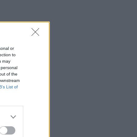
sonal or
ection to
ou may
 personal
out of the
 downstream
B’s List of