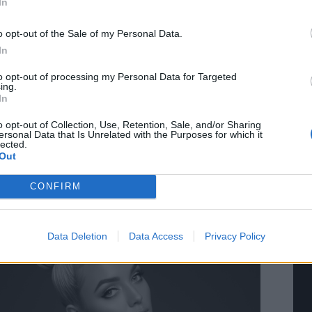
In
o opt-out of the Sale of my Personal Data.
από τον χώρο της μόδας, η Aiko Pappas είναι
In
ωμένη στο fitness. Με τακτικές ανανεώσεις για
to opt-out of processing my Personal Data for Targeted
η, υγιεινή διατροφή και ευεξία, μοιράζεται το
ing.
α της υγιεινής ζωής με τους ακολούθους της.
In
o opt-out of Collection, Use, Retention, Sale, and/or Sharing
ετηρία την Κρήτη, η Aiko Pappas ξεκινά
ersonal Data that Is Unrelated with the Purposes for which it
lected.
ια μέσα από την τεχνολογία. Το ψηφιακό της
Out
ωπο συνοδεύει τους θαυμαστές της σε
ικούς προορισμούς, δίνοντας μια νέα διάσταση
CONFIRM
εμπειρία των ταξιδιών.
τή Νοημοσύνη: το νέο
Οι προσλήψεις αλλάζουν: To
Data Deletion
Data Access
Privacy Policy
γικό σύστημα της
Jobfind.gr ως στρατηγικός
ησης
«σύμμαχος» για κάθε
επιχείρηση και εργαζόμενο