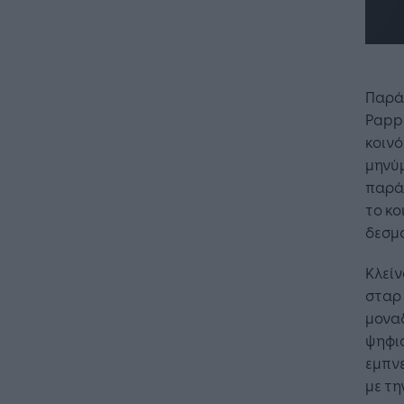
Παρά 
Pappa
κοιν
μηνύμ
παράδ
το κο
δεσμο
Κλείν
σταρ 
μονα
ψηφι
εμπνε
με τη