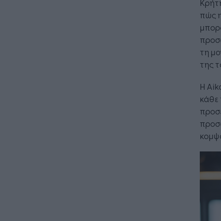
Κρήτη
πώς η
μπορ
προσω
τη μο
της τ
Η Aik
κάθε 
προσέ
προσω
κομψ