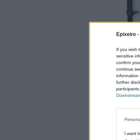
Epixeiro -
If you wish 
sensitive in
confirm you
continue se
information 
further disc
participants
Downstream 
Persona
I want t