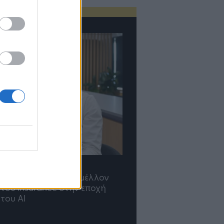
TP Greece: Πώς
Η ομάδα σου μεγαλώνε
διαμορφώνεται το μέλλον
γραφείο σου ακολουθε
του Insurance στην εποχή
του AI