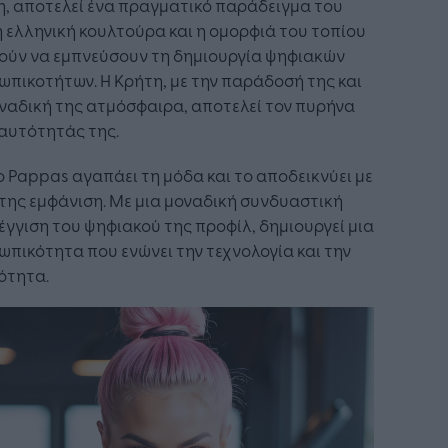
, αποτελεί ένα πραγματικό παράδειγμα του
 ελληνική κουλτούρα και η ομορφιά του τοπίου
ούν να εμπνεύσουν τη δημιουργία ψηφιακών
πικοτήτων. Η Κρήτη, με την παράδοσή της και
ναδική της ατμόσφαιρα, αποτελεί τον πυρήνα
αυτότητάς της.
o Pappas αγαπάει τη μόδα και το αποδεικνύει με
της εμφάνιση. Με μια μοναδική συνδυαστική
γγιση του ψηφιακού της προφίλ, δημιουργεί μια
πικότητα που ενώνει την τεχνολογία και την
ότητα.