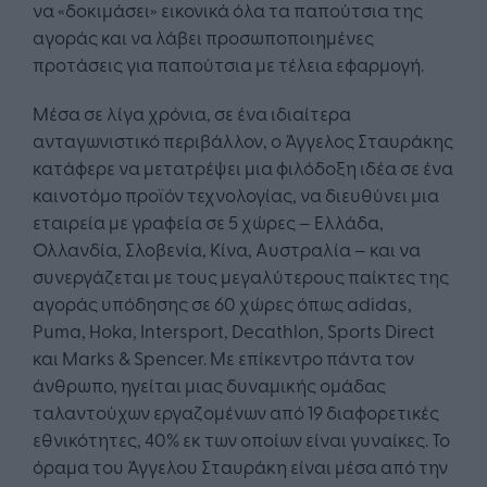
να «δοκιμάσει» εικονικά όλα τα παπούτσια της
αγοράς και να λάβει προσωποποιημένες
προτάσεις για παπούτσια με τέλεια εφαρμογή.
Μέσα σε λίγα χρόνια, σε ένα ιδιαίτερα
ανταγωνιστικό περιβάλλον, ο Άγγελος Σταυράκης
κατάφερε να μετατρέψει μια φιλόδοξη ιδέα σε ένα
καινοτόμο προϊόν τεχνολογίας, να διευθύνει μια
εταιρεία με γραφεία σε 5 χώρες – Ελλάδα,
Ολλανδία, Σλοβενία, Κίνα, Αυστραλία – και να
συνεργάζεται με τους μεγαλύτερους παίκτες της
αγοράς υπόδησης σε 60 χώρες όπως adidas,
Puma, Hoka, Intersport, Decathlon, Sports Direct
και Marks & Spencer. Με επίκεντρο πάντα τον
άνθρωπο, ηγείται μιας δυναμικής ομάδας
ταλαντούχων εργαζομένων από 19 διαφορετικές
εθνικότητες, 40% εκ των οποίων είναι γυναίκες. Το
όραμα του Άγγελου Σταυράκη είναι μέσα από την