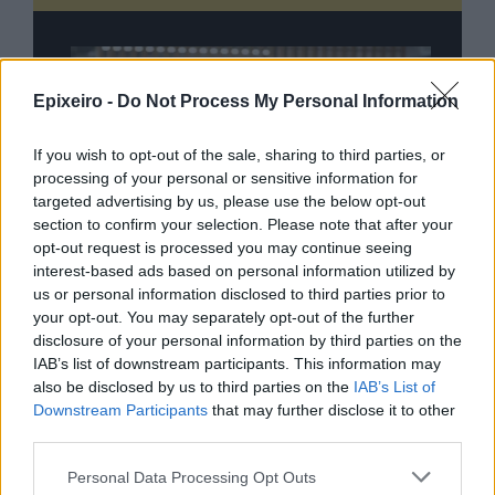
Epixeiro -
Do Not Process My Personal Information
If you wish to opt-out of the sale, sharing to third parties, or
processing of your personal or sensitive information for
targeted advertising by us, please use the below opt-out
section to confirm your selection. Please note that after your
opt-out request is processed you may continue seeing
interest-based ads based on personal information utilized by
us or personal information disclosed to third parties prior to
your opt-out. You may separately opt-out of the further
disclosure of your personal information by third parties on the
IAB’s list of downstream participants. This information may
also be disclosed by us to third parties on the
IAB’s List of
Downstream Participants
that may further disclose it to other
third parties.
nd.gr
TP Greece: Πώς διαμορφώνεται το
Η ομ
άθε
μέλλον του Insurance στην εποχή του AI
σου 
Personal Data Processing Opt Outs