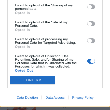
I want to opt-out of the Sharing of my
personal data.
Opted In
Advertorial
I want to opt-out of the Sale of my
Personal Data.
Opted In
I want to opt-out of processing my
Περισσότερα από το
Personal Data for Targeted Advertising.
Opted In
I want to opt-out of Collection, Use,
CSG: Διψήφια αύξηση εσόδων
Retention, Sale, and/or Sharing of my
και ισχυρό ανεκτέλεστο
Personal Data that Is Unrelated with the
Purposes for which it was collected.
συμβάσεων το πρώτο εξάμηνο
Opted Out
του 2026
07/08/26
|
12:09
CONFIRM
Apollo Global Management:
Εξαγοράζει την EasyJet έναντι 7,7
Data Deletion
Data Access
Privacy Policy
δισ. δολαρίων - Η δήλωση του Sir
Στέλιου Χατζηιωάννου