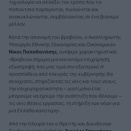
τεχνολογία να αλλάξει τον τρόπο που τα
παπούτσια παράγονται, πωλούνται και
ανακυκλώνονται, συμβάλλοντας σε ένα βιώσιμο
μέλλον.
Κατά την απονομή του βραβείου, ο Αναπληρωτής
Υπουργός Εθνικής Οικονομίας και Οικονομικών
Νίκος Παπαθανάσης
, ανέφερε χαρακτηριστικά:
«
Βραβεύω σήμερα μια καινοτόμο επιχείρηση,
εξωστρεφή, που μας τιμά στο εξωτερικό. Η
προσπάθεια από πλευράς της κυβέρνησης θα
συνεχιστεί, στηρίζοντας τις νέες και τους νέους,
την επιχειρηματικότητα – γιατί μόνο έτσι
μπορούμε να έχουμε την ανάπτυξη που θέλουμε –
τις νέες θέσεις εργασίας, τη στήριξη των νέων για
μια Ελλάδα καλύτερη
».
Από την πλευρά του ο Ιδρυτής και Διευθύνων
Σύμβουλος της SafeSize,
Άγγελος Σταυράκης