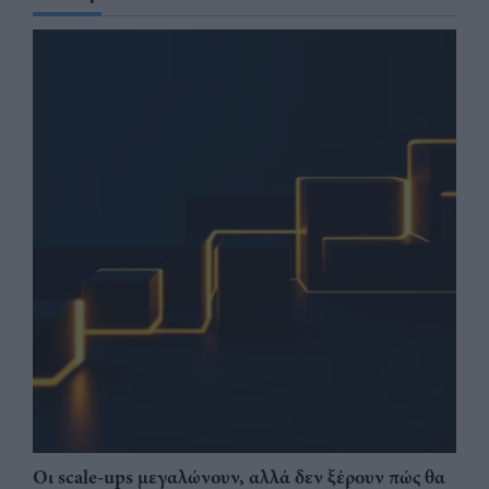
Οι scale-ups μεγαλώνουν, αλλά δεν ξέρουν πώς θα