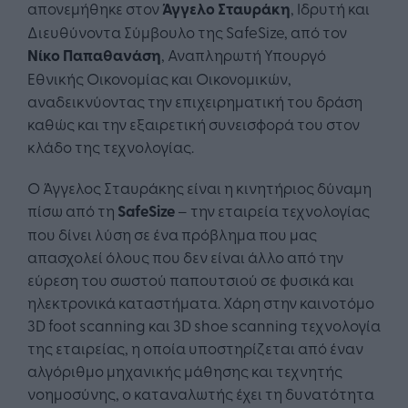
απονεμήθηκε στον
Άγγελο Σταυράκη
, Ιδρυτή και
Διευθύνοντα Σύμβουλο της SafeSize, από τον
Νίκο Παπαθανάση
, Αναπληρωτή Υπουργό
Εθνικής Οικονομίας και Οικονομικών,
αναδεικνύοντας την επιχειρηματική του δράση
καθώς και την εξαιρετική συνεισφορά του στον
κλάδο της τεχνολογίας.
Ο Άγγελος Σταυράκης είναι η κινητήριος δύναμη
πίσω από τη
SafeSize
– την εταιρεία τεχνολογίας
που δίνει λύση σε ένα πρόβλημα που μας
απασχολεί όλους που δεν είναι άλλο από την
εύρεση του σωστού παπουτσιού σε φυσικά και
ηλεκτρονικά καταστήματα. Χάρη στην καινοτόμο
3D foot scanning και 3D shoe scanning τεχνολογία
της εταιρείας, η οποία υποστηρίζεται από έναν
αλγόριθμο μηχανικής μάθησης και τεχνητής
νοημοσύνης, ο καταναλωτής έχει τη δυνατότητα