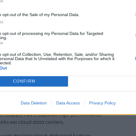
In
άλλον, στη θεμελιακή βάση μιας cloud-native
εκτονικής. Από κοινού, η HPE και η Juniper θα
o opt-out of the Sale of my Personal Data.
ουν στους κάθε μεγέθους πελάτες τους ένα
In
ηρωμένο secure networking portfolio,
ασμένο με όσα χρειάζονται για τη διαχείριση
to opt-out of processing my Personal Data for Targeted
ing.
απλοποίηση των διαρκώς διευρυνόμενων
In
κών τους για ασφαλή συνδεσιμότητα.
o opt-out of Collection, Use, Retention, Sale, and/or Sharing
ersonal Data that Is Unrelated with the Purposes for which it
ερασμός κορυφαίων τεχνολογιών για
lected.
Out
ημιουργία απαράμιλλων εμπειριών
CONFIRM
ποιώντας την κορυφαία στον κλάδο τεχνητή
σύνη, η νέα εταιρική οντότητα αναμένεται να
υργήσει βελτιωμένες εμπειρίες σε τελικούς
Data Deletion
Data Access
Privacy Policy
ες και operators, παρέχοντας σημαντικά οφέλη
ειτουργία των εταιρικών high-performance
rks και cloud data centers.
μιας σουίτας cloud-delivered λύσεων