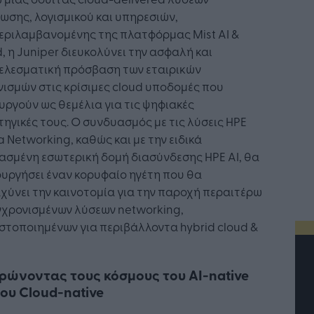
ωσης, λογισμικού και υπηρεσιών,
εριλαμβανομένης της πλατφόρμας Mist AI &
, η Juniper διευκολύνει την ασφαλή και
ελεσματική πρόσβαση των εταιρικών
ισμών στις κρίσιμες cloud υποδομές που
υργούν ως θεμέλια για τις ψηφιακές
ηγικές τους. Ο συνδυασμός με τις λύσεις HPE
 Networking, καθώς και με την ειδικά
ασμένη εσωτερική δομή διασύνδεσης HPE AI, θα
υργήσει έναν κορυφαίο ηγέτη που θα
χύνει την καινοτομία για την παροχή περαιτέρω
γχρονισμένων λύσεων networking,
στοποιημένων για περιβάλλοντα hybrid cloud &
ρώνοντας τους κόσμους του ΑΙ-native
του Cloud-native