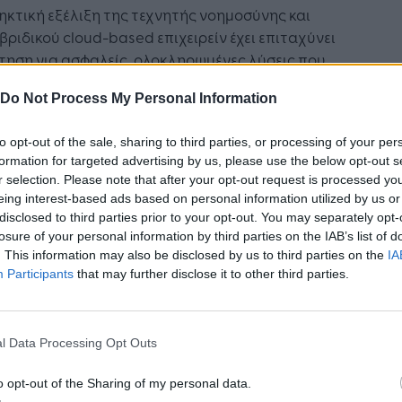
ηκτική εξέλιξη της τεχνητής νοημοσύνης και
βριδικού cloud-based επιχειρείν έχει επιταχύνει
τηση για ασφαλείς, ολοκληρωμένες λύσεις που
ουν, προστατεύουν και αναλύουν τα εταιρικά
Do Not Process My Personal Information
ένα από το edge μέχρι το cloud.
ρετώντας αυτές τις τάσεις, και ειδικότερα τις
to opt-out of the sale, sharing to third parties, or processing of your per
ένες ανάγκες που έχει επιφέρει η τεχνητή
formation for targeted advertising by us, please use the below opt-out s
σύνη στα επιχειρηματικά workloads, η HPE
r selection. Please note that after your opt-out request is processed y
ραμμίζει το portfolio της και αξιοποιεί τη
eing interest-based ads based on personal information utilized by us or
ία εξέλιξη στον χώρο του IT, με πλήρη
disclosed to third parties prior to your opt-out. You may separately opt-
ωση της κρίσιμότητας του συνδετικού ρόλου
losure of your personal information by third parties on the IAB’s list of
. This information may also be disclosed by us to third parties on the
IA
etworking.
Participants
that may further disclose it to other third parties.
ληλοσυμπληρωματική σχέση των
φυλακίων της Hewlett Packard Enterprise και
l Data Processing Opt Outs
uniper απογειώνει την edge-to-cloud
ηγική της HPE, τοποθετώντας την εταιρεία σ’
o opt-out of the Sharing of my personal data.
αυτονόητα ηγετικό ρόλο μέσα σ’ ένα AI-native