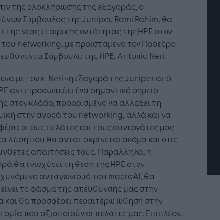
πιν της ολοκλήρωσης της εξαγοράς, ο
ύνων Σύμβουλος της Juniper, Rami Rahim, θα
ί της νέας εταιρικής οντότητας της HPE στον
του networking, με προϊστάμενο τον Πρόεδρο
ιευθύνοντα Σύμβουλο της HPE, Antonio Neri.
να με τον κ. Neri «η εξαγορά της Juniper από
PE αντιπροσωπεύει ένα σημαντικό σημείο
Τεχνητή Νοημοσύνη: το νέο
Οι προσλήψεις αλλάζουν
ιτουργικό σύστημα της
Jobfind.gr ως στρατηγικ
ς στον κλάδο, προορισμένο να αλλάξει τη
ιχείρησης
«σύμμαχος» για κάθε
ική στην αγορά του networking, αλλά και να
επιχείρηση και εργαζόμε
έρει στους πελάτες και τους συνεργάτες μας
έα λύση που θα ανταποκρίνεται ακόμα και στις
ύνθετες απαιτήσεις τους. Παράλληλα, η
ρά θα ενισχύσει τη θέση της HPE στον
αχυνόμενο ανταγωνισμό του macroAI, θα
είνει το φάσμα της απεύθυνσής μας στην
ά και θα προσφέρει περαιτέρω ώθηση στην
τομία που αξιοποιούν οι πελάτες μας. Επιπλέον,