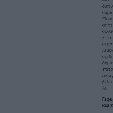
δικτύ
συμπ
Cloud
αποτ
οργαν
λειτο
στρατ
Aruba
σχεδι
δημιο
επιτα
εκσυ
βελτι
AI.
Γεφυ
και 