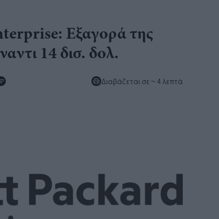
terprise: Εξαγορά της
αντι 14 δισ. δολ.
Διαβάζεται σε
~ 4 λεπτά