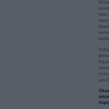
Η ένω
ευνοε
προς
υψηλ
δραστ
netwo
κερδ
Η εξα
φάσμ
δημιο
netwo
λύσεω
μια ε
Ολο
απαι
περ