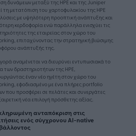
ση δυνάμεων μεταξύ της HPE και της Juniper
ί τη μετατόπιση του χαρτοφυλακίου της HPE
 λύσεις με υψηλότερη προοπτική ανάπτυξης και
ότερη κερδοφορία ενώ παράλληλα ενισχύει τις
ηριότητες της εταιρείας στον χώρο του
rking, επιταχύνοντας την στρατηγική βιώσιμης
οφόρου ανάπτυξής της.
γορά αναμένεται να διευρύνει εντυπωσιακά το
α των δραστηριοτήτων της HPE,
υργώντας έναν νέο ηγέτη στον χώρο του
rking, εφοδιασμένο με ένα πλήρες portfolio
ν που προσφέρει σε πελάτες και συνεργάτες
ξαιρετική νέα επιλογή πρόσθετης αξίας.
κληρωμένη ανταπόκριση στις
τήσεις ενός σύγχρονου AI-native
ιβάλλοντος