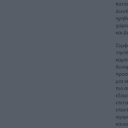
Κατό
Διευθ
ηγηθε
χώρο 
και Δ
Σύμφω
την H
Η 
λε
καμπή
επ
δυναμ
προσφ
μια ν
πιο σ
εξαγο
επιτ
επεκτ
αγορ
καινο