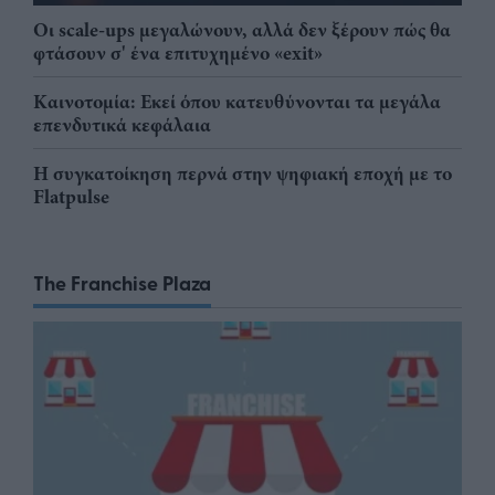
Οι scale-ups μεγαλώνουν, αλλά δεν ξέρουν πώς θα
φτάσουν σ' ένα επιτυχημένο «exit»
Καινοτομία: Εκεί όπου κατευθύνονται τα μεγάλα
επενδυτικά κεφάλαια
Η συγκατοίκηση περνά στην ψηφιακή εποχή με το
Flatpulse
The Franchise Plaza