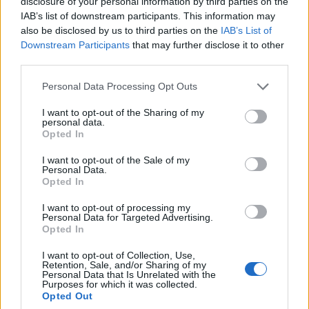
disclosure of your personal information by third parties on the
IAB’s list of downstream participants. This information may
Σαμοθράκη: Σε λειτουργία η
also be disclosed by us to third parties on the
IAB’s List of
πλατφόρμα myBusinessSupport
Downstream Participants
that may further disclose it to other
για το ειδικό πρόγραμμα στήριξης
third parties.
επιχειρήσεων
Personal Data Processing Opt Outs
06/08/26
|
18:07
I want to opt-out of the Sharing of my
Ο Όμιλος Qualco επεκτείνει τη
personal data.
δραστηριότητά του στην ΑΙ με
Opted In
την απόκτηση πλειοψηφικού
ποσοστού στη Multiverse
I want to opt-out of the Sale of my
Personal Data.
06/08/26
|
17:45
Opted In
ΕΥΑΘ: Αποκτά νέες
I want to opt-out of processing my
Personal Data for Targeted Advertising.
αρμοδιότητες και επεκτείνεται
Opted In
στη Χαλκιδική
06/08/26
|
17:41
I want to opt-out of Collection, Use,
Retention, Sale, and/or Sharing of my
Personal Data that Is Unrelated with the
Purposes for which it was collected.
Opted Out