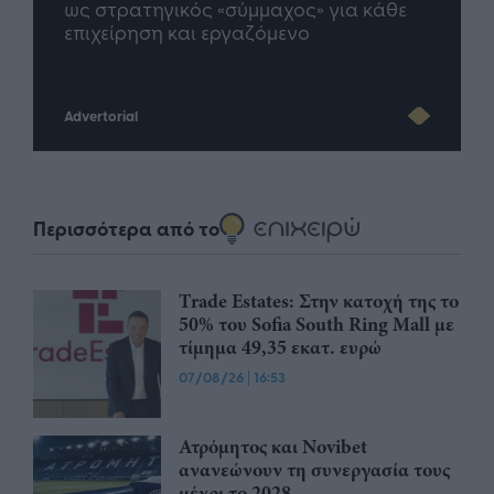
άθε
μέλλον του Insurance στην εποχή του AI
σου 
Advertorial
Περισσότερα από το
Trade Estates: Στην κατοχή της το
50% του Sofia South Ring Mall με
τίμημα 49,35 εκατ. ευρώ
07/08/26
|
16:53
Ατρόμητος και Novibet
ανανεώνουν τη συνεργασία τους
μέχρι το 2028