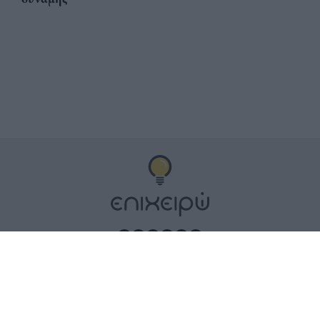
Αριθμός Πιστοποίησης
ηλεκτρονικού Μητρώου
Ηλεκτρονικού Τύπου:
Μ.Η.Τ. 252100