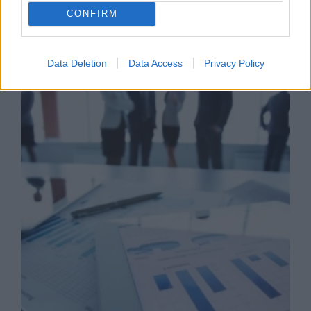
CONFIRM
Business Know-how
Data Deletion
Data Access
Privacy Policy