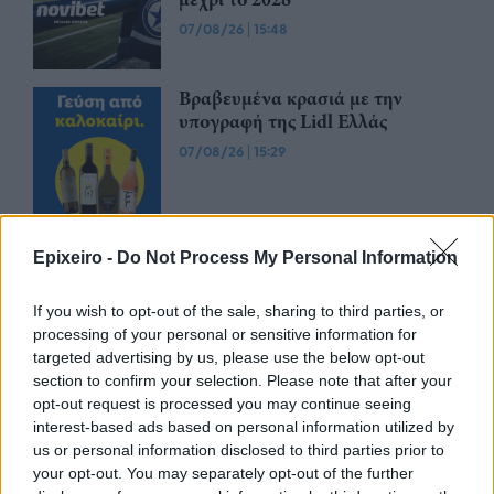
07/08/26
|
15:48
Βραβευμένα κρασιά με την
υπογραφή της Lidl Ελλάς
07/08/26
|
15:29
CSG: Διψήφια αύξηση εσόδων
Epixeiro -
Do Not Process My Personal Information
και ισχυρό ανεκτέλεστο
συμβάσεων το πρώτο εξάμηνο
του 2026
If you wish to opt-out of the sale, sharing to third parties, or
processing of your personal or sensitive information for
07/08/26
|
12:09
targeted advertising by us, please use the below opt-out
section to confirm your selection. Please note that after your
Apollo Global Management:
opt-out request is processed you may continue seeing
Εξαγοράζει την EasyJet έναντι 7,7
interest-based ads based on personal information utilized by
δισ. δολαρίων - Η δήλωση του Sir
us or personal information disclosed to third parties prior to
Στέλιου Χατζηιωάννου
your opt-out. You may separately opt-out of the further
06/08/26
|
18:31