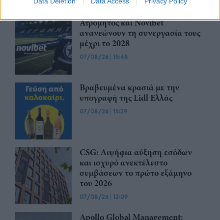
Data Deletion
Data Access
Privacy Policy
Ατρόμητος και Novibet
ανανεώνουν τη συνεργασία τους
μέχρι το 2028
07/08/26
|
15:48
Βραβευμένα κρασιά με την
υπογραφή της Lidl Ελλάς
07/08/26
|
15:29
CSG: Διψήφια αύξηση εσόδων
και ισχυρό ανεκτέλεστο
συμβάσεων το πρώτο εξάμηνο
του 2026
07/08/26
|
12:09
Apollo Global Management: