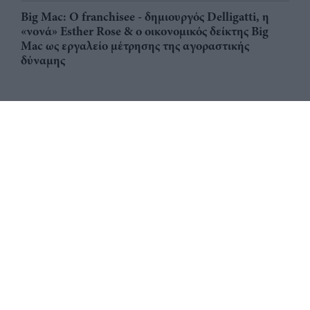
Big Mac: Ο franchisee - δημιουργός Delligatti, η
«νονά» Esther Rose & ο οικονομικός δείκτης Big
Mac ως εργαλείο μέτρησης της αγοραστικής
δύναμης