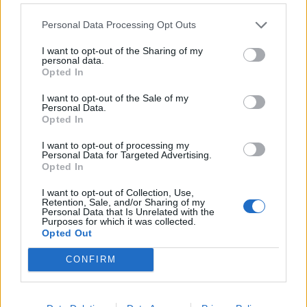
Personal Data Processing Opt Outs
nd.gr
TP Greece: Πώς διαμορφώνεται το
Η ομ
I want to opt-out of the Sharing of my
personal data.
άθε
μέλλον του Insurance στην εποχή του AI
σου 
Opted In
I want to opt-out of the Sale of my
Personal Data.
Opted In
Advertorial
I want to opt-out of processing my
Personal Data for Targeted Advertising.
Opted In
I want to opt-out of Collection, Use,
Περισσότερα από το
Retention, Sale, and/or Sharing of my
Personal Data that Is Unrelated with the
Purposes for which it was collected.
Opted Out
Trade Estates: Στην κατοχή της το
CONFIRM
50% του Sofia South Ring Mall με
τίμημα 49,35 εκατ. ευρώ
07/08/26
|
16:53