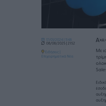
17/01/2024 | 11:48
08/08/2025 | 21:52
Με ι
Ειδήσεις
|
τρίμ
Επιχειρηματικά Νέα
ολοκ
Sale
Ειδικ
έσοδα
αυξημ
αυξημ