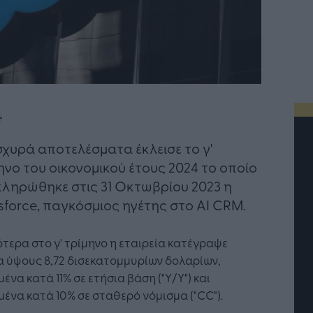
σχυρά αποτελέσματα έκλεισε το γ'
ηνο του οικονομικού έτους 2024 το οποίο
ληρώθηκε στις 31 Οκτωβρίου 2023 η
sforce, παγκόσμιος ηγέτης στο AI CRM.
ότερα στο γ' τρίμηνο η εταιρεία κατέγραψε
 ύψους 8,72 δισεκατομμυρίων δολαρίων,
ένα κατά 11% σε ετήσια βάση ("Y/Y") και
ένα κατά 10% σε σταθερό νόμισμα ("CC").