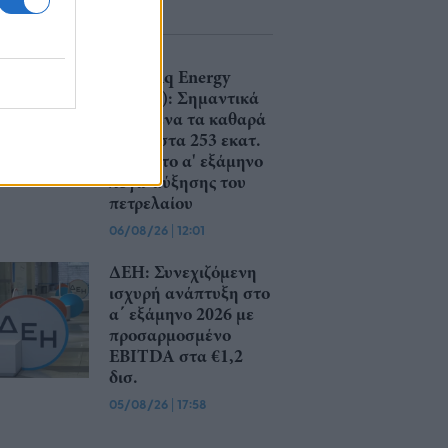
Helleniq Energy
(ΕΛΠΕ): Σημαντικά
αυξημένα τα καθαρά
κέρδη στα 253 εκατ.
ευρώ στο α' εξάμηνο
λόγω αύξησης του
πετρελαίου
06/08/26
|
12:01
ΔΕΗ: Συνεχιζόμενη
ισχυρή ανάπτυξη στο
α΄ εξάμηνο 2026 με
προσαρμοσμένο
EBITDA στα €1,2
δισ.
05/08/26
|
17:58