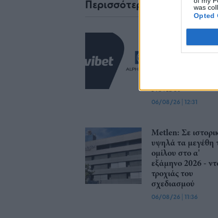
of my P
Περισσότερα από το
was col
Opted 
Τριετή
χρηματοδοτική
συμφωνία με την
Alpha Bank
ολοκλήρωσε η
Novibet
06/08/26
|
12:31
Μetlen: Σε ιστορι
υψηλά τα μεγέθη 
ομίλου στο α'
εξάμηνο 2026 - ντ
τροχιάς του
σχεδιασμού
06/08/26
|
11:36