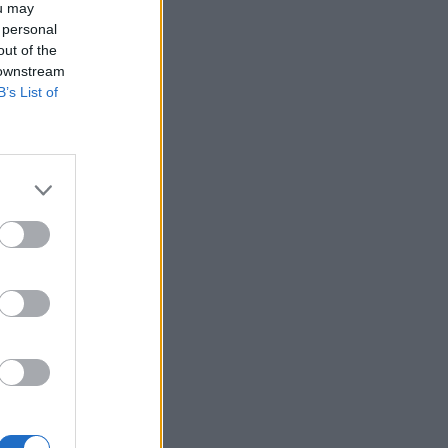
ou may
 personal
out of the
 downstream
B’s List of