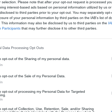
r selection. Please note that after your opt-out request is processed y
eing interest-based ads based on personal information utilized by us or
disclosed to third parties prior to your opt-out. You may separately opt-
Δείτε όλες τις τελευταίες
losure of your personal information by third parties on the IAB’s list of
επιχειρηματικές
Ειδήσεις
από την
. This information may also be disclosed by us to third parties on the
IA
Ελλάδα και τον κόσμο στο
Participants
that may further disclose it to other third parties.
l Data Processing Opt Outs
o opt-out of the Sharing of my personal data.
λιάστε
In
... σχόλια
| Κάνε click για να σχολιάσεις
o opt-out of the Sale of my Personal Data.
In
to opt-out of processing my Personal Data for Targeted
ing.
In
o opt-out of Collection, Use, Retention, Sale, and/or Sharing