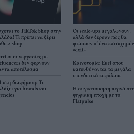
ρχεται το TikTok Shop στην
Οι scale-ups μεγαλώνουν,
λλάδα! Τι πρέπει να ξέρει
αλλά δεν ξέρουν πώς θα
άθε e-shop
φτάσουν σ' ένα επιτυχημέ
«exit»
ιατί οι συνεργασίες με
nfluencers δεν φέρνουν
Καινοτομία: Εκεί όπου
άντα αποτέλεσμα
κατευθύνονται τα μεγάλα
επενδυτικά κεφάλαια
I στη διαφήμιση: Τι
λλάζει για brands και
Η συγκατοίκηση περνά στ
gencies
ψηφιακή εποχή με το
Flatpulse