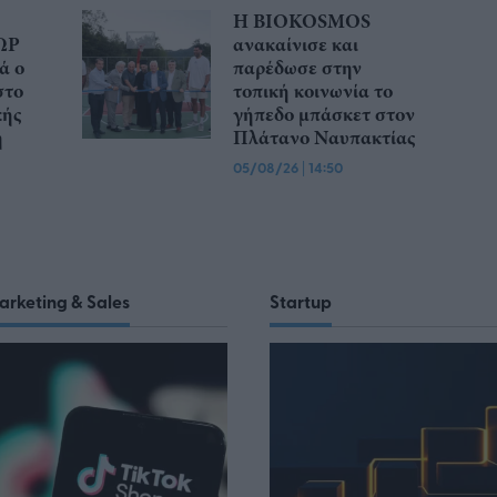
Η BIOKOSMOS
ΩΡ
ανακαίνισε και
ά ο
παρέδωσε στην
στο
τοπική κοινωνία το
κής
γήπεδο μπάσκετ στον
η
Πλάτανο Ναυπακτίας
05/08/26
|
14:50
arketing & Sales
Startup