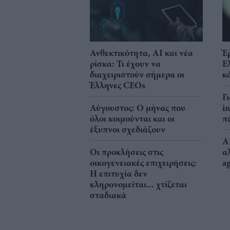
Ανθεκτικότητα, AI και νέα
Έ
ρίσκα: Τι έχουν να
Ε
διαχειριστούν σήμερα οι
κ
Έλληνες CEOs
Γ
Αύγουστος: Ο μήνας που
i
όλοι κοιμούνται και οι
π
έξυπνοι σχεδιάζουν
A
Οι προκλήσεις στις
α
οικογενειακές επιχειρήσεις:
a
Η επιτυχία δεν
κληρονομείται... χτίζεται
σταδιακά