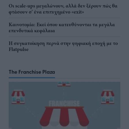
Οι scale-ups μεγαλώνουν, αλλά δεν ξέρουν πώς θα
φτάσουν σ' ένα επιτυχημένο «exit»
Καινοτομία: Εκεί όπου κατευθύνονται τα μεγάλα
επενδυτικά κεφάλαια
Η συγκατοίκηση περνά στην ψηφιακή εποχή με το
Flatpulse
The Franchise Plaza