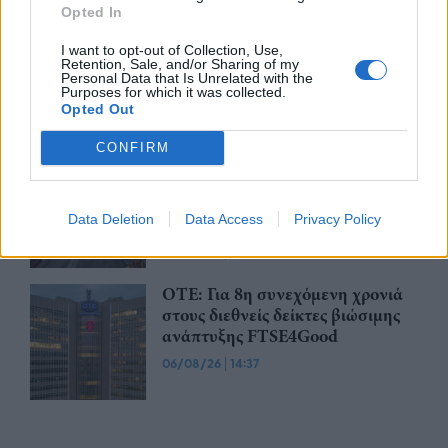
Opted In
Apple: Προσφεύγει στη
Δικαιοσύνη κατά της OpenAI για
I want to opt-out of Collection, Use,
Retention, Sale, and/or Sharing of my
φερόμενη υπεξαίρεση εμπορικών
Personal Data that Is Unrelated with the
μυστικών
Purposes for which it was collected.
Opted Out
06/08/26
|
16:09
CONFIRM
ΟΛΘ: Νέα επένδυση σε σύγχρονο
εξοπλισμό για μεγαλύτερη
αποδοτικότητα και
Data Deletion
Data Access
Privacy Policy
αναβαθμισμένες υπηρεσίες
06/08/26
|
15:06
ΟΤΕ: Για 8η συνεχόμενη χρονιά
στους διεθνείς δείκτες βιώσιμης
ανάπτυξης FTSE4Good
06/08/26
|
14:37