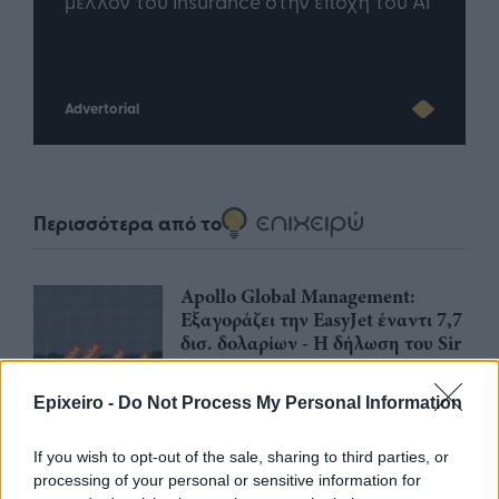
άθε
μέλλον του Insurance στην εποχή του AI
σου 
Advertorial
Περισσότερα από το
Apollo Global Management:
Εξαγοράζει την EasyJet έναντι 7,7
δισ. δολαρίων - Η δήλωση του Sir
Στέλιου Χατζηιωάννου
06/08/26
|
18:31
Epixeiro -
Do Not Process My Personal Information
Σαμοθράκη: Σε λειτουργία η
If you wish to opt-out of the sale, sharing to third parties, or
πλατφόρμα myBusinessSupport
processing of your personal or sensitive information for
για το ειδικό πρόγραμμα στήριξης