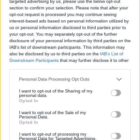
targeted advertising by us, please use the below opt-out
επιχειρήσεων
section to confirm your selection. Please note that after your
06/08/26
|
18:07
opt-out request is processed you may continue seeing
interest-based ads based on personal information utilized by
Ο Όμιλος Qualco επεκτείνει τη
us or personal information disclosed to third parties prior to
δραστηριότητά του στην ΑΙ με
your opt-out. You may separately opt-out of the further
την απόκτηση πλειοψηφικού
disclosure of your personal information by third parties on the
ποσοστού στη Multiverse
IAB’s list of downstream participants. This information may
06/08/26
|
17:45
also be disclosed by us to third parties on the
IAB’s List of
Downstream Participants
that may further disclose it to other
ΕΥΑΘ: Αποκτά νέες
third parties.
αρμοδιότητες και επεκτείνεται
στη Χαλκιδική
Personal Data Processing Opt Outs
06/08/26
|
17:41
I want to opt-out of the Sharing of my
personal data.
Opted In
Συναγερμός από τον ΕΦΕΤ –
I want to opt-out of the Sale of my
Ανακαλεί καραμέλες-ζελεδάκια
Personal Data.
με THC και CBD
Opted In
06/08/26
|
16:18
I want to opt-out of processing my
Personal Data for Targeted Advertising.