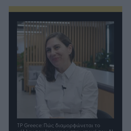
nd.gr
TP Greece: Πώς διαμορφώνεται το
Η ομ