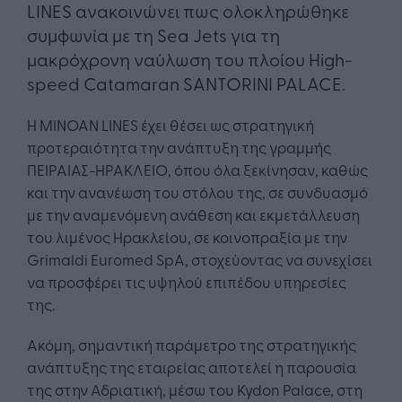
LINES ανακοινώνει πως ολοκληρώθηκε
συμφωνία με τη Sea Jets για τη
μακρόχρονη ναύλωση του πλοίου High-
speed Catamaran SANTORINI PALACE.
Η ΜΙΝΟΑΝ LINES έχει θέσει ως στρατηγική
προτεραιότητα την ανάπτυξη της γραμμής
ΠΕΙΡΑΙΑΣ-ΗΡΑΚΛΕΙΟ, όπου όλα ξεκίνησαν, καθώς
και την ανανέωση του στόλου της, σε συνδυασμό
με την αναμενόμενη ανάθεση και εκμετάλλευση
του λιμένος Ηρακλείου, σε κοινοπραξία με την
Grimaldi Euromed SpA, στοχεύοντας να συνεχίσει
να προσφέρει τις υψηλού επιπέδου υπηρεσίες
της.
Ακόμη, σημαντική παράμετρο της στρατηγικής
ανάπτυξης της εταιρείας αποτελεί η παρουσία
της στην Αδριατική, μέσω του Kydon Palace, στη