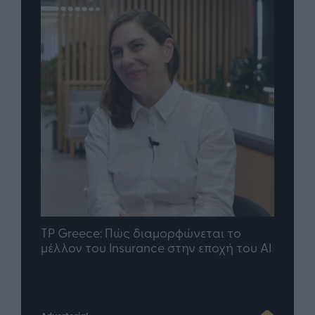
nd.gr
TP Greece: Πώς διαμορφώνεται το
Η ομ
άθε
μέλλον του Insurance στην εποχή του AI
σου 