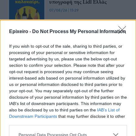
υπογραφή της Lidl Ελλάς
07/08/26
|
15:29
Epixeiro -
Do Not Process My Personal Information
CSG: Διψήφια αύξηση εσόδων
και ισχυρό ανεκτέλεστο
If you wish to opt-out of the sale, sharing to third parties, or
συμβάσεων το πρώτο εξάμηνο
processing of your personal or sensitive information for
του 2026
targeted advertising by us, please use the below opt-out
07/08/26
|
12:09
section to confirm your selection. Please note that after your
opt-out request is processed you may continue seeing
Apollo Global Management:
interest-based ads based on personal information utilized by
Εξαγοράζει την EasyJet έναντι 7,7
us or personal information disclosed to third parties prior to
δισ. δολαρίων - Η δήλωση του Sir
your opt-out. You may separately opt-out of the further
Στέλιου Χατζηιωάννου
disclosure of your personal information by third parties on the
06/08/26
|
18:31
IAB’s list of downstream participants. This information may
also be disclosed by us to third parties on the
IAB’s List of
Σαμοθράκη: Σε λειτουργία η
Downstream Participants
that may further disclose it to other
πλατφόρμα myBusinessSupport
third parties.
για το ειδικό πρόγραμμα στήριξης
επιχειρήσεων
Personal Data Processing Opt Outs