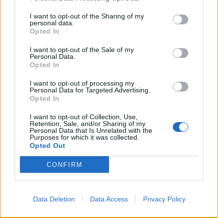
06/08/26
|
18:07
I want to opt-out of the Sharing of my
personal data.
Ο Όμιλος Qualco επεκτείνει τη
Opted In
δραστηριότητά του στην ΑΙ με
I want to opt-out of the Sale of my
την απόκτηση πλειοψηφικού
Personal Data.
ποσοστού στη Multiverse
Opted In
06/08/26
|
17:45
I want to opt-out of processing my
Personal Data for Targeted Advertising.
ΕΥΑΘ: Αποκτά νέες
Opted In
αρμοδιότητες και επεκτείνεται
στη Χαλκιδική
I want to opt-out of Collection, Use,
Retention, Sale, and/or Sharing of my
06/08/26
|
17:41
Personal Data that Is Unrelated with the
Purposes for which it was collected.
Opted Out
CONFIRM
Business Know-how
Data Deletion
Data Access
Privacy Policy