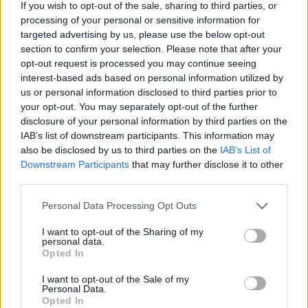
If you wish to opt-out of the sale, sharing to third parties, or
processing of your personal or sensitive information for
targeted advertising by us, please use the below opt-out
Ατρόμητος και Novibet
section to confirm your selection. Please note that after your
ανανεώνουν τη συνεργασία τους
opt-out request is processed you may continue seeing
μέχρι το 2028
interest-based ads based on personal information utilized by
07/08/26
|
15:48
us or personal information disclosed to third parties prior to
your opt-out. You may separately opt-out of the further
disclosure of your personal information by third parties on the
Βραβευμένα κρασιά με την
IAB’s list of downstream participants. This information may
υπογραφή της Lidl Ελλάς
also be disclosed by us to third parties on the
IAB’s List of
07/08/26
|
15:29
Downstream Participants
that may further disclose it to other
third parties.
Personal Data Processing Opt Outs
CSG: Διψήφια αύξηση εσόδων
I want to opt-out of the Sharing of my
και ισχυρό ανεκτέλεστο
personal data.
συμβάσεων το πρώτο εξάμηνο
Opted In
του 2026
I want to opt-out of the Sale of my
07/08/26
|
12:09
Personal Data.
Opted In