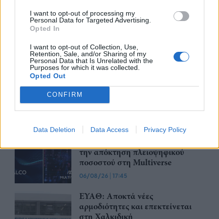
Apollo Global Management:
Εξαγοράζει την EasyJet έναντι 7,7
I want to opt-out of processing my
Personal Data for Targeted Advertising.
δισ. δολαρίων - Η δήλωση του Sir
Opted In
Στέλιου Χατζηιωάννου
06/08/26
|
18:31
I want to opt-out of Collection, Use,
Retention, Sale, and/or Sharing of my
Personal Data that Is Unrelated with the
Σαμοθράκη: Σε λειτουργία η
Purposes for which it was collected.
πλατφόρμα myBusinessSupport
Opted Out
για το ειδικό πρόγραμμα στήριξης
CONFIRM
επιχειρήσεων
06/08/26
|
18:07
Data Deletion
Data Access
Privacy Policy
Ο Όμιλος Qualco επεκτείνει τη
δραστηριότητά του στην ΑΙ με
την απόκτηση πλειοψηφικού
ποσοστού στη Multiverse
06/08/26
|
17:45
ΕΥΑΘ: Αποκτά νέες
αρμοδιότητες και επεκτείνεται
στη Χαλκιδική