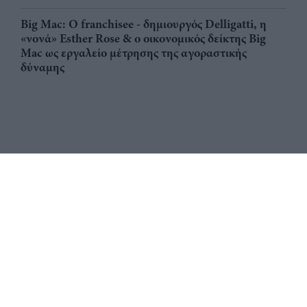
Big Mac: Ο franchisee - δημιουργός Delligatti, η
«νονά» Esther Rose & ο οικονομικός δείκτης Big
Mac ως εργαλείο μέτρησης της αγοραστικής
δύναμης