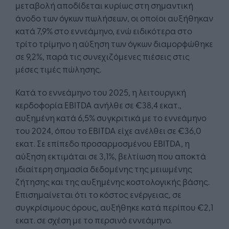
μεταβολή αποδίδεται κυρίως στη σημαντική
άνοδο των όγκων πωλήσεων, οι οποίοι αυξήθηκαν
κατά 7,9% στο εννεάμηνο, ενώ ειδικότερα στο
τρίτο τρίμηνο η αύξηση των όγκων διαμορφώθηκε
σε 9,2%, παρά τις συνεχιζόμενες πιέσεις στις
μέσες τιμές πώλησης.
Κατά το εννεάμηνο του 2025, η λειτουργική
κερδοφορία EBITDA ανήλθε σε €38,4 εκατ.,
αυξημένη κατά 6,5% συγκριτικά με το εννεάμηνο
του 2024, όπου το EBITDA είχε ανέλθει σε €36,0
εκατ. Σε επίπεδο προσαρμοσμένου EBITDA, η
αύξηση εκτιμάται σε 3,1%, βελτίωση που αποκτά
ιδιαίτερη σημασία δεδομένης της μειωμένης
ζήτησης και της αυξημένης κοστολογικής βάσης.
Επισημαίνεται ότι το κόστος ενέργειας, σε
συγκρίσιμους όρους, αυξήθηκε κατά περίπου €2,1
εκατ. σε σχέση με το περσινό εννεάμηνο.