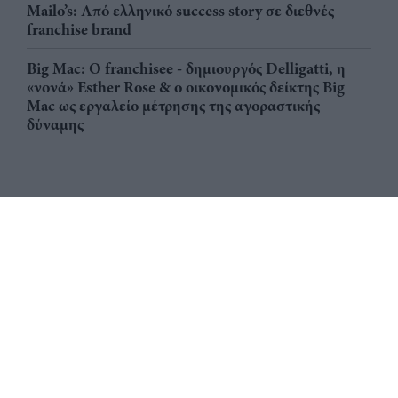
Mailo’s: Από ελληνικό success story σε διεθνές
franchise brand
Big Mac: Ο franchisee - δημιουργός Delligatti, η
«νονά» Esther Rose & ο οικονομικός δείκτης Big
Mac ως εργαλείο μέτρησης της αγοραστικής
δύναμης