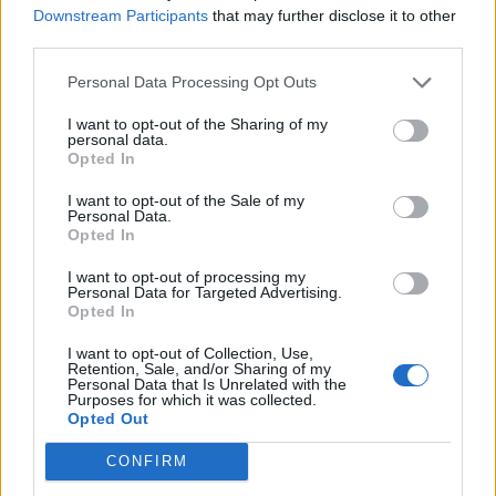
Downstream Participants
that may further disclose it to other
third parties.
Personal Data Processing Opt Outs
nd.gr
TP Greece: Πώς διαμορφώνεται το
Η ομ
I want to opt-out of the Sharing of my
personal data.
άθε
μέλλον του Insurance στην εποχή του AI
σου 
Opted In
I want to opt-out of the Sale of my
Personal Data.
Opted In
Advertorial
I want to opt-out of processing my
Personal Data for Targeted Advertising.
Opted In
I want to opt-out of Collection, Use,
Περισσότερα από το
Retention, Sale, and/or Sharing of my
Personal Data that Is Unrelated with the
Purposes for which it was collected.
Opted Out
Ισχυρές επιδόσεις για τη Cenergy
CONFIRM
Holdings με σημαντική αύξηση
πωλήσεων και κερδοφορίας στο