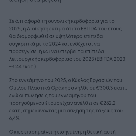
Σε ό,τι αφορά τη συνολική κερδοφορία για το
2025, η Διοίκηση εκτιμά ότι το EBITDA του έτους
θα διαμορφωθεί σε υψηλότερα επίπεδα
συγκριτικά με το 2024 και ενδέχεται να
προσεγγίσει ή και να υπερβεί τα επίπεδα
λειτουργικής κερδοφορίας του 2023 (EBITDA 2023:
~€44 εκατ.).
Στο εννεάμηνο του 2025, ο Κύκλος Εργασιών του
Ομίλου Πλαστικά Θράκης ανήλθε σε €300,3 εκατ.,
ενώ οι πωλήσεις του εννεαμήνου του
προηγούμενου έτους είχαν ανέλθει σε €282,2
εκατ., σημειώνοντας μια αύξηση της τάξεως του
6,4%.
Οπως επισημαίνει η εισηγμένη, η θετική αυτή