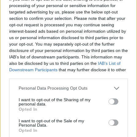
processing of your personal or sensitive information for
targeted advertising by us, please use the below opt-out
section to confirm your selection. Please note that after your
nd.gr
TP Greece: Πώς διαμορφώνεται το
Η ομ
opt-out request is processed you may continue seeing
άθε
μέλλον του Insurance στην εποχή του AI
σου 
interest-based ads based on personal information utilized by
us or personal information disclosed to third parties prior to
your opt-out. You may separately opt-out of the further
disclosure of your personal information by third parties on the
IAB’s list of downstream participants. This information may
Advertorial
also be disclosed by us to third parties on the
IAB’s List of
Downstream Participants
that may further disclose it to other
third parties.
Personal Data Processing Opt Outs
Περισσότερα από το
I want to opt-out of the Sharing of my
personal data.
Opted In
Trade Estates: Στην κατοχή της το
50% του Sofia South Ring Mall με
I want to opt-out of the Sale of my
τίμημα 49,35 εκατ. ευρώ
Personal Data.
Opted In
07/08/26
|
16:53