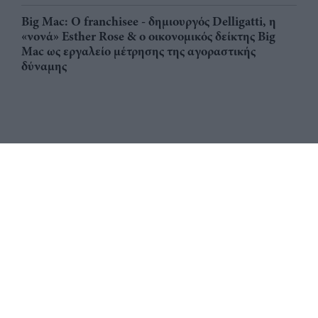
Big Mac: Ο franchisee - δημιουργός Delligatti, η
«νονά» Esther Rose & ο οικονομικός δείκτης Big
Mac ως εργαλείο μέτρησης της αγοραστικής
δύναμης