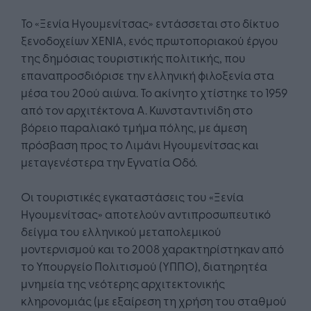
To «Ξενία Ηγουμενίτσας» εντάσσεται στο δίκτυο
ξενοδοχείων XENIA, ενός πρωτοποριακού έργου
της δημόσιας τουριστικής πολιτικής, που
επαναπροσδιόρισε την ελληνική φιλοξενία στα
μέσα του 20ού αιώνα. Το ακίνητο χτίστηκε το 1959
από τον αρχιτέκτονα Α. Κωνσταντινίδη στο
βόρειο παραλιακό τμήμα πόλης, με άμεση
πρόσβαση προς το Λιμάνι Ηγουμενίτσας και
μεταγενέστερα την Εγνατία Οδό.
Οι τουριστικές εγκαταστάσεις του «Ξενία
Ηγουμενίτσας» αποτελούν αντιπροσωπευτικό
δείγμα του ελληνικού μεταπολεμικού
μοντερνισμού και το 2008 χαρακτηρίστηκαν από
το Υπουργείο Πολιτισμού (ΥΠΠΟ), διατηρητέα
μνημεία της νεότερης αρχιτεκτονικής
κληρονομιάς (με εξαίρεση τη χρήση του σταθμού