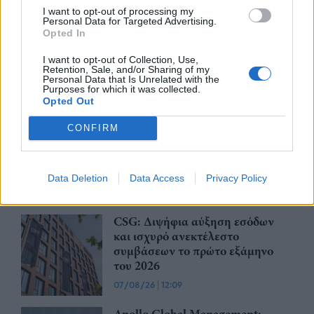
I want to opt-out of processing my
Personal Data for Targeted Advertising.
Opted In
Ατρόμητος και Novibet
ανανεώνουν τη συνεργασία τους
I want to opt-out of Collection, Use,
μέχρι το 2028
Retention, Sale, and/or Sharing of my
Personal Data that Is Unrelated with the
07/08/26
|
15:48
Purposes for which it was collected.
Opted Out
Βραβευμένα κρασιά με την
CONFIRM
υπογραφή της Lidl Ελλάς
07/08/26
|
15:29
Data Deletion
Data Access
Privacy Policy
CSG: Διψήφια αύξηση εσόδων
και ισχυρό ανεκτέλεστο
συμβάσεων το πρώτο εξάμηνο
του 2026
07/08/26
|
12:09
Apollo Global Management: