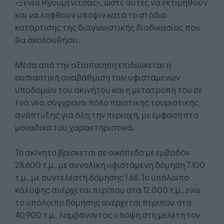
«Ξενία Ηγουμενίτσας», ώστε αυτές να εκτιμηθούν
και να ληφθούν υπόψιν κατά το στάδιο
κατάρτισης της διαγωνιστικής διαδικασίας που
θα ακολουθήσει.
Μέσα από την αξιοποίηση επιδιώκεται η
ουσιαστική αναβάθμιση των υφιστάμενων
υποδομών του ακινήτου και η μετατροπή του σε
ένα νέο, σύγχρονο, πόλο ποιοτικής τουριστικής
ανάπτυξης για όλη την περιοχή, με έμφαση στα
μοναδικά του χαρακτηριστικά.
Το ακίνητο βρίσκεται σε οικόπεδο με εμβαδόν
28.600 τ.μ., με συνολική υφιστάμενη δόμηση 7.100
τ.μ., με συντελεστή δόμησης 1.68. Το υπόλοιπο
κάλυψης ανέρχεται περίπου στα 12.000 τ.μ., ενώ
το υπόλοιπο δόμησης ανέρχεται περίπου στα
40.900 τ.μ., λαμβάνοντας υπόψη στη μελέτη τον