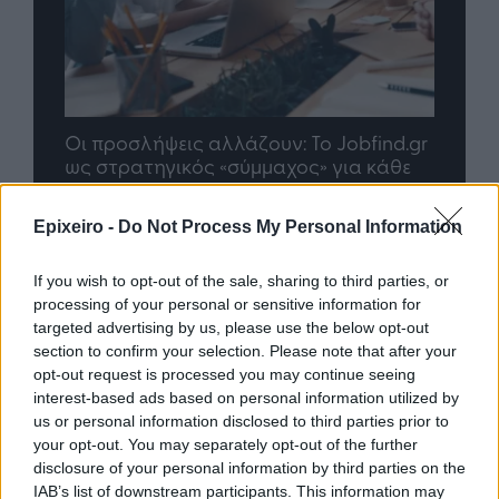
nd.gr
TP Greece: Πώς διαμορφώνεται το
Η ομ
άθε
μέλλον του Insurance στην εποχή του AI
σου 
Epixeiro -
Do Not Process My Personal Information
Advertorial
If you wish to opt-out of the sale, sharing to third parties, or
processing of your personal or sensitive information for
targeted advertising by us, please use the below opt-out
section to confirm your selection. Please note that after your
opt-out request is processed you may continue seeing
Περισσότερα από το
interest-based ads based on personal information utilized by
us or personal information disclosed to third parties prior to
your opt-out. You may separately opt-out of the further
Trade Estates: Στην κατοχή της το
disclosure of your personal information by third parties on the
50% του Sofia South Ring Mall με
IAB’s list of downstream participants. This information may