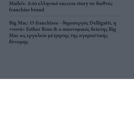
Mailo’s: Από ελληνικό success story σε διεθνές
franchise brand
Big Mac: Ο franchisee - δημιουργός Delligatti, η
«νονά» Esther Rose & ο οικονομικός δείκτης Big
Mac ως εργαλείο μέτρησης της αγοραστικής
δύναμης