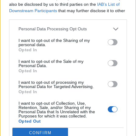
τίμημα 49,35 εκατ. ευρώ
also be disclosed by us to third parties on the
IAB’s List of
07/08/26
|
16:53
Downstream Participants
that may further disclose it to other
third parties.
Ατρόμητος και Novibet
Personal Data Processing Opt Outs
ανανεώνουν τη συνεργασία τους
I want to opt-out of the Sharing of my
μέχρι το 2028
personal data.
Opted In
07/08/26
|
15:48
I want to opt-out of the Sale of my
Personal Data.
Βραβευμένα κρασιά με την
Opted In
υπογραφή της Lidl Ελλάς
I want to opt-out of processing my
07/08/26
|
15:29
Personal Data for Targeted Advertising.
Opted In
I want to opt-out of Collection, Use,
Retention, Sale, and/or Sharing of my
CSG: Διψήφια αύξηση εσόδων
Personal Data that Is Unrelated with the
και ισχυρό ανεκτέλεστο
Purposes for which it was collected.
Opted Out
συμβάσεων το πρώτο εξάμηνο
του 2026
CONFIRM