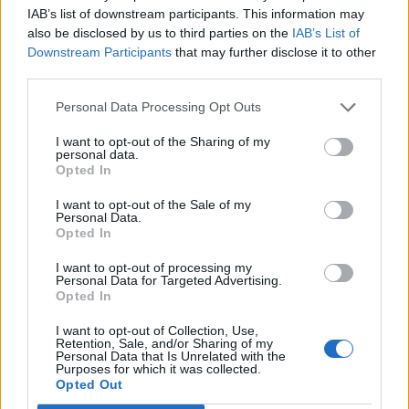
07/08/26
|
12:09
IAB’s list of downstream participants. This information may
also be disclosed by us to third parties on the
IAB’s List of
Apollo Global Management:
Downstream Participants
that may further disclose it to other
Εξαγοράζει την EasyJet έναντι 7,7
third parties.
δισ. δολαρίων - Η δήλωση του Sir
Στέλιου Χατζηιωάννου
Personal Data Processing Opt Outs
06/08/26
|
18:31
I want to opt-out of the Sharing of my
personal data.
Σαμοθράκη: Σε λειτουργία η
Opted In
πλατφόρμα myBusinessSupport
για το ειδικό πρόγραμμα στήριξης
I want to opt-out of the Sale of my
επιχειρήσεων
Personal Data.
Opted In
06/08/26
|
18:07
I want to opt-out of processing my
Ο Όμιλος Qualco επεκτείνει τη
Personal Data for Targeted Advertising.
Opted In
δραστηριότητά του στην ΑΙ με
την απόκτηση πλειοψηφικού
I want to opt-out of Collection, Use,
ποσοστού στη Multiverse
Retention, Sale, and/or Sharing of my
Personal Data that Is Unrelated with the
06/08/26
|
17:45
Purposes for which it was collected.
Opted Out
ΕΥΑΘ: Αποκτά νέες