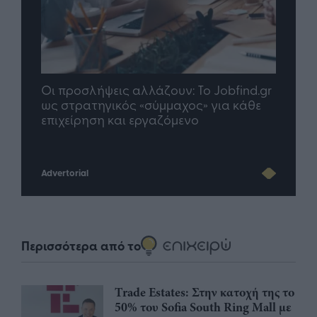
nd.gr
TP Greece: Πώς διαμορφώνεται το
Η ομ
άθε
μέλλον του Insurance στην εποχή του AI
σου 
Advertorial
Περισσότερα από το
Trade Estates: Στην κατοχή της το
50% του Sofia South Ring Mall με