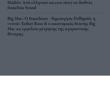
Mailo’s: Από ελληνικό success story σε διεθνές
franchise brand
Big Mac: Ο franchisee - δημιουργός Delligatti, η
«νονά» Esther Rose & ο οικονομικός δείκτης Big
Mac ως εργαλείο μέτρησης της αγοραστικής
δύναμης