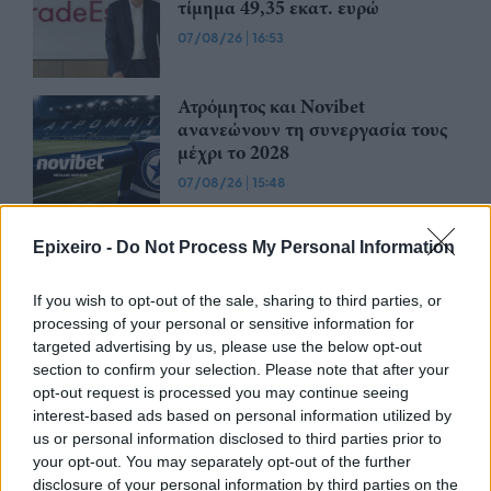
τίμημα 49,35 εκατ. ευρώ
07/08/26
|
16:53
Ατρόμητος και Novibet
ανανεώνουν τη συνεργασία τους
μέχρι το 2028
07/08/26
|
15:48
Epixeiro -
Do Not Process My Personal Information
Βραβευμένα κρασιά με την
υπογραφή της Lidl Ελλάς
If you wish to opt-out of the sale, sharing to third parties, or
07/08/26
|
15:29
processing of your personal or sensitive information for
targeted advertising by us, please use the below opt-out
section to confirm your selection. Please note that after your
CSG: Διψήφια αύξηση εσόδων
opt-out request is processed you may continue seeing
και ισχυρό ανεκτέλεστο
interest-based ads based on personal information utilized by
συμβάσεων το πρώτο εξάμηνο
us or personal information disclosed to third parties prior to
του 2026
your opt-out. You may separately opt-out of the further
disclosure of your personal information by third parties on the