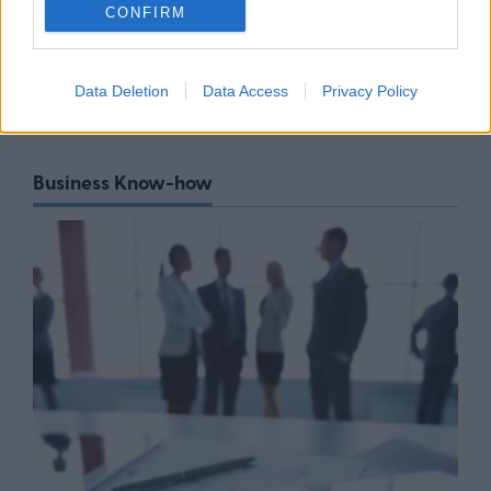
αρμοδιότητες και επεκτείνεται
CONFIRM
στη Χαλκιδική
06/08/26
|
17:41
Data Deletion
Data Access
Privacy Policy
Business Know-how