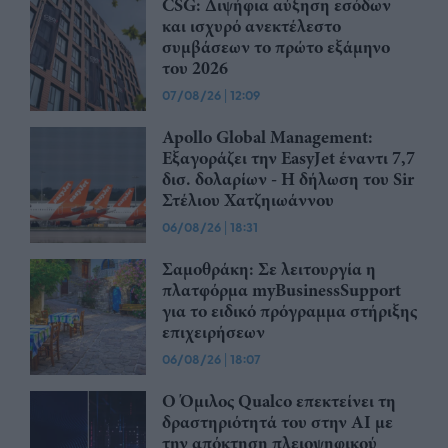
CSG: Διψήφια αύξηση εσόδων
και ισχυρό ανεκτέλεστο
συμβάσεων το πρώτο εξάμηνο
του 2026
07/08/26
|
12:09
Apollo Global Management:
Εξαγοράζει την EasyJet έναντι 7,7
δισ. δολαρίων - Η δήλωση του Sir
Στέλιου Χατζηιωάννου
06/08/26
|
18:31
Σαμοθράκη: Σε λειτουργία η
πλατφόρμα myBusinessSupport
για το ειδικό πρόγραμμα στήριξης
επιχειρήσεων
06/08/26
|
18:07
Ο Όμιλος Qualco επεκτείνει τη
δραστηριότητά του στην ΑΙ με
την απόκτηση πλειοψηφικού