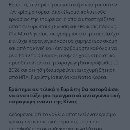
Βοιωτία, την πρώτη ουσιαστική κίνηση σε αυτόν
τον κρίσιμο τομέα, αποτέλεσμα πολυετούς
εργασίας της εταιρείας, η οποία υποστηρίζεται
από την Ευρωπαϊκή Ένωση και εθνικούς πόρους.
Ο κ. Μυτιληναίος υπογράμμισε ότι η εταιρεία έχει
επιτύχει παραγωγικό κόστος χαμηλότερο ακόμη
και από το κινεζικό. «Δεν φοβόμαστε καθόλου να
ανοίξουν τα σύνορα», ανέφερε χαρακτηριστικά,
προσθέτοντας ότι η παραγωγή θα κορυφωθεί το
2028 και ότι ήδη διαμορφώνεται ισχυρή ζήτηση
από ΗΠΑ, Ευρώπη, Ιαπωνία και Νότια Κορέα.
Ερώτημα αν τελικά η Ευρώπη θα κατορθώσει
να αναπτύξει μια πραγματικά ανταγωνιστική
παραγωγή έναντι της Κίνας
Δεδομένου ότι το γάλλιο αποτελεί έναν κρίσιμο
κρίκο με γεωπολιτική σημασία, το οποίο
μεταφράζεται σε ανάγκη για μεγαλύτερη