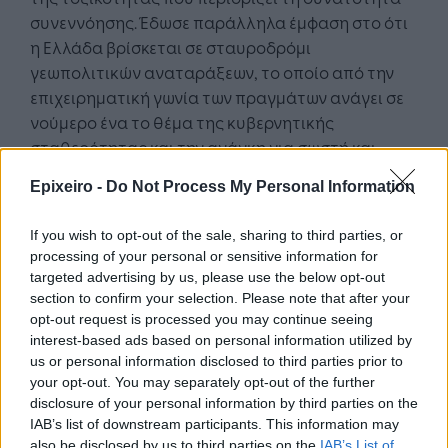
συνεννόησης. Έδωσε παράλληλα έμφαση στο ότι
η Ελλάδα βρίσκεται σε σταυροδρόμι
γεωπολιτικών αναταράξεων, το οποίο από την
επιχειρηματική γωνία των πραγμάτων ανάγει σε
νούμερο ένα το θέμα της κυβερνητικής
σταθερότητας και την ανάγκη για σωστή και
επωφελή διακυβερνησιμότητα.
Epixeiro -
Do Not Process My Personal Information
If you wish to opt-out of the sale, sharing to third parties, or
processing of your personal or sensitive information for
targeted advertising by us, please use the below opt-out
section to confirm your selection. Please note that after your
Google News
opt-out request is processed you may continue seeing
Ακολουθήστε το
στο
και μάθετε πρώτοι όλα τα επιχειρηματικά νέα
interest-based ads based on personal information utilized by
us or personal information disclosed to third parties prior to
your opt-out. You may separately opt-out of the further
disclosure of your personal information by third parties on the
Δείτε όλες τις τελευταίες επιχειρηματικές
IAB’s list of downstream participants. This information may
Ειδήσεις
από την Ελλάδα και τον κόσμο στο
also be disclosed by us to third parties on the
IAB’s List of