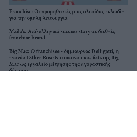
Franchise: Οι προμηθευτές μιας αλυσίδας «κλειδί»
για την ομαλή λειτουργία
Mailo’s: Από ελληνικό success story σε διεθνές
franchise brand
Big Mac: Ο franchisee - δημιουργός Delligatti, η
«νονά» Esther Rose & ο οικονομικός δείκτης Big
Mac ως εργαλείο μέτρησης της αγοραστικής
δύναμης