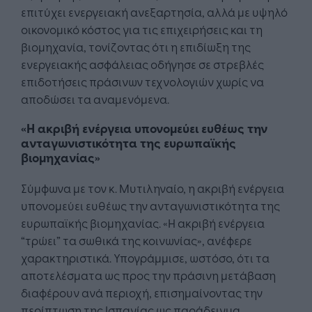
επιτύχει ενεργειακή ανεξαρτησία, αλλά με υψηλό
οικονομικό κόστος για τις επιχειρήσεις και τη
βιομηχανία, τονίζοντας ότι η επιδίωξη της
ενεργειακής ασφάλειας οδήγησε σε στρεβλές
επιδοτήσεις πράσινων τεχνολογιών χωρίς να
αποδώσει τα αναμενόμενα.
«H ακριβή ενέργεια υπονομεύει ευθέως την
ανταγωνιστικότητα της ευρωπαϊκής
βιομηχανίας»
Σύμφωνα με τον κ. Μυτιληναίο, η ακριβή ενέργεια
υπονομεύει ευθέως την ανταγωνιστικότητα της
ευρωπαϊκής βιομηχανίας. «Η ακριβή ενέργεια
“τρώει” τα σωθικά της κοινωνίας», ανέφερε
χαρακτηριστικά. Υπογράμμισε, ωστόσο, ότι τα
αποτελέσματα ως προς την πράσινη μετάβαση
διαφέρουν ανά περιοχή, επισημαίνοντας την
περίπτωση της Ισπανίας ως παράδειγμα