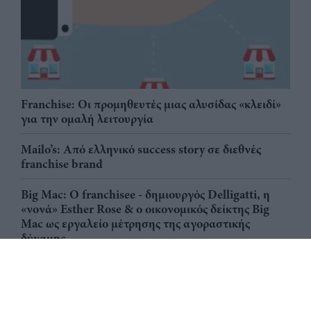
Franchise: Οι προμηθευτές μιας αλυσίδας «κλειδί»
για την ομαλή λειτουργία
Mailo’s: Από ελληνικό success story σε διεθνές
franchise brand
Big Mac: Ο franchisee - δημιουργός Delligatti, η
«νονά» Esther Rose & ο οικονομικός δείκτης Big
Mac ως εργαλείο μέτρησης της αγοραστικής
δύναμης