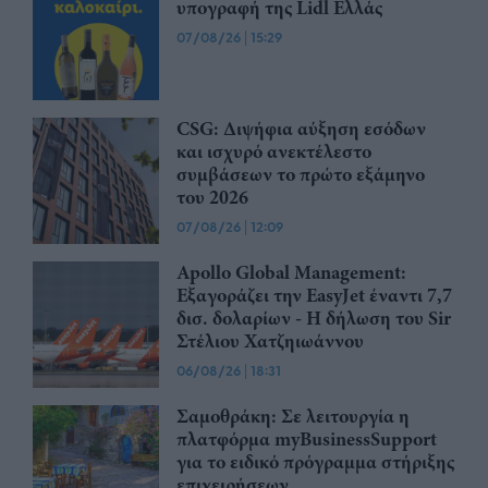
υπογραφή της Lidl Ελλάς
07/08/26
|
15:29
CSG: Διψήφια αύξηση εσόδων
και ισχυρό ανεκτέλεστο
συμβάσεων το πρώτο εξάμηνο
του 2026
07/08/26
|
12:09
Apollo Global Management:
Εξαγοράζει την EasyJet έναντι 7,7
δισ. δολαρίων - Η δήλωση του Sir
Στέλιου Χατζηιωάννου
06/08/26
|
18:31
Σαμοθράκη: Σε λειτουργία η
πλατφόρμα myBusinessSupport
για το ειδικό πρόγραμμα στήριξης
επιχειρήσεων