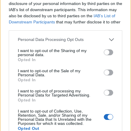
disclosure of your personal information by third parties on the
IAB’s list of downstream participants. This information may
also be disclosed by us to third parties on the
IAB’s List of
Downstream Participants
that may further disclose it to other
third parties.
Personal Data Processing Opt Outs
I want to opt-out of the Sharing of my
personal data.
Opted In
I want to opt-out of the Sale of my
Personal Data.
Opted In
I want to opt-out of processing my
Personal Data for Targeted Advertising.
nd.gr
TP Greece: Πώς διαμορφώνεται το
Η ομ
Opted In
άθε
μέλλον του Insurance στην εποχή του AI
σου 
I want to opt-out of Collection, Use,
Retention, Sale, and/or Sharing of my
Personal Data that Is Unrelated with the
Purposes for which it was collected.
Opted Out