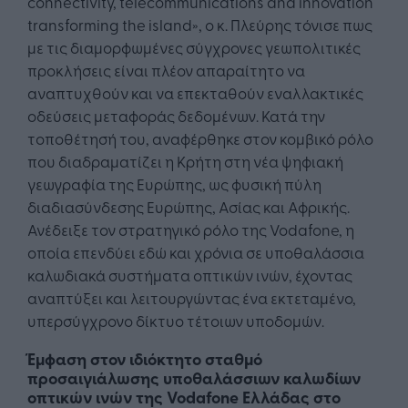
connectivity, telecommunications and innovation
transforming the island», ο κ. Πλεύρης τόνισε πως
με τις διαμορφωμένες σύγχρονες γεωπολιτικές
προκλήσεις είναι πλέον απαραίτητο να
αναπτυχθούν και να επεκταθούν εναλλακτικές
οδεύσεις μεταφοράς δεδομένων. Κατά την
τοποθέτησή του, αναφέρθηκε στον κομβικό ρόλο
που διαδραματίζει η Κρήτη στη νέα ψηφιακή
γεωγραφία της Ευρώπης, ως φυσική πύλη
διαδιασύνδεσης Ευρώπης, Ασίας και Αφρικής.
Ανέδειξε τον στρατηγικό ρόλο της Vodafone, η
οποία επενδύει εδώ και χρόνια σε υποθαλάσσια
καλωδιακά συστήματα οπτικών ινών, έχοντας
αναπτύξει και λειτουργώντας ένα εκτεταμένο,
υπερσύγχρονο δίκτυο τέτοιων υποδομών.
Έμφαση στον ιδιόκτητο σταθμό
προσαιγιάλωσης υποθαλάσσιων καλωδίων
οπτικών ινών της Vodafone Ελλάδας στο