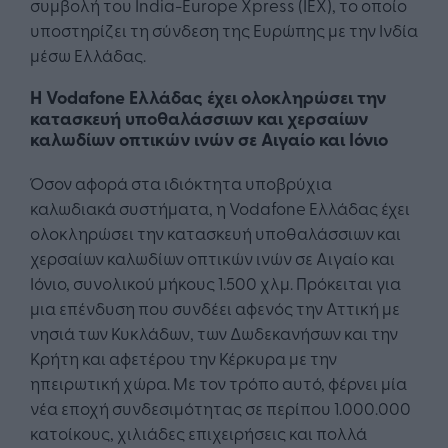
συμβολή του India-Europe Xpress (IEX), το οποίο
υποστηρίζει τη σύνδεση της Ευρώπης με την Ινδία
μέσω Ελλάδας.
Η Vodafone Ελλάδας έχει ολοκληρώσει την
κατασκευή υποθαλάσσιων και χερσαίων
καλωδίων οπτικών ινών σε Αιγαίο και Ιόνιο
Όσον αφορά στα ιδιόκτητα υποβρύχια
καλωδιακά συστήματα, η Vodafone Ελλάδας έχει
ολοκληρώσει την κατασκευή υποθαλάσσιων και
χερσαίων καλωδίων οπτικών ινών σε Αιγαίο και
Ιόνιο, συνολικού μήκους 1.500 χλμ. Πρόκειται για
μια επένδυση που συνδέει αφενός την Αττική με
νησιά των Κυκλάδων, των Δωδεκανήσων και την
Κρήτη και αφετέρου την Κέρκυρα με την
ηπειρωτική χώρα. Με τον τρόπο αυτό, φέρνει μία
νέα εποχή συνδεσιμότητας σε περίπου 1.000.000
κατοίκους, χιλιάδες επιχειρήσεις και πολλά