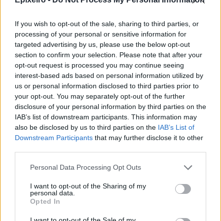
If you wish to opt-out of the sale, sharing to third parties, or
processing of your personal or sensitive information for
targeted advertising by us, please use the below opt-out
section to confirm your selection. Please note that after your
opt-out request is processed you may continue seeing
interest-based ads based on personal information utilized by
Η ομάδα σου μεγαλώνει. Tο γραφείο
Quen
us or personal information disclosed to third parties prior to
ου AI
σου ακολουθεί;
πρό
your opt-out. You may separately opt-out of the further
disclosure of your personal information by third parties on the
IAB’s list of downstream participants. This information may
also be disclosed by us to third parties on the
IAB’s List of
Downstream Participants
that may further disclose it to other
Advertorial
third parties.
Personal Data Processing Opt Outs
I want to opt-out of the Sharing of my
Περισσότερα από το
personal data.
Opted In
I want to opt-out of the Sale of my