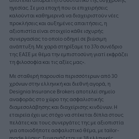
ηγεσίας. Σε μια εποχή που οι επιχειρήσεις
καλούνται καθημερινά να διαχειριστούν νέες
προκλήσεις και αυξημένες απαιτήσεις, η
αξιοπιστία είναι στοιχείο κάθε ισχυρής
συνεργασίας το οποίο οδηγεί σε βιώσιμη
ανάπτυξη. Με χαρά στηρίξαμε το 37ο συνέδριο
της ΕΑΣΕ με θέμα την εμπιστοσύνη γιατί εκφράζει
τη φιλοσοφία και τις αξίες μας».
Με σταθερή παρουσία περισσότερων από 30
χρόνων στην ελληνική και διεθνή αγορά, η
Designia Insurance Brokers αποτελεί σημείο
αναφοράς στο χώρο της ασφαλιστικής
διαμεσολάβησης και διαχείρισης κινδύνων. Η
εταιρεία έχει ως στόχο να στέκεται δίπλα στους
πελάτες και τους συνεργάτες της με αξιοπιστία
για οποιοδήποτε ασφαλιστικό θέμα, με tailor-
made λύσεις. Συνεργάζεται με 38 ελληνικές