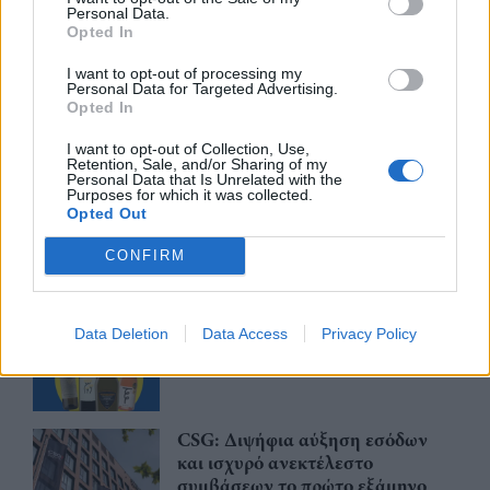
Trade Estates: Στην κατοχή της το
Personal Data.
50% του Sofia South Ring Mall με
Opted In
τίμημα 49,35 εκατ. ευρώ
I want to opt-out of processing my
07/08/26
|
16:53
Personal Data for Targeted Advertising.
Opted In
Ατρόμητος και Novibet
I want to opt-out of Collection, Use,
Retention, Sale, and/or Sharing of my
ανανεώνουν τη συνεργασία τους
Personal Data that Is Unrelated with the
μέχρι το 2028
Purposes for which it was collected.
Opted Out
07/08/26
|
15:48
CONFIRM
Βραβευμένα κρασιά με την
υπογραφή της Lidl Ελλάς
Data Deletion
Data Access
Privacy Policy
07/08/26
|
15:29
CSG: Διψήφια αύξηση εσόδων
και ισχυρό ανεκτέλεστο
συμβάσεων το πρώτο εξάμηνο