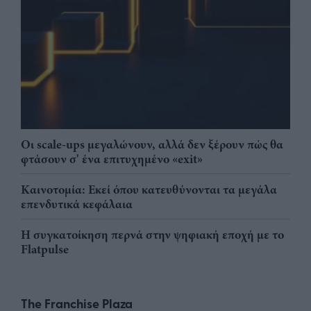
Οι scale-ups μεγαλώνουν, αλλά δεν ξέρουν πώς θα
φτάσουν σ' ένα επιτυχημένο «exit»
Καινοτομία: Εκεί όπου κατευθύνονται τα μεγάλα
επενδυτικά κεφάλαια
Η συγκατοίκηση περνά στην ψηφιακή εποχή με το
Flatpulse
The Franchise Plaza