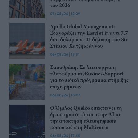
του 2026
07/08/26
|
12:09
Apollo Global Management:
Εξαγοράζει την EasyJet έναντι 7,7
δισ. δολαρίων - Η δήλωση του Sir
Στέλιου Χατζηιωάννου
06/08/26
|
18:31
Σαμοθράκη: Σε λειτουργία η
πλατφόρμα myBusinessSupport
για το ειδικό πρόγραμμα στήριξης
επιχειρήσεων
06/08/26
|
18:07
Ο Όμιλος Qualco επεκτείνει τη
δραστηριότητά του στην ΑΙ με
την απόκτηση πλειοψηφικού
ποσοστού στη Multiverse
06/08/26
|
17:45