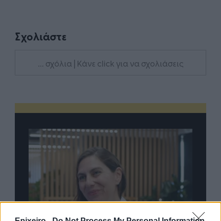
Σχολιάστε
... σχόλια
| Κάνε click για να σχολιάσεις
Epixeiro -
Do Not Process My Personal Information