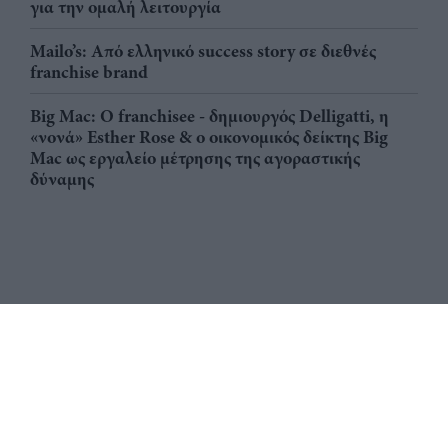
για την ομαλή λειτουργία
Mailo’s: Από ελληνικό success story σε διεθνές
franchise brand
Big Mac: Ο franchisee - δημιουργός Delligatti, η
«νονά» Esther Rose & ο οικονομικός δείκτης Big
Mac ως εργαλείο μέτρησης της αγοραστικής
δύναμης