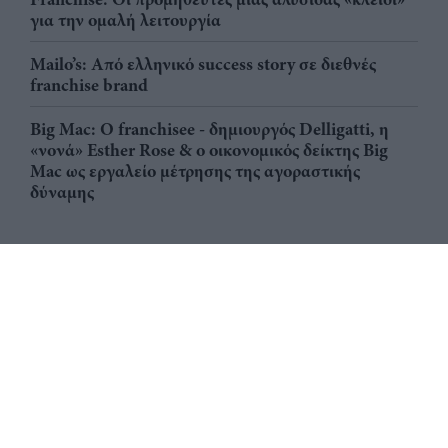
για την ομαλή λειτουργία
Mailo’s: Από ελληνικό success story σε διεθνές
franchise brand
Big Mac: Ο franchisee - δημιουργός Delligatti, η
«νονά» Esther Rose & ο οικονομικός δείκτης Big
Mac ως εργαλείο μέτρησης της αγοραστικής
δύναμης