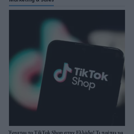
Έρχεται το TikTok Shop στην Ελλάδα! Τι πρέπει να