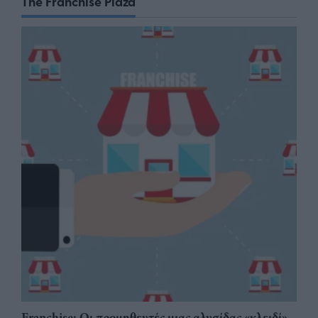
The Franchise Plaza
Franchise: Οι προμηθευτές μιας αλυσίδας «κλειδί»