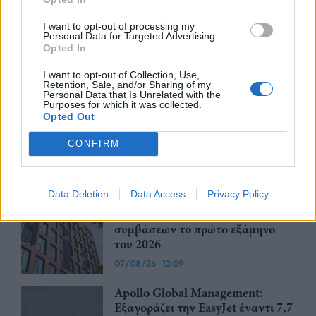
Ατρόμητος και Novibet
ανανεώνουν τη συνεργασία τους
I want to opt-out of processing my
Personal Data for Targeted Advertising.
μέχρι το 2028
Opted In
07/08/26
|
15:48
I want to opt-out of Collection, Use,
Retention, Sale, and/or Sharing of my
Personal Data that Is Unrelated with the
Βραβευμένα κρασιά με την
Purposes for which it was collected.
Opted Out
υπογραφή της Lidl Ελλάς
07/08/26
|
15:29
CONFIRM
Data Deletion
Data Access
Privacy Policy
CSG: Διψήφια αύξηση εσόδων
και ισχυρό ανεκτέλεστο
συμβάσεων το πρώτο εξάμηνο
του 2026
07/08/26
|
12:09
Apollo Global Management:
Εξαγοράζει την EasyJet έναντι 7,7