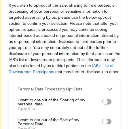
If you wish to opt-out of the sale, sharing to third parties, or
processing of your personal or sensitive information for
targeted advertising by us, please use the below opt-out
section to confirm your selection. Please note that after your
opt-out request is processed you may continue seeing
interest-based ads based on personal information utilized by
us or personal information disclosed to third parties prior to
your opt-out. You may separately opt-out of the further
nd.gr
TP Greece: Πώς διαμορφώνεται το
Η ομ
disclosure of your personal information by third parties on the
άθε
μέλλον του Insurance στην εποχή του AI
σου 
IAB’s list of downstream participants. This information may
also be disclosed by us to third parties on the
IAB’s List of
Downstream Participants
that may further disclose it to other
third parties.
Advertorial
Personal Data Processing Opt Outs
I want to opt-out of the Sharing of my
personal data.
Opted In
Περισσότερα από το
I want to opt-out of the Sale of my
Personal Data.
Opted In