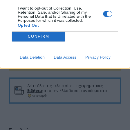
τη διαμόρφωση νέων ευκαιριών ανάπτυξης για το
I want to opt-out of Collection, Use,
Retention, Sale, and/or Sharing of my
ελληνικό οικοσύστημα καινοτομίας».
Personal Data that Is Unrelated with the
Purposes for which it was collected.
Opted Out
CONFIRM
Google News
Ακολουθήστε το
στο
Data Deletion
Data Access
Privacy Policy
και μάθετε πρώτοι όλα τα επιχειρηματικά νέα
Δείτε όλες τις τελευταίες επιχειρηματικές
Ειδήσεις
από την Ελλάδα και τον κόσμο στο