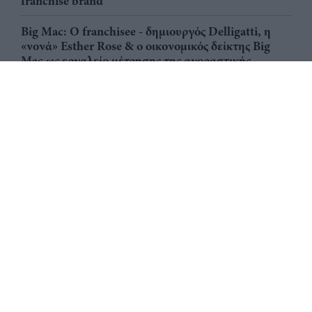
franchise brand
Big Mac: Ο franchisee - δημιουργός Delligatti, η
«νονά» Esther Rose & ο οικονομικός δείκτης Big
Mac ως εργαλείο μέτρησης της αγοραστικής
δύναμης