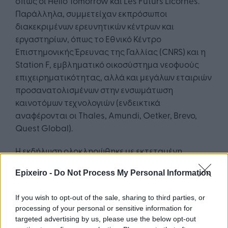
όπως οι Hello Tomorrow και Les Futurs Licornes.
Παράλληλα, συμμετείχαν εκπρόσωποι
διακεκριμένων ερευνητικών κέντρων και
εργαστηρίων, όπως το Εθνικό Κέντρο
Επιστημονικής Έρευνας της Γαλλίας (CNRS) και η
Station F, εμβληματικό οικοσύστημα νεοφυούς
επιχειρηματικότητας, αλλά και μεγάλων εταιριών
προσανατολισμένων στην ενσωμάτωση
καινοτόμων τεχνολογιών (ενδεικτικά
αναφέρονται οι Thales, Amundi, Oetker, Brevo,
Quest Global).
Η εκδήλωση ολοκληρώθηκε με εκτεταμένη
δικτύωση μεταξύ επενδυτών, επιχειρηματιών και
Epixeiro -
Do Not Process My Personal Information
εκπροσώπων του οικοσυστήματος καινοτομίας,
δημιουργώντας τις προϋποθέσεις για νέες
If you wish to opt-out of the sale, sharing to third parties, or
συνεργασίες, επενδυτικές πρωτοβουλίες και
processing of your personal or sensitive information for
επιχειρηματικές συνέργειες μεταξύ Ελλάδας και
targeted advertising by us, please use the below opt-out
Γαλλίας.