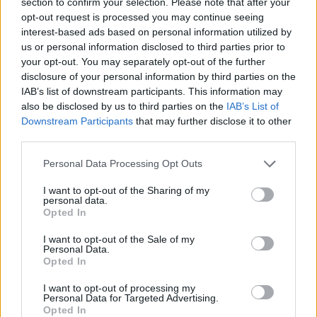
section to confirm your selection. Please note that after your
opt-out request is processed you may continue seeing
«Η Ελλάδα ενισχύει σταθερά τη θέση της ως
interest-based ads based on personal information utilized by
αναδυόμενος ευρωπαϊκός κόμβος
us or personal information disclosed to third parties prior to
τεχνολογίας, καινοτομίας και εξωστρεφούς
your opt-out. You may separately opt-out of the further
επιχειρηματικότητας»
disclosure of your personal information by third parties on the
IAB’s list of downstream participants. This information may
Ο διευθύνων σύμβουλος της Enterprise Greece,
also be disclosed by us to third parties on the
IAB’s List of
Δρ. Μαρίνος Γιαννόπουλος, δήλωσε: «Η υψηλή
Downstream Participants
that may further disclose it to other
third parties.
συμμετοχή στο Greek Tech in Paris, η ποιότητα
των συζητήσεων και το ουσιαστικό ενδιαφέρον
Personal Data Processing Opt Outs
της διεθνούς επενδυτικής κοινότητας
επιβεβαιώνουν ότι η Ελλάδα ενισχύει σταθερά τη
I want to opt-out of the Sharing of my
personal data.
θέση της ως αναδυόμενος ευρωπαϊκός κόμβος
Opted In
τεχνολογίας, καινοτομίας και εξωστρεφούς
I want to opt-out of the Sale of my
επιχειρηματικότητας. Στην Enterprise Greece
Personal Data.
εργαζόμαστε συστηματικά για την ανάδειξη
Opted In
αυτής της δυναμικής, τη διασύνδεση των
I want to opt-out of processing my
ελληνικών τεχνολογικών επιχειρήσεων με διεθνή
Personal Data for Targeted Advertising.
Opted In
κεφάλαια και στρατηγικούς εταίρους, καθώς και