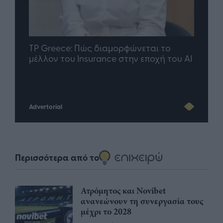
nd.gr
TP Greece: Πώς διαμορφώνεται το
Η ομ
άθε
μέλλον του Insurance στην εποχή του AI
σου 
Advertorial
Περισσότερα από το
Ατρόμητος και Novibet
ανανεώνουν τη συνεργασία τους
μέχρι το 2028