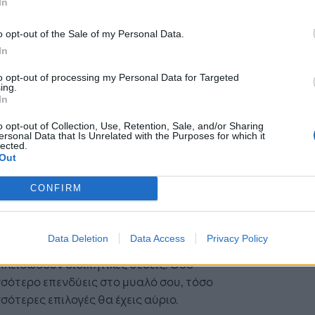
In
ίτηση.
o opt-out of the Sale of my Personal Data.
ναβάθμισε τις δεξιότητές σου
In
α μπορείς να διαπραγματεύεσαι από θέση
to opt-out of processing my Personal Data for Targeted
ing.
ς, πρέπει να φροντίζεις να είσαι πάντα
In
ίτητος, ειδικά σε μια αγορά που αλλάζει με
Η Τεχνητή Νοημοσύνη: το νέο
γιστικούς ρυθμούς. Εκμεταλλεύσου τον
λειτουργικό σύστημα της
o opt-out of Collection, Use, Retention, Sale, and/or Sharing
ersonal Data that Is Unrelated with the Purposes for which it
επιχείρησης
ερο χρόνο σου για να μάθεις νέα ψηφιακά
lected.
Out
εία, να παρακολουθήσεις σεμινάρια ή να
ς μια πιστοποίηση.
CONFIRM
ί επιλέγουν ακόμη και μια εξειδικευμένη
τική σχολή διοίκησης επιχειρήσεων
για να
Data Deletion
Data Access
Privacy Policy
ήσουν μια πιο σφαιρική εικόνα της αγοράς και
κλειδώσουν διοικητικές θέσεις. Όσο
σότερο επενδύεις στο μυαλό σου, τόσο
σότερες επιλογές θα έχεις αύριο.