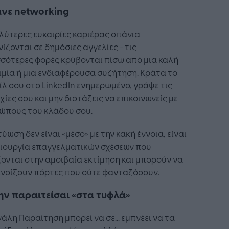
άνε networking
λύτερες ευκαιρίες καριέρας σπάνια
ίζονται σε δημόσιες αγγελίες - τις
σότερες φορές κρύβονται πίσω από μια καλή
μία ή μια ενδιαφέρουσα συζήτηση. Κράτα το
λ σου στο LinkedIn ενημερωμένο, γράψε τις
χίες σου και μην διστάζεις να επικοινωνείς με
ώπους του κλάδου σου.
τύωση δεν είναι «μέσο» με την κακή έννοια, είναι
μιουργία επαγγελματικών σχέσεων που
ονται στην αμοιβαία εκτίμηση και μπορούν να
ανοίξουν πόρτες που ούτε φανταζόσουν.
ην παραιτείσαι «στα τυφλά»
άλη Παραίτηση μπορεί να σε… εμπνέει να τα