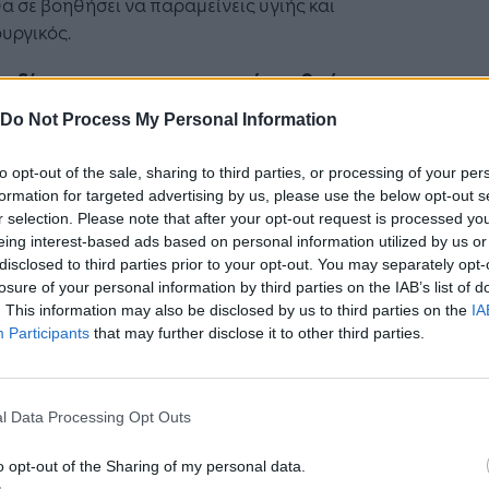
α σε βοηθήσει να παραμείνεις υγιής και
υργικός.
ιεκδίκησε αναπροσαρμογή μισθού και
θηκών εργασίας
Do Not Process My Personal Information
έπεις συναδέλφους σου να αποχωρούν και την
to opt-out of the sale, sharing to third parties, or processing of your per
εία σου να δυσκολεύεται να βρει
formation for targeted advertising by us, please use the below opt-out s
αταστάτες, σκέψου έξυπνα. Η αξία σου αυτή τη
r selection. Please note that after your opt-out request is processed y
ή στην εσωτερική αγορά της επιχείρησης έχει
eing interest-based ads based on personal information utilized by us or
ει κατακόρυφα.
disclosed to third parties prior to your opt-out. You may separately opt-
losure of your personal information by third parties on the IAB’s list of
κρινιάζεις απλώς για τον αυξημένο όγκο
. This information may also be disclosed by us to third parties on the
IA
Participants
that may further disclose it to other third parties.
ειάς που έπεσε πάνω σου αλλά χρησιμοποίησε
τη συγκυρία ως μοχλό πίεσης. Κλείσε ένα
εβού και
ζήτησε μια δίκαιη αναπροσαρμογή
:
l Data Processing Opt Outs
ύξηση, ένα bonus ή τη δυνατότητα να
εσαι μερικές ημέρες την εβδομάδα από το σπίτι
o opt-out of the Sharing of my personal data.
νιώσεις ότι πνίγεσαι και ότι η μόνη λύση είναι η