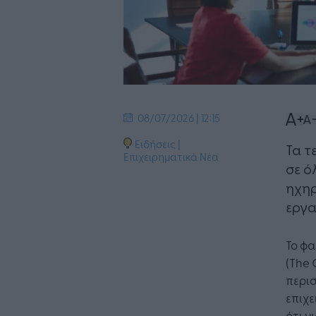
08/07/2026 | 12:15
Ειδήσεις
|
Τα τ
Επιχειρηματικά Νέα
σε ό
ηχηρ
εργα
Το φ
(The 
περισ
επιχε
ότι γ