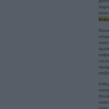
βροντ
παρορ
κάνει
πλάν
Ιδανι
υπογε
η κατ
άμεσα
ασφαλ
τουλά
προγρ
επιβί
Η Μεγ
νοοτρ
δουλε
ολόκλ
είσαι