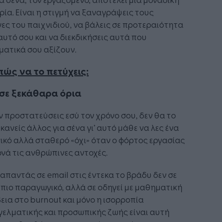
ρία. Είναι η στιγμή να ξαναγράψεις τους
ες του παιχνιδιού, να βάλεις σε προτεραιότητα
αυτό σου και να διεκδικήσεις αυτά που
ατικά σου αξίζουν.
πώς να το πετύχεις:
έσε ξεκάθαρα όρια
ν προστατεύσεις εσύ τον χρόνο σου, δεν θα το
 κανείς άλλος για σένα γι’ αυτό μάθε να λες ένα
ικό αλλά σταθερό «όχι» όταν ο φόρτος εργασίας
νά τις ανθρώπινες αντοχές.
 απαντάς σε email στις έντεκα το βράδυ δεν σε
 πιο παραγωγικό, αλλά σε οδηγεί με μαθηματική
εια στο burnout και μόνο η ισορροπία
ελματικής και προσωπικής ζωής είναι αυτή