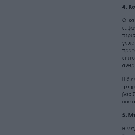
4. Κ
Οι κα
εμφαν
περισ
γνωρι
προφί
επιτυ
ανθρ
Η δικ
η δη
βασίζ
σου 
5. Μ
Η Μεγ