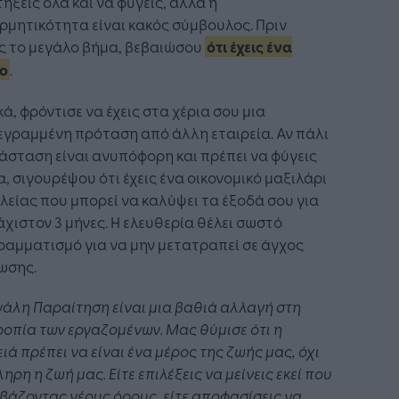
ήξεις όλα και να φύγεις, αλλά η
μητικότητα είναι κακός σύμβουλος. Πριν
ς το μεγάλο βήμα, βεβαιώσου
ότι έχεις ένα
ο
.
κά, φρόντισε να έχεις στα χέρια σου μια
γραμμένη πρόταση από άλλη εταιρεία. Αν πάλι
άσταση είναι ανυπόφορη και πρέπει να φύγεις
, σιγουρέψου ότι έχεις ένα οικονομικό μαξιλάρι
είας που μπορεί να καλύψει τα έξοδά σου για
χιστον 3 μήνες. Η ελευθερία θέλει σωστό
αμματισμό για να μην μετατραπεί σε άγχος
ωσης.
άλη Παραίτηση είναι μια βαθιά αλλαγή στη
οπία των εργαζομένων. Μας θύμισε ότι η
ιά πρέπει να είναι ένα μέρος της ζωής μας, όχι
ηρη η ζωή μας. Είτε επιλέξεις να μείνεις εκεί που
 βάζοντας νέους όρους, είτε αποφασίσεις να