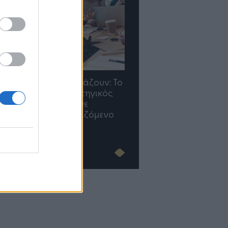
Οι προσλήψεις αλλάζουν: To
TP Greece: Πώς
Jobfind.gr ως στρατηγικός
διαμορφώνεται το μέ
«σύμμαχος» για κάθε
του Insurance στην επ
επιχείρηση και εργαζόμενο
του AI
Advertorial