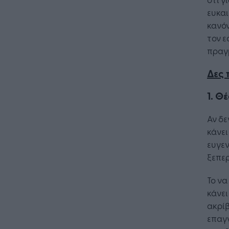
ευκαι
κανόν
τον ε
πραγμ
Δες 
1. Θ
Αν δε
κάνει
ευγεν
ξεπερ
Το να
κάνει
ακρίβ
επαγγ