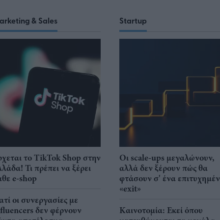
arketing & Sales
Startup
ρχεται το TikTok Shop στην
Οι scale-ups μεγαλώνουν,
λλάδα! Τι πρέπει να ξέρει
αλλά δεν ξέρουν πώς θα
άθε e-shop
φτάσουν σ' ένα επιτυχημέ
«exit»
ιατί οι συνεργασίες με
nfluencers δεν φέρνουν
Καινοτομία: Εκεί όπου