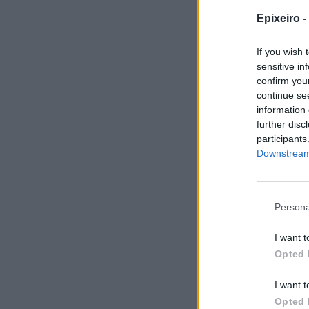
Early
Epixeiro -
Holtz
Capit
If you wish 
Euron
sensitive in
Baden
confirm you
και S
continue se
information 
further disc
participants
Downstream 
Persona
I want t
Opted 
I want t
Opted 