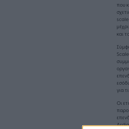
που κ
σχετι
scal
μέχρι
και τ
Σύμφω
Η Τεχνη
Scale
λειτουρ
συμμε
επιχείρ
οργα
επενδ
εσόδ
για τ
Οι ετ
παρου
επενδ
Ardia