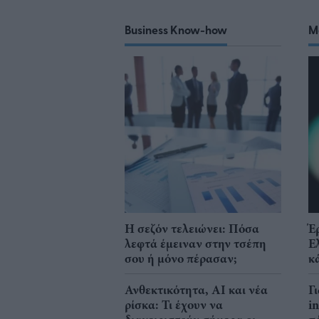
Business Know-how
M
Η σεζόν τελειώνει: Πόσα
Έ
λεφτά έμειναν στην τσέπη
Ε
σου ή μόνο πέρασαν;
κ
Ανθεκτικότητα, AI και νέα
Γ
ρίσκα: Τι έχουν να
i