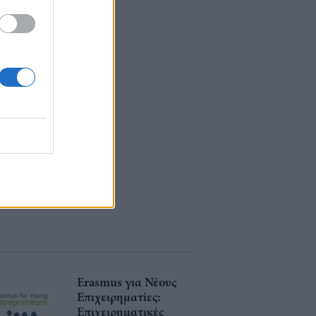
Erasmus για Νέους
Επιχειρηματίες:
Επιχειρηματικές