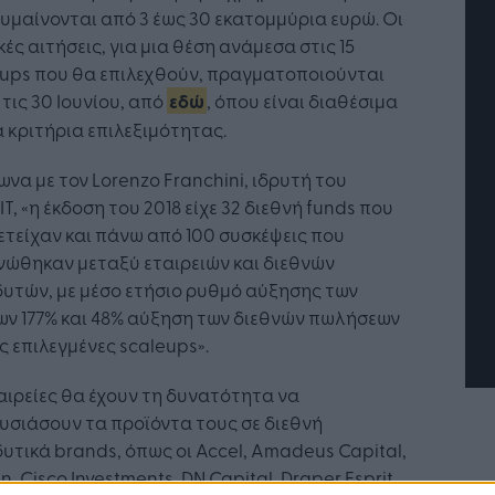
υμαίνονται από 3 έως 30 εκατομμύρια ευρώ. Οι
κές αιτήσεις, για μια θέση ανάμεσα στις 15
eups που θα επιλεχθούν, πραγματοποιούνται
 τις 30 Ιουνίου, από
εδώ
, όπου είναι διαθέσιμα
α κριτήρια επιλεξιμότητας.
να με τον Lorenzo Franchini, ιδρυτή του
τή Νοημοσύνη: το νέο
Οι προσλήψεις αλλάζουν: To
IT, «η έκδοση του 2018 είχε 32 διεθνή funds που
γικό σύστημα της
Jobfind.gr ως στρατηγικός
τείχαν και πάνω από 100 συσκέψεις που
ησης
«σύμμαχος» για κάθε
νώθηκαν μεταξύ εταιρειών και διεθνών
επιχείρηση και εργαζόμενο
υτών, με μέσο ετήσιο ρυθμό αύξησης των
ων 177% και 48% αύξηση των διεθνών πωλήσεων
ις επιλεγμένες scaleups».
αιρείες θα έχουν τη δυνατότητα να
σιάσουν τα προϊόντα τους σε διεθνή
υτικά brands, όπως οι Accel, Amadeus Capital,
n, Cisco Investments, DN Capital, Draper Esprit,