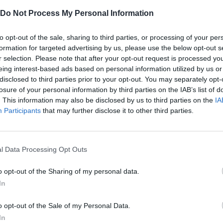
Bird VC, Eight Roads, Highland Europe,
Do Not Process My Personal Information
brinck Ventures, Idinvest, Index Ventures, Iris
al, Partech Ventures and corporates such as
to opt-out of the sale, sharing to third parties, or processing of your per
ext,, AWS, Salesforce, Silverpeak, Orrick,
formation for targeted advertising by us, please use the below opt-out s
och & Clark, Poste Italiane, Ludovici & Partners
r selection. Please note that after your opt-out request is processed y
isalPay, με τη συμμετοχή και του Euronext.
eing interest-based ads based on personal information utilized by us or
disclosed to third parties prior to your opt-out. You may separately opt-
losure of your personal information by third parties on the IAB’s list of
. This information may also be disclosed by us to third parties on the
IA
Participants
that may further disclose it to other third parties.
Ακολουθήστε το
στο
Google News
και μάθετε πρώτοι
όλα τα επιχειρηματικά νέα
l Data Processing Opt Outs
o opt-out of the Sharing of my personal data.
In
Δείτε όλες τις τελευταίες
επιχειρηματικές
Ειδήσεις
από την
o opt-out of the Sale of my Personal Data.
Ελλάδα και τον κόσμο στο
In