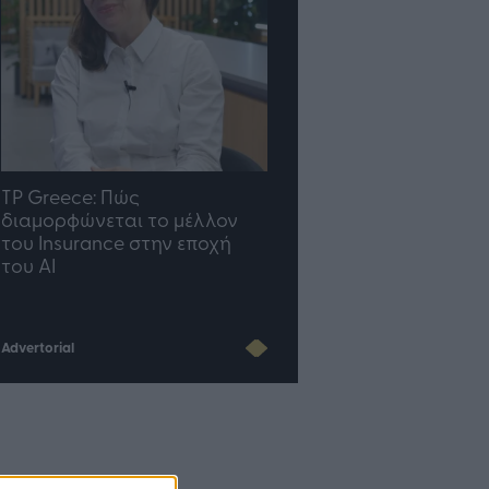
TP Greece: Πώς
Η ομάδα σου μεγαλώνε
διαμορφώνεται το μέλλον
γραφείο σου ακολουθε
του Insurance στην εποχή
του AI
Advertorial