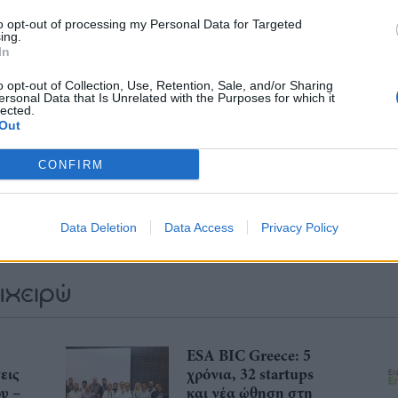
to opt-out of processing my Personal Data for Targeted
ing.
In
o opt-out of Collection, Use, Retention, Sale, and/or Sharing
ersonal Data that Is Unrelated with the Purposes for which it
λιάστε
lected.
Out
... σχόλια
| Κάνε click για να σχολιάσεις
CONFIRM
Data Deletion
Data Access
Privacy Policy
ESA BIC Greece: 5
εις
χρόνια, 32 startups
υ –
και νέα ώθηση στη