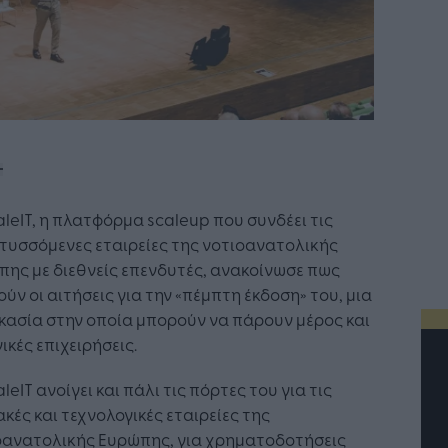
aleIT, η πλατφόρμα scaleup που συνδέει τις
τυσσόμενες εταιρείες της νοτιοανατολικής
ης με διεθνείς επενδυτές, ανακοίνωσε πως
ούν οι αιτήσεις για την «πέμπτη έκδοση» του, μια
κασία στην οποία μπορούν να πάρουν μέρος και
ικές επιχειρήσεις.
aleIT ανοίγει και πάλι τις πόρτες του για τις
κές και τεχνολογικές εταιρείες της
οανατολικής Ευρώπης, για χρηματοδοτήσεις