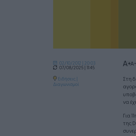
02/10/2012 | 20:03
07/08/2025 | 11:45
Στη δ
Ειδήσεις
|
Διαγωνισμοί
αγορ
υποβο
να έχ
Για 1
της D
συνερ