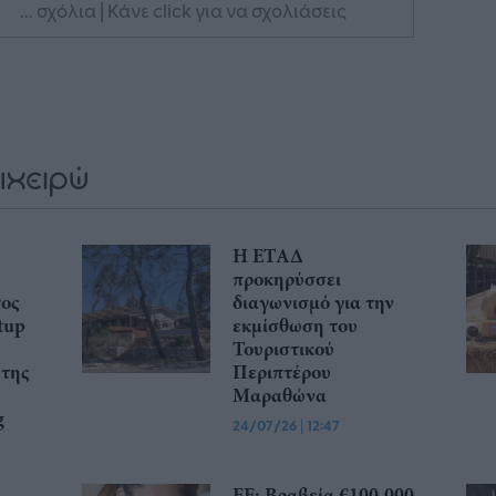
... σχόλια
| Κάνε click για να σχολιάσεις
Η ΕΤΑΔ
προκηρύσσει
τος
διαγωνισμό για την
tup
εκμίσθωση του
Τουριστικού
 της
Περιπτέρου
Μαραθώνα
g
24/07/26
|
12:47
ΕΕ: Βραβεία €100.000