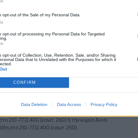
In
γάνωση.
o opt-out of the Sale of my Personal Data.
ελετή Απονομής τιμούν κάθε χρόνο με την
In
σία τους εκπρόσωποι της πολιτικής ηγεσίας
to opt-out of processing my Personal Data for Targeted
χώρας ενώ στο πλαίσιο της πραγματοποιούνται
ing.
ι κορυφαίες βραβεύσεις για τον Retailer της
In
άς και τον Retail Manager της Χρονιάς.
o opt-out of Collection, Use, Retention, Sale, and/or Sharing
ιώνεται πως συμμετοχές στον θεσμό
ersonal Data that Is Unrelated with the Purposes for which it
lected.
άλλονται μέχρι την
Παρασκευή 5 Οκτωβρίου
Out
CONFIRM
ηλώσεις συμμετοχής και περαιτέρω
οφορίες οι ενδιαφερόμενοι μπορούν να
ινωνήσουν με την Direction Εκδοτικός
Data Deletion
Data Access
Privacy Policy
ισμός και πιο συγκεκριμένα με την κυρία Λίνα
στο 210-77.12.400 (εσωτ. 260) ή την κυρία Άννα
δη στο 210-77.12.400 (εσωτ. 250).