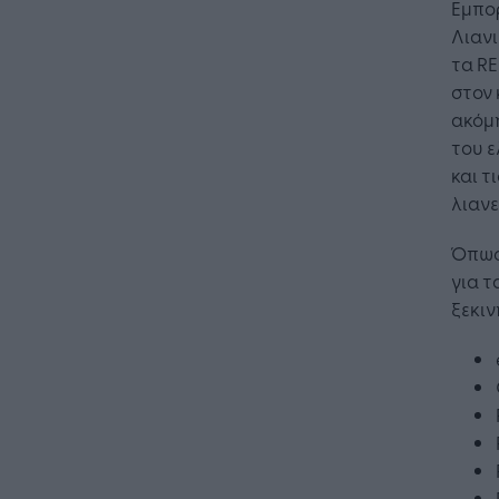
Εμπορ
Λιαν
τα R
στον 
ακόμη
του ε
και τ
λιαν
Όπως
για τ
ξεκιν