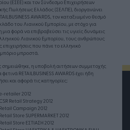
ίου (ΕΣΕΕ) και τον Σύνδεσμο Επιχειρήσεων
ικής Πωλήσεως Ελλάδoς (ΣΕΛΠΕ), διοργανώνει
ETAILBUSINESS AWARDS, τον καταξιωμένο θεσμό
κλάδο του Λιανικού Εμπορίου, με στόχο για
 μια φορά να επιβραβεύσει τις υγιείς δυνάμεις
λληνικού Λιανικού Εμπορίου, τους ανθρώπους
ις επιχειρήσεις που πάνε το ελληνικό
εμπόριο μπροστά.
 σημειώθηκε, η υποβολή αιτήσεων συμμετοχής
α φετινά RETAILBUSINESS AWARDS έχει ήδη
ήσει και αφορά τις κατηγορίες:
e-retailer 2012
CSR Retail Strategy 2012
Retail Campaign 2012
Retail Store SUPERMARKET 2012
Retail Store ΕΣΤΙΑΣΗ 2012
Retail Store ΗΛΕΚΤΡΙΚΑ & ΗΛΕΚΤΡΟΝΙΚΑ ΕΙΔΗ