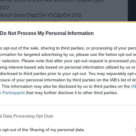
2012
Retail Store ΕΝΔΥΣΗ-ΥΠΟΔΗΣΗ 2012
Retail Store ΠΟΛΥΚΑΤΑΣΤΗΜΑ 2012
Η Τεχνητή Νοημοσύνη: το νέο
Retail Store ΠΡΑΤΗΡΙΑ ΚΑΥΣΙΜΩΝ 2012
Do Not Process My Personal Information
λειτουργικό σύστημα της
επιχείρησης
TAILBUSINESS AWARDS τελούν κάθε χρονιά υπό
to opt-out of the sale, sharing to third parties, or processing of your per
ιγίδα του Υπουργείου Ανάπτυξης ενώ για τη
formation for targeted advertising by us, please use the below opt-out s
άλιση της εγκυρότητας και την αξιοπιστία του
r selection. Please note that after your opt-out request is processed y
ύ η KPMG Ορκωτοί Λογιστές Α.Ε. αποτελεί τον
eing interest-based ads based on personal information utilized by us or
τικό Φορέα της διαδικασίας. Αξίζει να
disclosed to third parties prior to your opt-out. You may separately opt-
losure of your personal information by third parties on the IAB’s list of
ωθεί ότι από την ημέρα ανακοίνωσης
. This information may also be disclosed by us to third parties on the
IA
γωγής των βραβείων, την ψηφοφορία, μέχρι και
Participants
that may further disclose it to other third parties.
ελετή Απονομής στην οποία συμμετέχουν
λικά περίπου 800 άτομα, υψηλόβαθμα και
ιωμένα στελέχη του ελληνικού Λιανικού
l Data Processing Opt Outs
ίου, του Marketing και της Επικοινωνίας, της
ήμισης και του δημοσιογραφικού χώρου,
o opt-out of the Sharing of my personal data.
ολουθούν τις εξελίξεις γύρω από τη