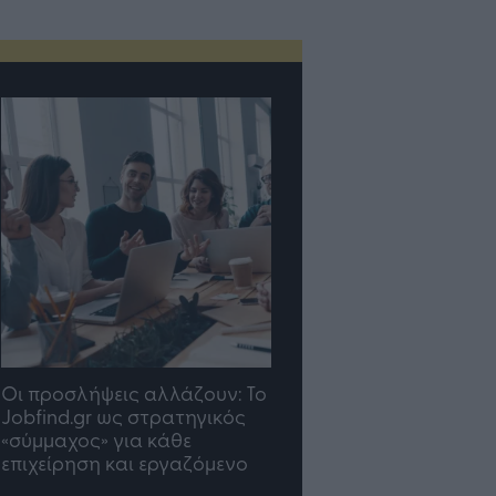
σλήψεις αλλάζουν: To
TP Greece: Πώς
d.gr ως στρατηγικός
διαμορφώνεται το μέλλον
χος» για κάθε
του Insurance στην εποχή
ρηση και εργαζόμενο
του AI