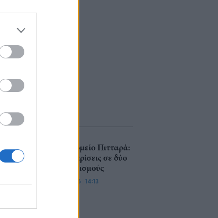
Τυροκομείο Πιτταρά:
14 διακρίσεις σε δύο
διαγωνισμούς
22/07/26
|
14:13