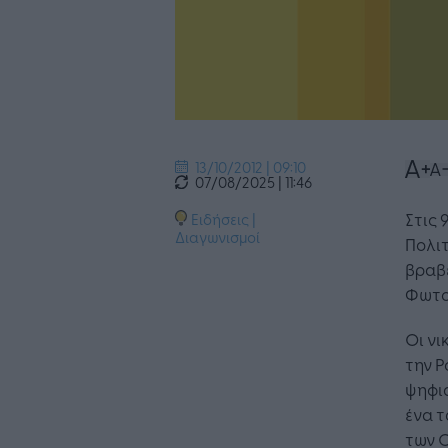
13/10/2012 | 09:10
07/08/2025 | 11:46
Στις 
Ειδήσεις
|
Διαγωνισμοί
Πολιτ
βραβε
Φωτο
Οι νι
την Ρ
ψηφια
ένα τ
των 