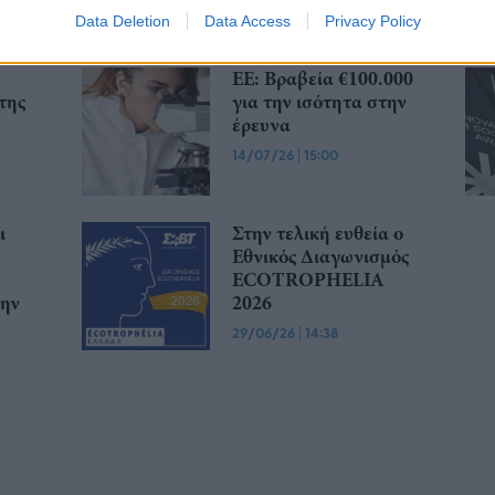
g
24/07/26
|
12:47
Data Deletion
Data Access
Privacy Policy
ΕΕ: Βραβεία €100.000
της
για την ισότητα στην
έρευνα
14/07/26
|
15:00
ι
Στην τελική ευθεία ο
Εθνικός Διαγωνισμός
ECOTROPHELIA
την
2026
29/06/26
|
14:38