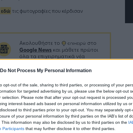
ε
εδώ
τις φωτογραφίες που κέρδισαν
Ακολουθήστε το
στο
Google News
και μάθετε πρώτοι
όλα τα επιχειρηματικά νέα
Do Not Process My Personal Information
Δείτε όλες τις τελευταίες
to opt-out of the sale, sharing to third parties, or processing of your per
επιχειρηματικές
Ειδήσεις
από την
formation for targeted advertising by us, please use the below opt-out s
Ελλάδα και τον κόσμο στο
r selection. Please note that after your opt-out request is processed y
eing interest-based ads based on personal information utilized by us or
disclosed to third parties prior to your opt-out. You may separately opt-
losure of your personal information by third parties on the IAB’s list of
. This information may also be disclosed by us to third parties on the
IA
Participants
that may further disclose it to other third parties.