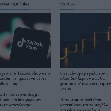
arketing & Sales
Startup
ρχεται το TikTok Shop στην
Οι scale-ups μεγαλώνουν,
λλάδα! Τι πρέπει να ξέρει
αλλά δεν ξέρουν πώς θα
άθε e-shop
φτάσουν σ' ένα επιτυχημέ
«exit»
ιατί οι συνεργασίες με
nfluencers δεν φέρνουν
Καινοτομία: Εκεί όπου
άντα αποτέλεσμα
κατευθύνονται τα μεγάλα
επενδυτικά κεφάλαια