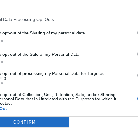
λιάστε
l Data Processing Opt Outs
... σχόλια
| Κάνε click για να σχολιάσεις
o opt-out of the Sharing of my personal data.
In
o opt-out of the Sale of my Personal Data.
In
to opt-out of processing my Personal Data for Targeted
ing.
In
Η ΕΤΑΔ
o opt-out of Collection, Use, Retention, Sale, and/or Sharing
προκηρύσσει
ersonal Data that Is Unrelated with the Purposes for which it
lected.
τος
διαγωνισμό για την
Out
tup
εκμίσθωση του
Τουριστικού
CONFIRM
 της
Περιπτέρου
Μαραθώνα