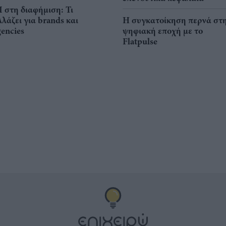
I στη διαφήμιση: Τι
λλάζει για brands και
Η συγκατοίκηση περνά στ
gencies
ψηφιακή εποχή με το
Flatpulse