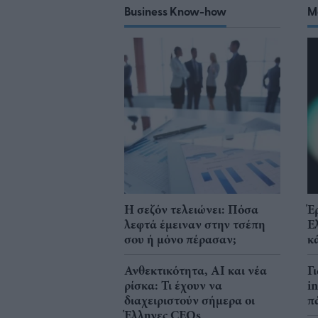
Business Know-how
M
Η σεζόν τελειώνει: Πόσα
Έ
λεφτά έμειναν στην τσέπη
Ε
σου ή μόνο πέρασαν;
κ
Ανθεκτικότητα, AI και νέα
Γ
ρίσκα: Τι έχουν να
i
διαχειριστούν σήμερα οι
π
Έλληνες CEOs