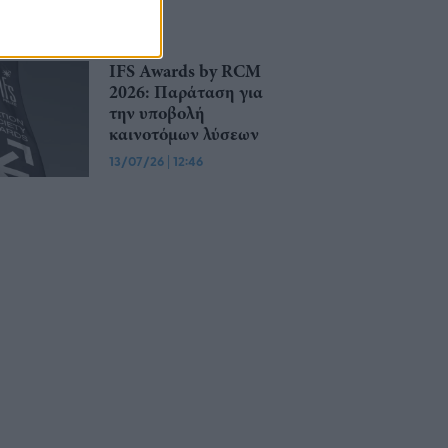
IFS Awards by RCM
2026: Παράταση για
την υποβολή
καινοτόμων λύσεων
13/07/26
|
12:46