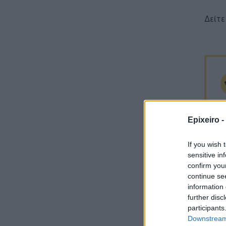
Δείτ
Epixeiro -
If you wish 
sensitive in
confirm you
continue se
information 
further disc
participants
Downstream 