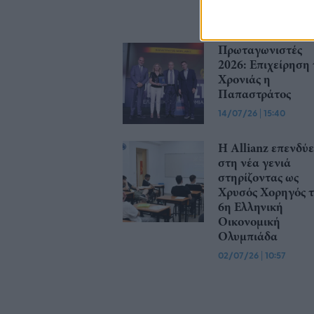
ελληνικού bankin
30/07/26
|
12:21
Πρωταγωνιστές
2026: Επιχείρηση 
Χρονιάς η
Παπαστράτος
14/07/26
|
15:40
Η Allianz επενδύε
στη νέα γενιά
στηρίζοντας ως
Χρυσός Χορηγός 
6η Ελληνική
Οικονομική
Ολυμπιάδα
02/07/26
|
10:57