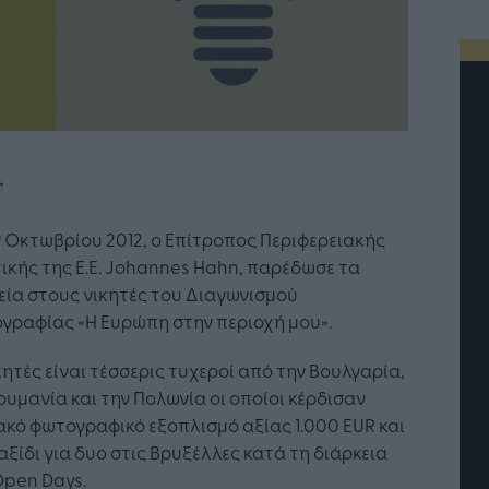
9 Οκτωβρίου 2012, ο Επίτροπος Περιφερειακής
ικής της Ε.Ε. Johannes Hahn, παρέδωσε τα
ία στους νικητές του Διαγωνισμού
γραφίας «Η Ευρώπη στην περιοχή μου».
κητές είναι τέσσερις τυχεροί από την Βουλγαρία,
Η Τεχνητή Νοημοσύνη: το νέο
Οι προ
ουμανία και την Πολωνία οι οποίοι κέρδισαν
λειτουργικό σύστημα της
Jobfin
κό φωτογραφικό εξοπλισμό αξίας 1.000 EUR και
επιχείρησης
«σύμμα
αξίδι για δυο στις Βρυξέλλες κατά τη διάρκεια
επιχεί
Open Days.