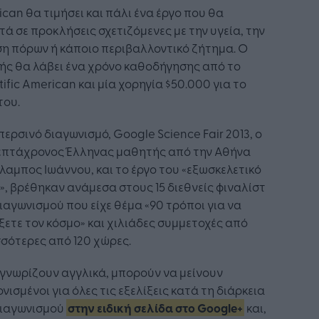
can θα τιμήσει και πάλι ένα έργο που θα
ά σε προκλήσεις σχετιζόμενες με την υγεία, την
η πόρων ή κάποιο περιβαλλοντικό ζήτημα. Ο
ής θα λάβει ένα χρόνο καθοδήγησης από το
tific American και μία χορηγία $50.000 για το
του.
περσινό διαγωνισμό, Google Science Fair 2013, ο
επτάχρονος Έλληνας μαθητής από την Αθήνα
αμπος Ιωάννου, και το έργο του «εξωσκελετικό
», βρέθηκαν ανάμεσα στους 15 διεθνείς φιναλίστ
ιαγωνισμού που είχε θέμα «90 τρόποι για να
ετε τον κόσμο» και χιλιάδες συμμετοχές από
σότερες από 120 χώρες.
γνωρίζουν αγγλικά, μπορούν να μείνουν
νισμένοι για όλες τις εξελίξεις κατά τη διάρκεια
διαγωνισμού
στην ειδική σελίδα στο Google+
και,