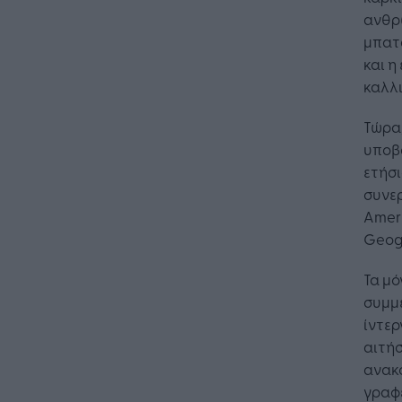
ανθρώ
μπατ
και 
καλλι
Τώρα,
υποβά
ετήσι
συνερ
Ameri
Geog
Τα μό
συμμε
ίντερ
αιτήσ
ανακο
γραφε