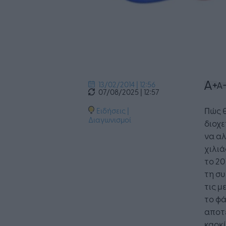
13/02/2014 | 12:56
07/08/2025 | 12:57
Πώς 
Ειδήσεις
|
Διαγωνισμοί
διοχε
να αλ
χιλιά
το 20
τη συ
τις μ
το φά
αποτε
καρκί