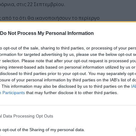
όρνια, στις 22 Σεπτεμβρίου.
 από το ότι θα ικανοποιήσουν το περίεργο
 τους, οι συμμετέχοντες μπορούν με τα projects
να κερδίσουν πολύ ωραία βραβεία:
Do Not Process My Personal Information
άλος νικητής αυτού του έτους θα έχει την
to opt-out of the sale, sharing to third parties, or processing of your per
ρία να ενταχθεί στην ομάδα της Virgin Galactic
formation for targeted advertising by us, please use the below opt-out s
paceport America στο Νέο Μεξικό, καθώς θα
r selection. Please note that after your opt-out request is processed y
eing interest-based ads based on personal information utilized by us or
οιμάζονται για διαστημική πτήση, και θα είναι
disclosed to third parties prior to your opt-out. You may separately opt-
ύ αυτών που θα έχουν την ευκαιρία να
losure of your personal information by third parties on the IAB’s list of
σορίσουν τους αστροναύτες κατά την
. This information may also be disclosed by us to third parties on the
IA
ροφή τους στη Γη, μία 10-ήμερη εκδρομή στα
Participants
that may further disclose it to other third parties.
 Γκαλαπάγκος από το National Geographic
avour και ψηφιακή πρόσβαση ενός ολόκληρου
 στο επιστημονικό αμερικανικό περιοδικό
l Data Processing Opt Outs
Η Τεχνητή Νοημοσύνη: το νέο
tific American για το σχολείο τους. Οι νικητές
λειτουργικό σύστημα της
λικιακών κατηγοριών θα επιλέξουν αν θέλουν
o opt-out of the Sharing of my personal data.
επιχείρησης