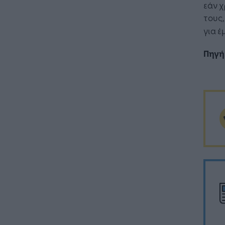
εάν χ
τους
για έ
Πηγή