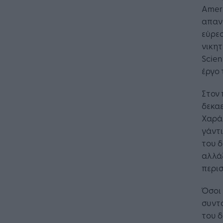
Ameri
απαντ
εύρεσ
νικητ
Scien
έργο 
Στον 
δεκα
Χαράλ
γάντι
του δ
αλλάξ
περισ
Όσοι 
συντο
του 