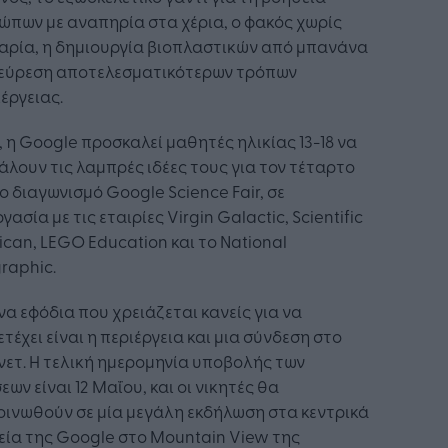
πων με αναπηρία στα χέρια, ο φακός χωρίς
αρία, η δημιουργία βιοπλαστικών από μπανάνα
η εύρεση αποτελεσματικότερων τρόπων
έργειας.
 η Google προσκαλεί μαθητές ηλικίας 13-18 να
λουν τις λαμπρές ιδέες τους για τον τέταρτο
ο διαγωνισμό Google Science Fair, σε
γασία με τις εταιρίες Virgin Galactic, Scientific
can, LEGO Education και το National
raphic.
να εφόδια που χρειάζεται κανείς για να
τέχει είναι η περιέργεια και μια σύνδεση στο
νετ. Η τελική ημερομηνία υποβολής των
εων είναι 12 Μαΐου, και οι νικητές θα
ινωθούν σε μία μεγάλη εκδήλωση στα κεντρικά
ία της Google στο Mountain View της