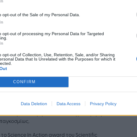
ρεθούν στα παρασκήνια του εργοστασίου LEGO
In
illund στη Δανία ή να ζήσουν μοναδικές
o opt-out of the Sale of my Personal Data.
ρίες στα γραφεία της Google ή του National
In
raphic.
to opt-out of processing my Personal Data for Targeted
ο διαγωνισμό του 2014, έχουν προστεθεί και δύο
ing.
In
ραβεία, για να ανταμειφθούν ακόμα
σότεροι ταλαντούχοι νέοι επιστήμονες:
o opt-out of Collection, Use, Retention, Sale, and/or Sharing
ersonal Data that Is Unrelated with the Purposes for which it
lected.
Το Computer Science Award θα δοθεί στο έργο
Out
που θα αντικατοπτρίζει την καινοτομία και την
αριστεία στον τομέα του computer science.
CONFIRM
Το Local Winners Award - μαθητές των οποίων
τα έργα έχουν προσπαθήσει να αντιμετωπίσουν
Data Deletion
Data Access
Privacy Policy
ένα ζήτημα σχετικά με την τοπική τους
κοινότητα θα τιμηθούν σε επιλεγμένα μέρη
παγκοσμίως.
 το Science In Action award του Scientific