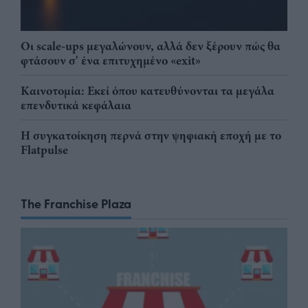
Οι scale-ups μεγαλώνουν, αλλά δεν ξέρουν πώς θα
φτάσουν σ' ένα επιτυχημένο «exit»
Καινοτομία: Εκεί όπου κατευθύνονται τα μεγάλα
επενδυτικά κεφάλαια
Η συγκατοίκηση περνά στην ψηφιακή εποχή με το
Flatpulse
The Franchise Plaza