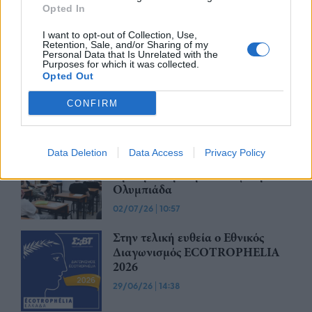
Opted In
I want to opt-out of Collection, Use,
Retention, Sale, and/or Sharing of my
IFS Awards by RCM 2026:
Personal Data that Is Unrelated with the
Purposes for which it was collected.
Παράταση για την υποβολή
Opted Out
καινοτόμων λύσεων
13/07/26
|
12:46
CONFIRM
Η Allianz επενδύει στη νέα γενιά
Data Deletion
Data Access
Privacy Policy
στηρίζοντας ως Χρυσός Χορηγός
την 6η Ελληνική Οικονομική
Ολυμπιάδα
02/07/26
|
10:57
Στην τελική ευθεία ο Εθνικός
Διαγωνισμός ECOTROPHELIA
2026
29/06/26
|
14:38