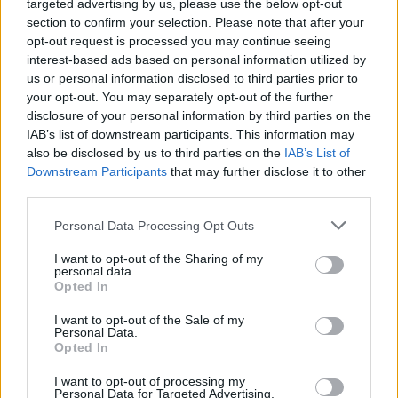
targeted advertising by us, please use the below opt-out
διαγωνισμό για την εκμίσθωση
section to confirm your selection. Please note that after your
του Τουριστικού Περιπτέρου
opt-out request is processed you may continue seeing
Μαραθώνα
interest-based ads based on personal information utilized by
24/07/26
|
12:47
us or personal information disclosed to third parties prior to
your opt-out. You may separately opt-out of the further
Τυροκομείο Πιτταρά: 14
disclosure of your personal information by third parties on the
διακρίσεις σε δύο διαγωνισμούς
IAB’s list of downstream participants. This information may
also be disclosed by us to third parties on the
IAB’s List of
22/07/26
|
14:13
Downstream Participants
that may further disclose it to other
third parties.
Personal Data Processing Opt Outs
Πρωταγωνιστές 2026: Επιχείρηση
της Χρονιάς η Παπαστράτος
I want to opt-out of the Sharing of my
personal data.
14/07/26
|
15:40
Opted In
I want to opt-out of the Sale of my
Personal Data.
ΕΕ: Βραβεία €100.000 για την
Opted In
ισότητα στην έρευνα
I want to opt-out of processing my
14/07/26
|
15:00
Personal Data for Targeted Advertising.