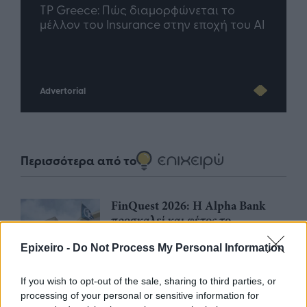
nd.gr
TP Greece: Πώς διαμορφώνεται το
Η ομ
άθε
μέλλον του Insurance στην εποχή του AI
σου 
Advertorial
Περισσότερα από το
FinQuest 2026: Η Alpha Bank
προσκαλεί και φέτος το
ευρωπαϊκό startup οικοσύστημα
να διαμορφώσει μαζί της το
Epixeiro -
Do Not Process My Personal Information
μέλλον του ελληνικού banking
If you wish to opt-out of the sale, sharing to third parties, or
30/07/26
|
12:21
processing of your personal or sensitive information for
Η ΕΤΑΔ προκηρύσσει