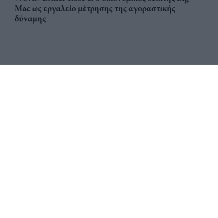
Mac ως εργαλείο μέτρησης της αγοραστικής
δύναμης
Αριθμός Πιστοποίησης
ηλεκτρονικού Μητρώου