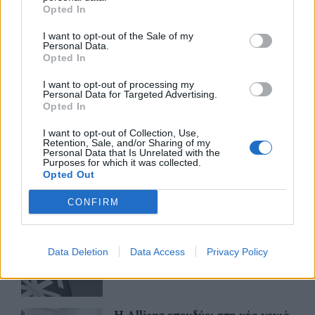
Opted In
Πρωταγωνιστές 2026: Επιχείρηση
I want to opt-out of the Sale of my
Personal Data.
της Χρονιάς η Παπαστράτος
Opted In
14/07/26
|
15:40
I want to opt-out of processing my
Personal Data for Targeted Advertising.
Opted In
ΕΕ: Βραβεία €100.000 για την
I want to opt-out of Collection, Use,
ισότητα στην έρευνα
Retention, Sale, and/or Sharing of my
Personal Data that Is Unrelated with the
Purposes for which it was collected.
14/07/26
|
15:00
Opted Out
CONFIRM
IFS Awards by RCM 2026:
Παράταση για την υποβολή
καινοτόμων λύσεων
Data Deletion
Data Access
Privacy Policy
13/07/26
|
12:46