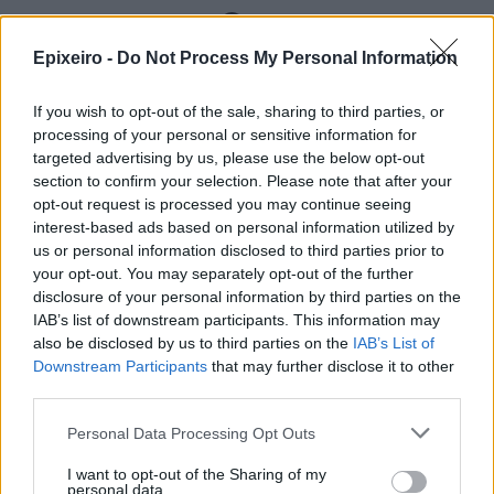
Περισσότερα από το
Epixeiro -
Do Not Process My Personal Information
FinQuest 2026: Η Alpha Bank
If you wish to opt-out of the sale, sharing to third parties, or
προσκαλεί και φέτος το
processing of your personal or sensitive information for
ευρωπαϊκό startup οικοσύστημα
targeted advertising by us, please use the below opt-out
να διαμορφώσει μαζί της το
section to confirm your selection. Please note that after your
μέλλον του ελληνικού banking
opt-out request is processed you may continue seeing
30/07/26
|
12:21
interest-based ads based on personal information utilized by
us or personal information disclosed to third parties prior to
Η ΕΤΑΔ προκηρύσσει
your opt-out. You may separately opt-out of the further
διαγωνισμό για την εκμίσθωση
disclosure of your personal information by third parties on the
του Τουριστικού Περιπτέρου
IAB’s list of downstream participants. This information may
Μαραθώνα
also be disclosed by us to third parties on the
IAB’s List of
24/07/26
|
12:47
Downstream Participants
that may further disclose it to other
third parties.
Τυροκομείο Πιτταρά: 14
διακρίσεις σε δύο διαγωνισμούς
Personal Data Processing Opt Outs
22/07/26
|
14:13
I want to opt-out of the Sharing of my
personal data.