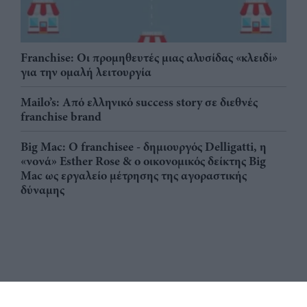
Franchise: Οι προμηθευτές μιας αλυσίδας «κλειδί»
για την ομαλή λειτουργία
Mailo’s: Από ελληνικό success story σε διεθνές
franchise brand
Big Mac: Ο franchisee - δημιουργός Delligatti, η
«νονά» Esther Rose & ο οικονομικός δείκτης Big
Mac ως εργαλείο μέτρησης της αγοραστικής
δύναμης