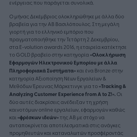
ενέργειας που παράγεται συνολικά.
Ο μήνας Δεκέμβριος ολοκληρώθηκε με άλλα δύο
βραβεία για την ΑΒ Βασιλόπουλος. Στη μεγάλη
γιορτή για το ελληνικό εμπόριο που
πραγματοποιήθηκε την Τετάρτη 2 Δεκεμβρίου,
στα E-volution awards 2016, η εταιρεία κατέκτησε
το GOLD βραβείο στην κατηγορία
«Ολοκλήρωση
Εφαρμογών Ηλεκτρονικού Εμπορίου με άλλα
Πληροφοριακά Συστήματα»
και ένα Bronze στην
κατηγορία Αξιοποίηση Νέων Εργαλείων &
Μεθόδων Έρευνας Μάρκετινγκ για το
«Tracking &
Analyzing Customer Experience from A to Z!».
Οι
δύο αυτές διακρίσεις ανέδειξαν τη χρήση
καινοτόμων online εργαλείων, εφαρμογών καθώς
και
«φρέσκων ιδεών»
της ΑΒ με στόχο να
ανταποκρίνεται αποτελεσματικά στις ανάγκες
προμηθευτών και καταναλωτών προσφέροντάς