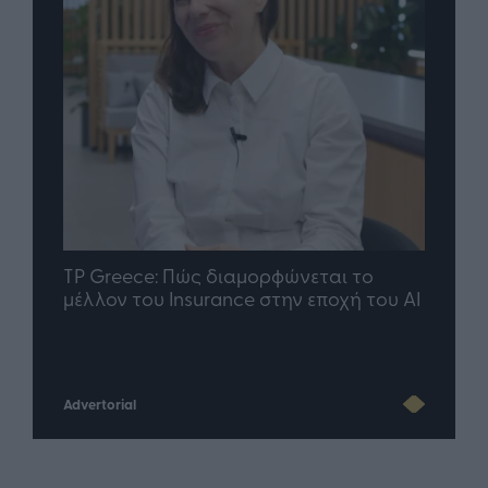
nd.gr
TP Greece: Πώς διαμορφώνεται το
Η ομ
άθε
μέλλον του Insurance στην εποχή του AI
σου 
Advertorial