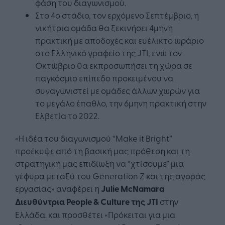
φάση του διαγωνισμού.
Στο 4ο στάδιο, τον ερχόμενο Σεπτέμβριο, η
νικήτρια ομάδα θα ξεκινήσει 4μηνη
πρακτική με αποδοχές και ευέλικτο ωράριο
στο Ελληνικό γραφείο της JTI, ενώ τον
Οκτώβριο θα εκπροσωπήσει τη χώρα σε
παγκόσμιο επίπεδο προκειμένου να
συναγωνιστεί με ομάδες άλλων χωρών για
το μεγάλο έπαθλο, την 6μηνη πρακτική στην
Ελβετία το 2022.
«Η ιδέα του διαγωνισμού “Make it Bright”
προέκυψε από τη βασική μας πρόθεση και τη
στρατηγική μας επιδίωξη να “χτίσουμε” μια
γέφυρα μεταξύ του Generation Z και της αγοράς
εργασίας» αναφέρει η
Julie McNamara
Διευθύντρια People & Culture της JTI
στην
Ελλάδα. και προσθέτει «Πρόκειται για μια