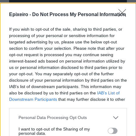
Epixeiro -
Do Not Process My Personal Information
If you wish to opt-out of the sale, sharing to third parties, or
processing of your personal or sensitive information for
targeted advertising by us, please use the below opt-out
section to confirm your selection. Please note that after your
opt-out request is processed you may continue seeing
interest-based ads based on personal information utilized by
us or personal information disclosed to third parties prior to
your opt-out. You may separately opt-out of the further
disclosure of your personal information by third parties on the
IAB’s list of downstream participants. This information may
also be disclosed by us to third parties on the
IAB’s List of
Downstream Participants
that may further disclose it to other
third parties.
nd.gr
TP Greece: Πώς διαμορφώνεται το
Η ομ
Personal Data Processing Opt Outs
άθε
μέλλον του Insurance στην εποχή του AI
σου 
I want to opt-out of the Sharing of my
personal data.