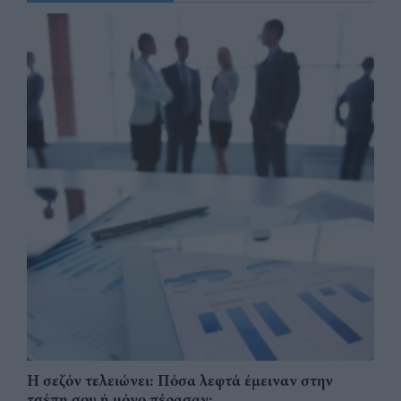
Η σεζόν τελειώνει: Πόσα λεφτά έμειναν στην
τσέπη σου ή μόνο πέρασαν;