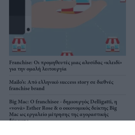
Franchise: Οι προμηθευτές μιας αλυσίδας «κλειδί»
για την ομαλή λειτουργία
Mailo’s: Από ελληνικό success story σε διεθνές
franchise brand
Big Mac: Ο franchisee - δημιουργός Delligatti, η
«νονά» Esther Rose & ο οικονομικός δείκτης Big
Mac ως εργαλείο μέτρησης της αγοραστικής
δύναμης