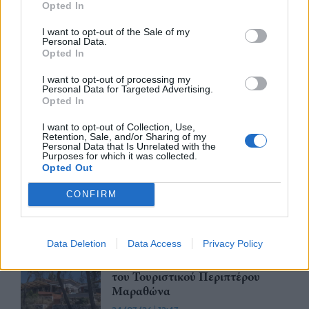
Opted In
Advertorial
I want to opt-out of the Sale of my
Personal Data.
Opted In
I want to opt-out of processing my
Personal Data for Targeted Advertising.
Περισσότερα από το
Opted In
I want to opt-out of Collection, Use,
Retention, Sale, and/or Sharing of my
FinQuest 2026: Η Alpha Bank
Personal Data that Is Unrelated with the
Purposes for which it was collected.
προσκαλεί και φέτος το
Opted Out
ευρωπαϊκό startup οικοσύστημα
να διαμορφώσει μαζί της το
CONFIRM
μέλλον του ελληνικού banking
30/07/26
|
12:21
Data Deletion
Data Access
Privacy Policy
Η ΕΤΑΔ προκηρύσσει
διαγωνισμό για την εκμίσθωση
του Τουριστικού Περιπτέρου
Μαραθώνα