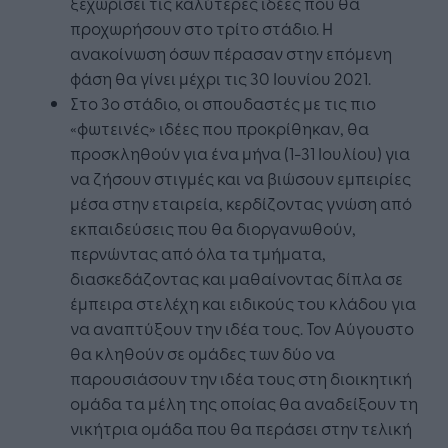
ξεχωρίσει τις καλύτερες ιδέες που θα
προχωρήσουν στο τρίτο στάδιο. Η
ανακοίνωση όσων πέρασαν στην επόμενη
φάση θα γίνει μέχρι τις 30 Ιουνίου 2021.
Στο 3ο στάδιο, οι σπουδαστές με τις πιο
«φωτεινές» ιδέες που προκρίθηκαν, θα
προσκληθούν για ένα μήνα (1-31 Ιουλίου) για
να ζήσουν στιγμές και να βιώσουν εμπειρίες
μέσα στην εταιρεία, κερδίζοντας γνώση από
εκπαιδεύσεις που θα διοργανωθούν,
περνώντας από όλα τα τμήματα,
διασκεδάζοντας και μαθαίνοντας δίπλα σε
έμπειρα στελέχη και ειδικούς του κλάδου για
να αναπτύξουν την ιδέα τους. Τον Αύγουστο
θα κληθούν σε ομάδες των δύο να
παρουσιάσουν την ιδέα τους στη διοικητική
ομάδα τα μέλη της οποίας θα αναδείξουν τη
νικήτρια ομάδα που θα περάσει στην τελική