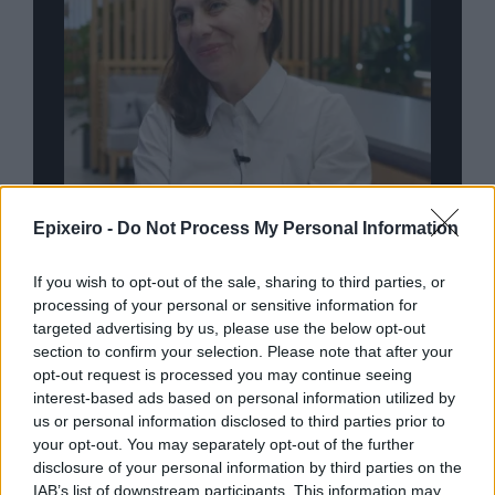
Epixeiro -
Do Not Process My Personal Information
If you wish to opt-out of the sale, sharing to third parties, or
nd.gr
TP Greece: Πώς διαμορφώνεται το
Η ομ
processing of your personal or sensitive information for
άθε
μέλλον του Insurance στην εποχή του AI
σου 
targeted advertising by us, please use the below opt-out
section to confirm your selection. Please note that after your
opt-out request is processed you may continue seeing
interest-based ads based on personal information utilized by
us or personal information disclosed to third parties prior to
Advertorial
your opt-out. You may separately opt-out of the further
disclosure of your personal information by third parties on the
IAB’s list of downstream participants. This information may