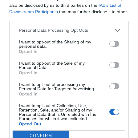
also be disclosed by us to third parties on the
IAB’s List of
Downstream Participants
that may further disclose it to other
Περισσότερα από το
third parties.
Personal Data Processing Opt Outs
FinQuest 2026: Η Alpha Bank
προσκαλεί και φέτος το
I want to opt-out of the Sharing of my
ευρωπαϊκό startup οικοσύστημα
personal data.
Opted In
να διαμορφώσει μαζί της το
μέλλον του ελληνικού banking
I want to opt-out of the Sale of my
Personal Data.
30/07/26
|
12:21
Opted In
Η ΕΤΑΔ προκηρύσσει
διαγωνισμό για την εκμίσθωση
I want to opt-out of processing my
Personal Data for Targeted Advertising.
του Τουριστικού Περιπτέρου
Opted In
Μαραθώνα
I want to opt-out of Collection, Use,
24/07/26
|
12:47
Retention, Sale, and/or Sharing of my
Personal Data that Is Unrelated with the
Τυροκομείο Πιτταρά: 14
Purposes for which it was collected.
Opted Out
διακρίσεις σε δύο διαγωνισμούς
22/07/26
|
14:13
CONFIRM