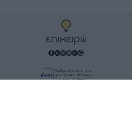
Αριθμός Πιστοποίησης
ηλεκτρονικού Μητρώου
Ηλεκτρονικού Τύπου:
Μ.Η.Τ. 252100
Επικοινωνία
Διαφήμιση
Ταυτότητα
Όροι χρήσης
Προστασία Δεδομένων
RSS