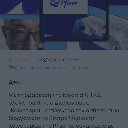
08/08/2025 | 11:53
20/12/2021 | 16:40
Ειδήσεις
|
Διαγωνισμοί
,
Καινοτομία & έρευνα
Με τη βράβευση της Medoid AI Ι.Κ.Ε.
ολοκληρώθηκε ο Διαγωνισμός
«Καινοτομία με επίκεντρο τον ασθενή» που
διοργάνωσε το Κέντρο Ψηφιακής
Καινοτομίας της Pfizer σε συνεργασία με