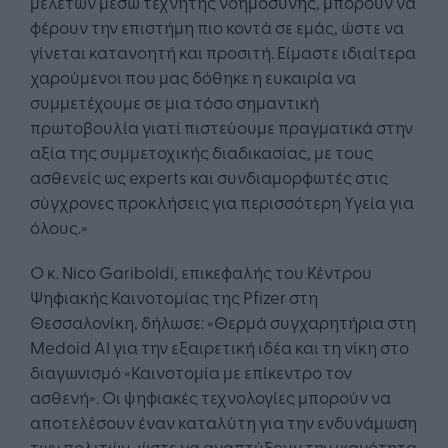
μελετών μέσω τεχνητής νοημοσύνης, μπορούν να
φέρουν την επιστήμη πιο κοντά σε εμάς, ώστε να
γίνεται κατανοητή και προσιτή. Είμαστε ιδιαίτερα
χαρούμενοι που μας δόθηκε η ευκαιρία να
συμμετέχουμε σε μια τόσο σημαντική
πρωτοβουλία γιατί πιστεύουμε πραγματικά στην
αξία της συμμετοχικής διαδικασίας, με τους
ασθενείς ως experts και συνδιαμορφωτές στις
σύγχρονες προκλήσεις για περισσότερη Υγεία για
όλους.»
Ο κ. Νico Gariboldi, επικεφαλής του Κέντρου
Ψηφιακής Καινοτομίας της Pfizer στη
Θεσσαλονίκη, δήλωσε: «Θερμά συγχαρητήρια στη
Medoid AI για την εξαιρετική ιδέα και τη νίκη στο
διαγωνισμό «Καινοτομία με επίκεντρο τον
ασθενή». Οι ψηφιακές τεχνολογίες μπορούν να
αποτελέσουν έναν καταλύτη για την ενδυνάμωση
των πολιτών, ώστε να αναπτύξουν την ικανότητα