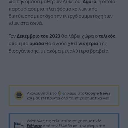
για την ομάδα μαθητών Λυκείου,
Agora
, η οποία
παρουσίασε μια πλατφόρμα κοινωνικής
δικτύωσης με στόχο την ενεργό συμμετοχή των
νέων στα κοινά.
Τον
Δεκέμβριο του 2023
θα λάβει χώρα ο
τελικός
,
όπου μία
ομάδα
θα αναδειχθεί
νικήτρια
της
διοργάνωσης, με ακόμα μεγαλύτερα βραβεία.
Google News
Ακολουθήστε το
στο
και μάθετε πρώτοι όλα τα επιχειρηματικά νέα
Δείτε όλες τις τελευταίες επιχειρηματικές
Ειδήσεις
από την Ελλάδα και τον κόσμο στο