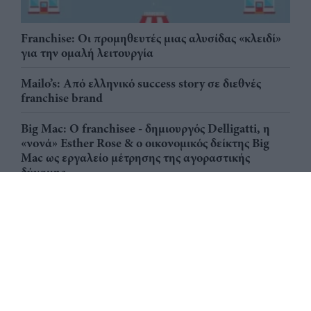
Franchise: Οι προμηθευτές μιας αλυσίδας «κλειδί»
για την ομαλή λειτουργία
Mailo’s: Από ελληνικό success story σε διεθνές
franchise brand
Big Mac: Ο franchisee - δημιουργός Delligatti, η
«νονά» Esther Rose & ο οικονομικός δείκτης Big
Mac ως εργαλείο μέτρησης της αγοραστικής
δύναμης