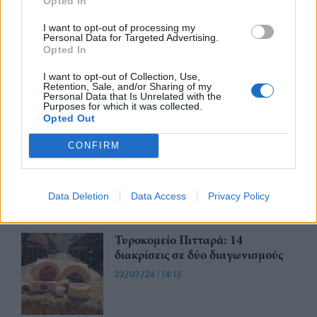
Opted In
I want to opt-out of processing my
Personal Data for Targeted Advertising.
FinQuest 2026: Η Alpha Bank
Opted In
προσκαλεί και φέτος το
ευρωπαϊκό startup οικοσύστημα
I want to opt-out of Collection, Use,
να διαμορφώσει μαζί της το
Retention, Sale, and/or Sharing of my
Personal Data that Is Unrelated with the
μέλλον του ελληνικού banking
Purposes for which it was collected.
Opted Out
30/07/26
|
12:21
Η ΕΤΑΔ προκηρύσσει
CONFIRM
διαγωνισμό για την εκμίσθωση
του Τουριστικού Περιπτέρου
Μαραθώνα
Data Deletion
Data Access
Privacy Policy
24/07/26
|
12:47
Τυροκομείο Πιτταρά: 14
διακρίσεις σε δύο διαγωνισμούς
22/07/26
|
14:13