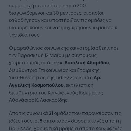
συμμετοχή περισσότεροι από 200
διαγωνιζόμενοι και 30 μέντορες, οι οποίοι
καθοδήγησαν και υποστήριξαν τις ομάδες να
διαμορφώσουν και να προχωρήσουν περαιτέρω
την ιδέα τους.
Ο μαραθώνιος κοινωνικής καινοτομίας ξεκίνησε
την Παρασκευή 12 Μαΐου με σύντομους
χαιρετισμούς από την
κ. Βασιλική Αδαμίδου
,
διευθύντρια Επικοινωνίας και Εταιρικής
Υπευθυνότητας της Lidl Ελλάς και τη
Δρ.
Αγγελική Κοσμοπούλου
, εκτελεστική
διευθύντρια του Κοινωφελούς Ιδρύματος
Αθανάσιος Κ. Λασκαρίδης.
Από τις συνολικά
21
ομάδες που παρουσίασαν τις
ιδέες τους, οι
5
απέσπασαν δωροεπιταγές από τη
Lidl Ελλάς, χρηματικά βραβεία από το Κοινωφελές