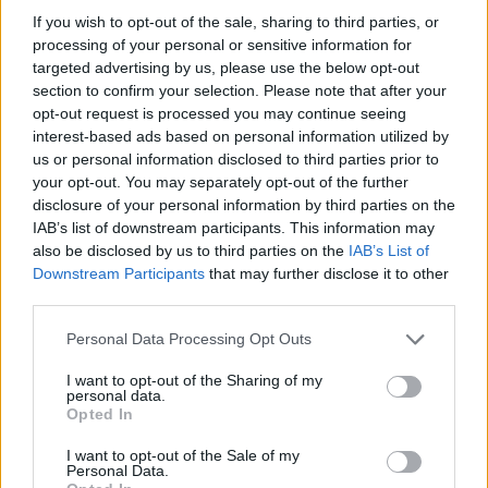
If you wish to opt-out of the sale, sharing to third parties, or
processing of your personal or sensitive information for
targeted advertising by us, please use the below opt-out
section to confirm your selection. Please note that after your
opt-out request is processed you may continue seeing
interest-based ads based on personal information utilized by
us or personal information disclosed to third parties prior to
your opt-out. You may separately opt-out of the further
disclosure of your personal information by third parties on the
IAB’s list of downstream participants. This information may
nd.gr
TP Greece: Πώς διαμορφώνεται το
Η ομ
also be disclosed by us to third parties on the
IAB’s List of
άθε
μέλλον του Insurance στην εποχή του AI
σου 
Downstream Participants
that may further disclose it to other
third parties.
Personal Data Processing Opt Outs
Advertorial
I want to opt-out of the Sharing of my
personal data.
Opted In
I want to opt-out of the Sale of my
Personal Data.
Περισσότερα από το