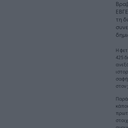
Βραβ
ΕΒΓΕ
τη δ
συνε
δημι
Η φε
425 δ
ανεξ
ιστορ
σαφήν
στον 
Παρά
κάποι
πρωτο
στοιχ
ανοιχ