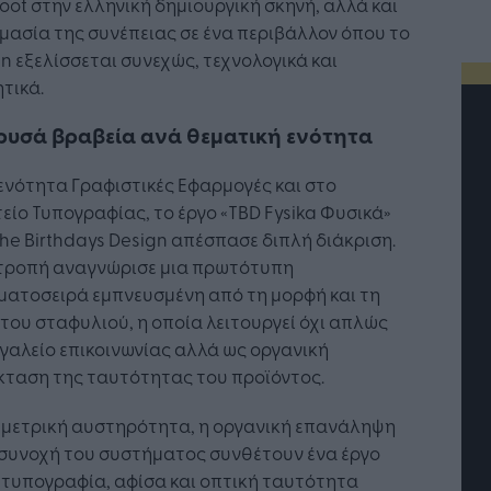
oot στην ελληνική δημιουργική σκηνή, αλλά και
μασία της συνέπειας σε ένα περιβάλλον όπου το
n εξελίσσεται συνεχώς, τεχνολογικά και
τικά.
ρυσά βραβεία ανά θεματική ενότητα
ενότητα Γραφιστικές Εφαρμογές και στο
είο Τυπογραφίας, το έργο «TBD Fysika Φυσικά»
he Birthdays Design απέσπασε διπλή διάκριση.
ιτροπή αναγνώρισε μια πρωτότυπη
ματοσειρά εμπνευσμένη από τη μορφή και τη
του σταφυλιού, η οποία λειτουργεί όχι απλώς
γαλείο επικοινωνίας αλλά ως οργανική
κταση της ταυτότητας του προϊόντος.
τή Νοημοσύνη: το νέο
Οι προσλήψεις αλλάζουν: To
ωμετρική αυστηρότητα, η οργανική επανάληψη
γικό σύστημα της
Jobfind.gr ως στρατηγικός
 συνοχή του συστήματος συνθέτουν ένα έργο
ησης
«σύμμαχος» για κάθε
 τυπογραφία, αφίσα και οπτική ταυτότητα
επιχείρηση και εργαζόμενο