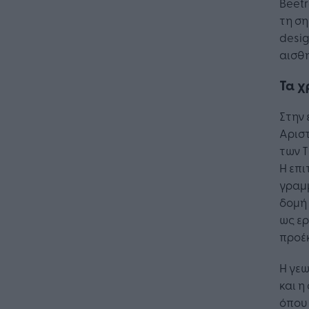
Beetr
τη ση
desig
αισθη
Τα χ
Στην 
Αριστ
των T
Η επ
γραμ
δομή 
ως ερ
προέ
Η Τεχνη
Η γε
λειτουρ
και η
επιχείρ
όπου