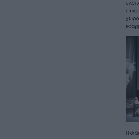
υλοπο
επικο
χώρου
εφαρ
Η διά