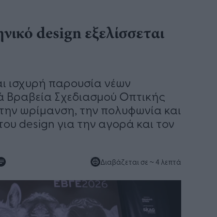
νικό design εξελίσσεται
ι ισχυρή παρουσία νέων
ά Βραβεία Σχεδιασμού Οπτικής
 την ωρίμανση, την πολυφωνία και
ου design για την αγορά και τον
Διαβάζεται σε
~ 4 λεπτά