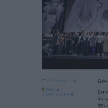
27/05/2026 | 12:34
Ειδήσεις
|
Στην
Διαγωνισμοί
,
Events
Ιδρ
φετι