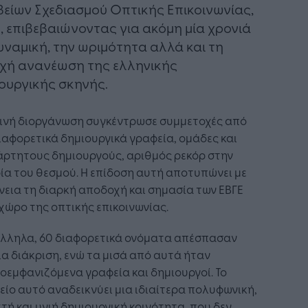
είων Σχεδιασμού Οπτικής Επικοινωνίας,
, επιβεβαιώνοντας για ακόμη μία χρονιά
υναμική, την ωριμότητα αλλά και τη
χή ανανέωση της ελληνικής
ουργικής σκηνής.
τινή διοργάνωση συγκέντρωσε συμμετοχές από
ιαφορετικά δημιουργικά γραφεία, ομάδες και
άρτητους δημιουργούς, αριθμός ρεκόρ στην
ία του θεσμού. Η επίδοση αυτή αποτυπώνει με
εια τη διαρκή αποδοχή και σημασία των ΕΒΓΕ
χώρο της οπτικής επικοινωνίας.
λληλα, 60 διαφορετικά ονόματα απέσπασαν
α διάκριση, ενώ τα μισά από αυτά ήταν
εμφανιζόμενα γραφεία και δημιουργοί. Το
είο αυτό αναδεικνύει μια ιδιαίτερα πολυφωνική,
τή και υγιή δημιουργική κοινότητα, που δεν