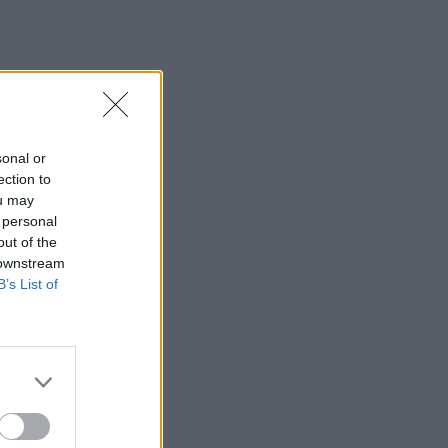
sonal or
ection to
ou may
 personal
out of the
 downstream
B’s List of