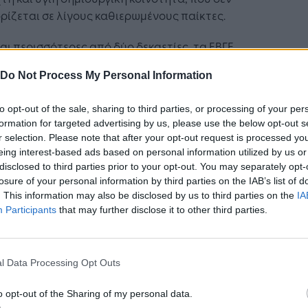
ρίζεται σε λίγους καθιερωμένους παίκτες.
αι περισσότερες από δύο δεκαετίες, τα ΕΒΓΕ
υργούν όχι μόνο ως θεσμός επιβράβευσης, αλλά
Do Not Process My Personal Information
ς σημείο αναφοράς για την εξέλιξη του
ικού design.
to opt-out of the sale, sharing to third parties, or processing of your per
formation for targeted advertising by us, please use the below opt-out s
esign ως εργαλείο πολιτισμού και
r selection. Please note that after your opt-out request is processed y
ειρηματικότητας
eing interest-based ads based on personal information utilized by us or
disclosed to third parties prior to your opt-out. You may separately opt-
από τη διαδικασία αξιολόγησης, την προβολή
losure of your personal information by third parties on the IAB’s list of
βραβευμένων έργων και τη δημόσια συζήτηση
. This information may also be disclosed by us to third parties on the
IA
από την οπτική επικοινωνία, τα ΕΒΓΕ
Participants
that may further disclose it to other third parties.
άλλουν ουσιαστικά στη διαμόρφωση
ότερων standards ποιότητας.
l Data Processing Opt Outs
ληλα, ενισχύουν τη σύνδεση της δημιουργικής
τητας με την αγορά και την αντίληψη ότι το
o opt-out of the Sharing of my personal data.