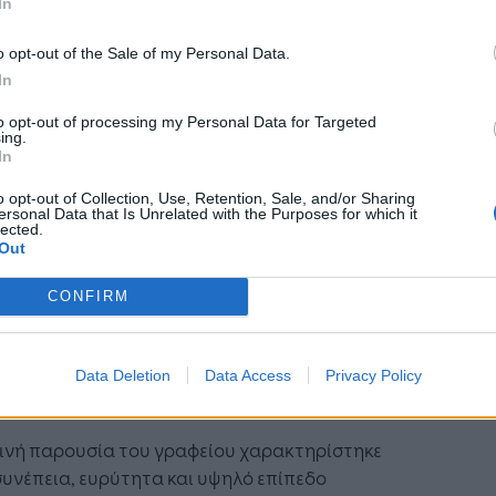
n δεν αποτελεί απλώς αισθητική επιλογή, αλλά
In
ηγικό εργαλείο τόσο του πολιτισμού όσο και
o opt-out of the Sale of my Personal Data.
πιχειρηματικότητας.
In
α περίοδο όπου η ταυτότητα, η εμπειρία και η
to opt-out of processing my Personal Data for Targeted
ωρισιμότητα αποτελούν κρίσιμα στοιχεία για
ing.
In
ισμούς, προϊόντα, brands και πολιτιστικούς
ς, η οπτική επικοινωνία αποκτά ακόμη
o opt-out of Collection, Use, Retention, Sale, and/or Sharing
ersonal Data that Is Unrelated with the Purposes for which it
λύτερη βαρύτητα.
lected.
Out
etroot Γραφείο της Χρονιάς
CONFIRM
ρυφαίο βραβείο της χρονιάς, το ΜΕΓΑ ΕΒΓΕ,
μήθηκε στην Beetroot, γραφείο το οποίο
τησε τη συγκεκριμένη διάκριση για δέκατη
Data Deletion
Data Access
Privacy Policy
στην ιστορία του.
τινή παρουσία του γραφείου χαρακτηρίστηκε
υνέπεια, ευρύτητα και υψηλό επίπεδο