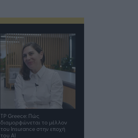
TP Greece: Πώς
Η ομάδα σου μεγαλώνε
διαμορφώνεται το μέλλον
γραφείο σου ακολουθε
του Insurance στην εποχή
του AI