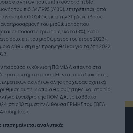
σεις ακινήτων που εμπίπτουν στο πεδίο
ογής του π.δ. 34/1995 (Α’ 30), επιτρέπεται, από
η Ιανουαρίου 2024 έως και την 31η Δεκεμβρίου
, αναπροσαρμογή του μισθώματος που
εται σε ποσοστό τρία τοις εκατό (3%), κατά
το όριο, επί του μισθώματος του έτους 2023».
οια ρύθμιση είχε προηγηθεί και για τα έτη 2022
023.
ην παρούσα εγκύκλιο η ΠΟΜΙΔΑ απαντά στα
ότερα ερωτήματα που τίθενται από ιδιοκτήτες
γελματικών ακινήτων όλης της χώρας σχετικά
 ρύθμιση αυτή, η οποία θα συζητηθεί και στο 41ό
λλήνιο Συνέδριο της ΠΟΜΙΔΑ, το Σάββατο
2024, στις 10 π.μ. στην Αίθουσα ΕΡΜΗΣ του ΕΒΕΑ,
Ακαδημίας 7.
 επισημαίνεται αναλυτικά: