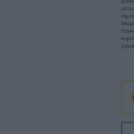
μισθ
μέτρω
ίσχυσ
Μικρ
Παγκο
κυριο
χώρας