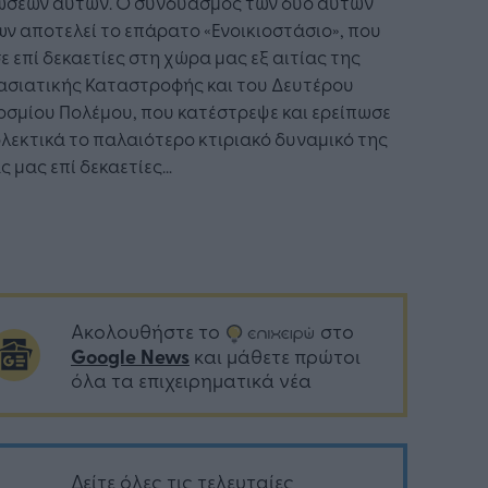
ώσεων αυτών. Ο συνδυασμός των δύο αυτών
ν αποτελεί το επάρατο «Ενοικιοστάσιο», που
ε επί δεκαετίες στη χώρα μας εξ αιτίας της
ασιατικής Καταστροφής και του Δευτέρου
σμίου Πολέμου, που κατέστρεψε και ερείπωσε
λεκτικά το παλαιότερο κτιριακό δυναμικό της
 μας επί δεκαετίες…
Ακολουθήστε το
στο
Google News
και μάθετε πρώτοι
όλα τα επιχειρηματικά νέα
Δείτε όλες τις τελευταίες