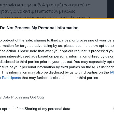
αιολογία για την επιβολή του μέτρου αυτού το
ήταν για να αντιμετωπιστούν μεγάλες
ματες αναπροσαρμογές των επαγγελματικών
ωμάτων που προκύπτουν από συμφωνημένες
Do Not Process My Personal Information
ες τιμαριθμικές αυξήσεις τους, λόγω της τότε
στιας και έξω από κάθε πρόβλεψη αύξηση του
to opt-out of the sale, sharing to third parties, or processing of your per
τη Τιμών Καταναλωτή που ανακοινώνεται από
formation for targeted advertising by us, please use the below opt-out s
ΛΣΤΑΤ.
r selection. Please note that after your opt-out request is processed y
τή Νοημοσύνη: το νέο
Οι προσλήψεις αλλάζουν: To
eing interest-based ads based on personal information utilized by us or
γικό σύστημα της
Jobfind.gr ως στρατηγικός
ική όμως διατύπωση της διάταξης φαίνεται εκ
disclosed to third parties prior to your opt-out. You may separately opt-
ησης
«σύμμαχος» για κάθε
ς όψεως να συμπεριλαμβάνει και τις
losure of your personal information by third parties on the IAB’s list of
επιχείρηση και εργαζόμενο
. This information may also be disclosed by us to third parties on the
IA
ωνίες αύξησης του μισθώματος σε ποσοστό ή
Participants
that may further disclose it to other third parties.
ε ποσό αύξησης εκφρασμένο σε ευρώ, με
λεσμα να δημιουργεί τεράστιες αδικίες σε
 ιδιαίτερα των καλόπιστων εκμισθωτών, οι
l Data Processing Opt Outs
ι δικαίως διαμαρτύρονται γιατί είχαν
ρήσει χαμηλά τα μισθώματά τους επί σειρά
o opt-out of the Sharing of my personal data.
 και τώρα «τιμωρούνται» για τη στάση τους