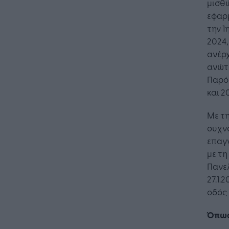
μισθώ
εφαρμ
την 1
2024
ανέρχ
ανώτα
Παρόμ
και 2
Με τ
συχν
επαγ
με τη
Πανε
27.1.
οδός 
Όπως