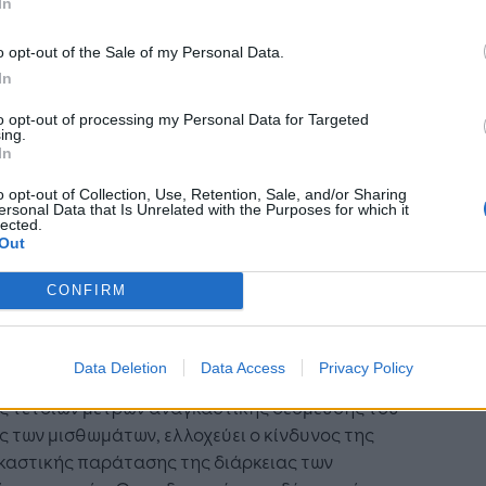
In
o opt-out of the Sale of my Personal Data.
ς η σημερινή αποκλιμάκωση του πληθωρισμού
In
ως δικαιολογεί τη συνέχιση του μέτρου αυτού.
to opt-out of processing my Personal Data for Targeted
ing.
θμιση αυτή είναι μια απαράδεκτη παρέμβαση
In
κοινωνικού χαρακτήρα αφού στρέφεται εναντίον
ικρής και μεσαίας ιδιοκτησίας, καταργώντας
o opt-out of Collection, Use, Retention, Sale, and/or Sharing
ersonal Data that Is Unrelated with the Purposes for which it
 όρους υφισταμένων συμβάσεων και χωρίς
lected.
Out
α αντίβαρο υπέρ της, όπως η αναγκαία πλέον
ση της φορολογίας των μισθωμάτων, ενώ
CONFIRM
όχρονα αφήνει ανενόχλητη τη μεγάλη
τησία και το Δημόσιο.
Data Deletion
Data Access
Privacy Policy
όμη όμως πλέον επικίνδυνο είναι ότι στο χρονικό
ς τέτοιων μέτρων αναγκαστικής δέσμευσης του
 των μισθωμάτων, ελλοχεύει ο κίνδυνος της
καστικής παράτασης της διάρκειας των