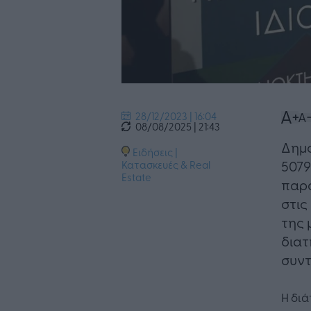
28/12/2023 | 16:04
08/08/2025 | 21:43
Δημο
Ειδήσεις
|
5079
Κατασκευές & Real
Estate
παρα
στις
της 
διατ
συντ
Η διά