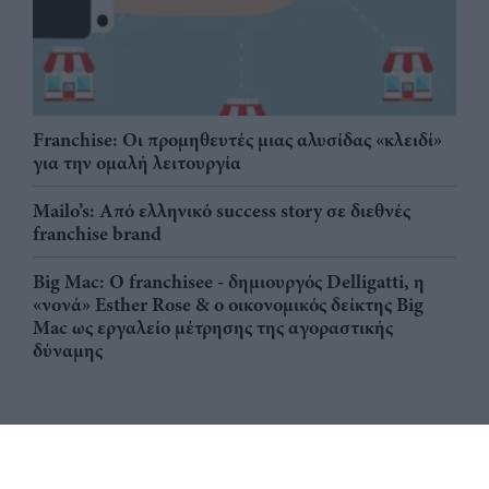
Franchise: Οι προμηθευτές μιας αλυσίδας «κλειδί»
για την ομαλή λειτουργία
Mailo’s: Από ελληνικό success story σε διεθνές
franchise brand
Big Mac: Ο franchisee - δημιουργός Delligatti, η
«νονά» Esther Rose & ο οικονομικός δείκτης Big
Mac ως εργαλείο μέτρησης της αγοραστικής
δύναμης