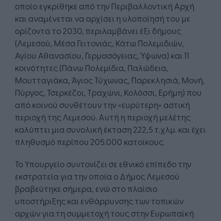
οποίο εγκρίθηκε από την Περιβαλλοντική Αρχή
και αναμένεται να αρχίσει η υλοποίησή του με
ορίζοντα το 2030, περιλαμβάνει έξι δήμους
(Λεμεσού, Μέσα Γειτονιάς, Κάτω Πολεμιδιών,
Αγίου Αθανασίου, Γερμασόγειας, Ύψωνα) και 11
κοινότητες (Πάνω Πολεμίδια, Παλώδεια,
Μουτταγιάκα, Άγιος Τύχωνας, Παρεκλησιά, Μονή,
Πύργος, Τσερκέζοι, Τραχώνι, Κολόσσι, Ερήμη) που
από κοινού συνθέτουν την «ευρύτερη» αστική
περιοχή της Λεμεσού. Αυτή η περιοχή μελέτης
καλύπτει μια συνολική έκταση 222,5 τ.χλμ. και έχει
πληθυσμό περίπου 205.000 κατοίκους.
Το Υπουργείο συντονίζει σε εθνικό επίπεδο την
εκστρατεία για την οποία ο Δήμος Λεμεσού
βραβεύτηκε σήμερα, ενώ στο πλαίσιο
υποστήριξης και ενθάρρυνσης των τοπικών
αρχών για τη συμμετοχή τους στην Ευρωπαϊκή