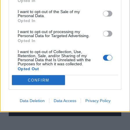
Opted In
I want to opt-out of the Sale of my
Personal Data.
Opted In
I want to opt-out of processing my
Personal Data for Targeted Advertising.
Opted In
I want to opt-out of Collection, Use,
Retention, Sale, and/or Sharing of my
Personal Data that Is Unrelated with the
Purposes for which it was collected.
Opted Out
nd.gr
TP Greece: Πώς διαμορφώνεται το
Η ομ
άθε
μέλλον του Insurance στην εποχή του AI
σου 
CONFIRM
Data Deletion
Data Access
Privacy Policy
Advertorial