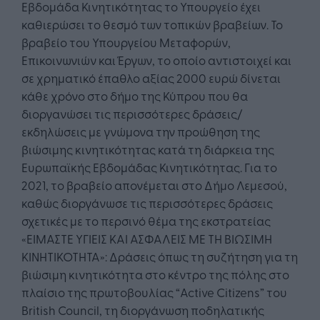
Εβδομάδα Κινητικότητας το Υπουργείο έχει
καθιερώσει το θεσμό των τοπικών βραβείων. Το
βραβείο του Υπουργείου Μεταφορών,
Επικοινωνιών και Έργων, το οποίο αντιστοιχεί και
σε χρηματικό έπαθλο αξίας 2000 ευρώ δίνεται
κάθε χρόνο στο δήμο της Κύπρου που θα
διοργανώσει τις περισσότερες δράσεις/
εκδηλώσεις με γνώμονα την προώθηση της
βιώσιμης κινητικότητας κατά τη διάρκεια της
Ευρωπαϊκής Εβδομάδας Κινητικότητας. Για το
2021, το βραβείο απονέμεται στο Δήμο Λεμεσού,
καθώς διοργάνωσε τις περισσότερες δράσεις
σχετικές με το περσινό θέμα της εκστρατείας
«ΕΙΜΑΣΤΕ ΥΓΙΕΙΣ ΚΑΙ ΑΣΦΑΛΕΙΣ ΜΕ ΤΗ ΒΙΩΣΙΜΗ
ΚΙΝΗΤΙΚΟΤΗΤΑ»: Δράσεις όπως τη συζήτηση για τη
βιώσιμη κινητικότητα στο κέντρο της πόλης στο
πλαίσιο της πρωτοβουλίας “Active Citizens” του
British Council, τη διοργάνωση ποδηλατικής