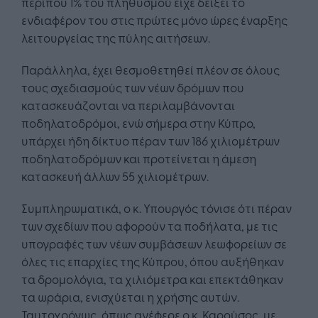
περίπου 1% του πληθυσμού είχε δείξει το
ενδιαφέρoν του στις πρώτες μόνο ώρες έναρξης
λειτουργείας της πύλης αιτήσεων.
Παράλληλα, έχει θεσμοθετηθεί πλέον σε όλους
τους σχεδιασμούς των νέων δρόμων που
κατασκευάζονται να περιλαμβάνονται
ποδηλατοδρόμοι, ενώ σήμερα στην Κύπρο,
υπάρχει ήδη δίκτυο πέραν των 186 χιλιομέτρων
ποδηλατοδρόμων και προτείνεται η άμεση
κατασκευή άλλων 55 χιλιομέτρων.
Συμπληρωματικά, ο κ. Υπουργός τόνισε ότι πέραν
των σχεδίων που αφορούν τα ποδήλατα, με τις
υπογραφές των νέων συμβάσεων λεωφορείων σε
όλες τις επαρχίες της Κύπρου, όπου αυξήθηκαν
τα δρομολόγια, τα χιλιόμετρα και επεκτάθηκαν
τα ωράρια, ενισχύεται η χρήσης αυτών.
Ταυτοχρόνως, όπως ανέφερε ο κ. Καρούσος, με