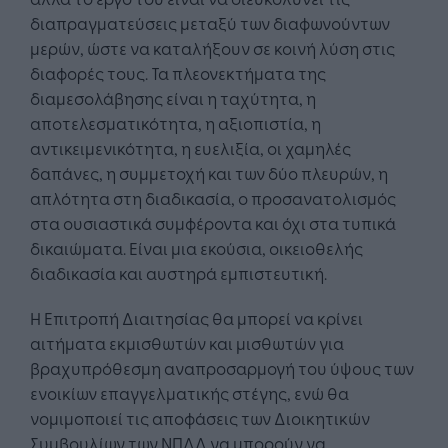
διαπραγματεύσεις μεταξύ των διαφωνούντων
μερών, ώστε να καταλήξουν σε κοινή λύση στις
διαφορές τους. Τα πλεονεκτήματα της
διαμεσολάβησης είναι η ταχύτητα, η
αποτελεσματικότητα, η αξιοπιστία, η
αντικειμενικότητα, η ευελιξία, οι χαμηλές
δαπάνες, η συμμετοχή και των δύο πλευρών, η
απλότητα στη διαδικασία, ο προσανατολισμός
στα ουσιαστικά συμφέροντα και όχι στα τυπικά
δικαιώματα. Είναι μια εκούσια, οικειοθελής
διαδικασία και αυστηρά εμπιστευτική.
Η Επιτροπή Διαιτησίας θα μπορεί να κρίνει
αιτήματα εκμισθωτών και μισθωτών για
βραχυπρόθεσμη αναπροσαρμογή του ύψους των
ενοικίων επαγγελματικής στέγης, ενώ θα
νομιμοποιεί τις αποφάσεις των Διοικητικών
Συμβουλίων των ΝΠΔΔ να μπορούν να