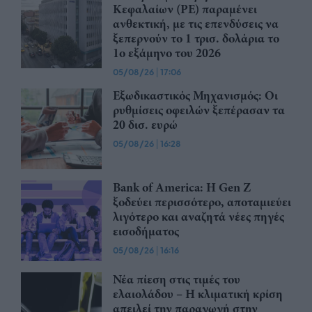
Κεφαλαίων (PE) παραμένει
ανθεκτική, με τις επενδύσεις να
ξεπερνούν το 1 τρισ. δολάρια το
1ο εξάμηνο του 2026
05/08/26
|
17:06
Εξωδικαστικός Μηχανισμός: Οι
ρυθμίσεις οφειλών ξεπέρασαν τα
20 δισ. ευρώ
05/08/26
|
16:28
Bank of America: Η Gen Z
ξoδεύει περισσότερο, αποταμιεύει
λιγότερο και αναζητά νέες πηγές
εισοδήματος
05/08/26
|
16:16
Νέα πίεση στις τιμές του
ελαιολάδου – Η κλιματική κρίση
απειλεί την παραγωγή στην