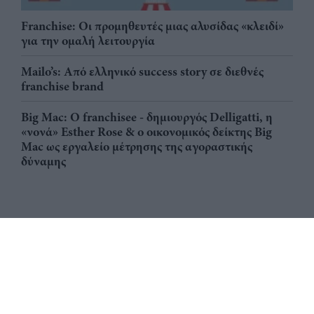
Franchise: Οι προμηθευτές μιας αλυσίδας «κλειδί»
για την ομαλή λειτουργία
Mailo’s: Από ελληνικό success story σε διεθνές
franchise brand
Big Mac: Ο franchisee - δημιουργός Delligatti, η
«νονά» Esther Rose & ο οικονομικός δείκτης Big
Mac ως εργαλείο μέτρησης της αγοραστικής
δύναμης