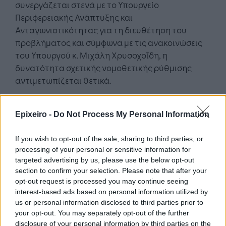
συνεργάζεται στενά με το Υπουργείο
Περιφερειακής Ανάπτυξης και
Ανταγωνιστικότητας για τη διευθέτηση του
προβλήματος και σύμφωνα με τις ανακοινώσεις
του Υπουργού κ. Μιχάλη Χρυσοχοΐδη, η
δυνατότητα σχετικής νομοθετικής ρύθμισης
αντιμετωπίζεται θετικά.
Epixeiro -
Do Not Process My Personal Information
If you wish to opt-out of the sale, sharing to third parties, or
processing of your personal or sensitive information for
Google News
Ακολουθήστε το
στο
targeted advertising by us, please use the below opt-out
και μάθετε πρώτοι όλα τα επιχειρηματικά νέα
section to confirm your selection. Please note that after your
opt-out request is processed you may continue seeing
interest-based ads based on personal information utilized by
us or personal information disclosed to third parties prior to
Δείτε όλες τις τελευταίες επιχειρηματικές
Ειδήσεις
από την Ελλάδα και τον κόσμο στο
your opt-out. You may separately opt-out of the further
disclosure of your personal information by third parties on the