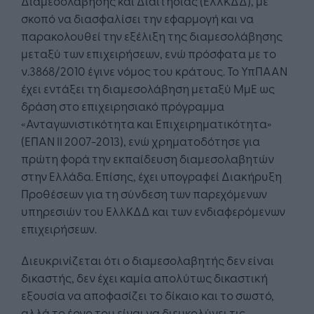
Διαμεσολάβησης και Διαιτησίας (ΕλλΚΔΔ), με
σκοπό να διασφαλίσει την εφαρμογή και να
παρακολουθεί την εξέλιξη της διαμεσολάβησης
μεταξύ των επιχειρήσεων, ενώ πρόσφατα με το
ν.3868/2010 έγινε νόμος του κράτους. Το ΥπΠΑΑΝ
έχει εντάξει τη διαμεσολάβηση μεταξύ ΜμΕ ως
δράση στο επιχειρησιακό πρόγραμμα
«Ανταγωνιστικότητα και Επιχειρηματικότητα»
(ΕΠΑΝ ΙΙ 2007-2013), ενώ χρηματοδότησε για
πρώτη φορά την εκπαίδευση διαμεσολαβητών
στην Ελλάδα. Επίσης, έχει υπογραφεί Διακήρυξη
Προθέσεων για τη σύνδεση των παρεχόμενων
υπηρεσιών του ΕλλΚΔΔ και των ενδιαφερόμενων
επιχειρήσεων.
Διευκρινίζεται ότι ο διαμεσολαβητής δεν είναι
δικαστής, δεν έχει καμία απολύτως δικαστική
εξουσία να αποφασίζει το δίκαιο και το σωστό,
αλλά το έργο του είναι να διευκολύνει τις