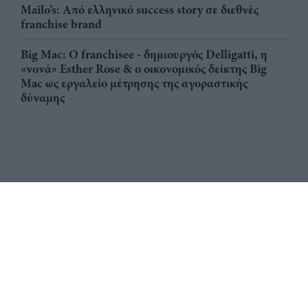
Mailo’s: Από ελληνικό success story σε διεθνές
franchise brand
Big Mac: Ο franchisee - δημιουργός Delligatti, η
«νονά» Esther Rose & ο οικονομικός δείκτης Big
Mac ως εργαλείο μέτρησης της αγοραστικής
δύναμης