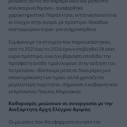
μειώσεις αυτές θα παραμείνουν και μέσα στο
καλοκαιρινό δίμηνο», αναφέρθηκε
χαρακτηριστικά. Παράλληλα, εντατικοποιούνται
οι έλεγχοι στην αγορά, με πρόστιμα «δεκάδων
εκατομμυρίων ευρώ» για αισχροκέρδεια.
Σύμφωνα με τα στοιχεία που παρουσιάστηκαν,
από το 2021 έως το 2026 έχουν επιβληθεί 28 εκατ.
ευρώ πρόστιμα, ενώ η κυβέρνηση αποδίδει την
πρόσφατη άνοδο τιμών κυρίως στην αύξηση του
πετρελαίου. «Βλέπουμε μέσα σε δέκα μέρες μια
αποκλιμάκωση των τιμών, αλλά χρειάζεται
μεγαλύτερη ταχύτητα», σημείωσε ο κυβερνητικός
εκπρόσωπος Παύλος Μαρινάκης.
Καθορισμός μειώσεων σε συνεργασία με την
Ανεξάρτητη Αρχή Ελέγχου Αγοράς
Οι μειώσεις που θα εφαρμοστούν από τον