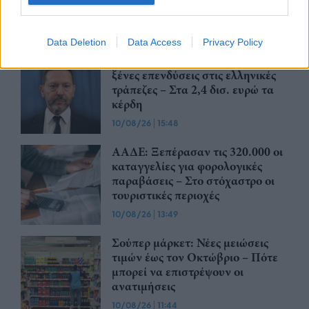
10/08/26
|
16:19
Data Deletion
Data Access
Privacy Policy
Στουρνάρας: «Θετική εξέλιξη» οι
ξένες επενδύσεις στις ελληνικές
τράπεζες – Στα 2,4 δισ. ευρώ τα
κέρδη
10/08/26
|
15:48
ΑΑΔΕ: Ξεπέρασαν τις 320.000 οι
καταγγελίες για φορολογικές
παραβάσεις – Στο στόχαστρο οι
τουριστικές περιοχές
10/08/26
|
13:49
Σούπερ μάρκετ: Νέες μειώσεις
τιμών έως τον Οκτώβριο – Πότε
μπορεί να επιστρέψουν οι
ανατιμήσεις
10/08/26
|
11:44