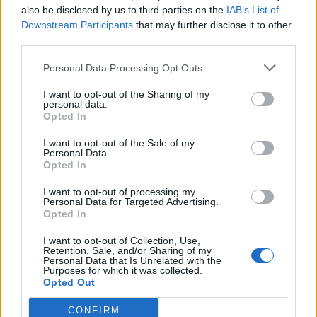
also be disclosed by us to third parties on the
IAB’s List of
Downstream Participants
that may further disclose it to other
third parties.
Personal Data Processing Opt Outs
nd.gr
TP Greece: Πώς διαμορφώνεται το
Η ομ
I want to opt-out of the Sharing of my
άθε
μέλλον του Insurance στην εποχή του AI
σου 
personal data.
Opted In
I want to opt-out of the Sale of my
Personal Data.
Opted In
Advertorial
I want to opt-out of processing my
Personal Data for Targeted Advertising.
Opted In
Περισσότερα από το
I want to opt-out of Collection, Use,
Retention, Sale, and/or Sharing of my
Personal Data that Is Unrelated with the
Purposes for which it was collected.
Opted Out
Ταμείο Ανάκαμψης: Στην τελική
ευθεία η Ελλάδα για τα 6,7 δισ.
CONFIRM
ευρώ – Η μάχη με τον χρόνο