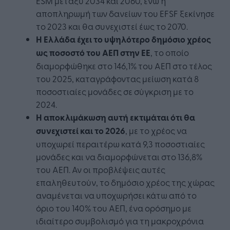
ESM μεταξύ 2034 και 2060, ενώ η
αποπληρωμή των δανείων του EFSF ξεκίνησε
το 2023 και θα συνεχιστεί έως το 2070.
Η Ελλάδα έχει το υψηλότερο δημόσιο χρέος
ως ποσοστό του ΑΕΠ στην ΕΕ
, το οποίο
διαμορφώθηκε στο 146,1% του ΑΕΠ στο τέλος
του 2025, καταγράφοντας μείωση κατά 8
ποσοστιαίες μονάδες σε σύγκριση με το
2024.
Η αποκλιμάκωση αυτή εκτιμάται ότι θα
συνεχιστεί και το 2026
, με το χρέος να
υποχωρεί περαιτέρω κατά 9,3 ποσοστιαίες
μονάδες και να διαμορφώνεται στο 136,8%
του ΑΕΠ. Αν οι προβλέψεις αυτές
επαληθευτούν, το δημόσιο χρέος της χώρας
αναμένεται να υποχωρήσει κάτω από το
όριο του 140% του ΑΕΠ, ένα ορόσημο με
ιδιαίτερο συμβολισμό για τη μακροχρόνια