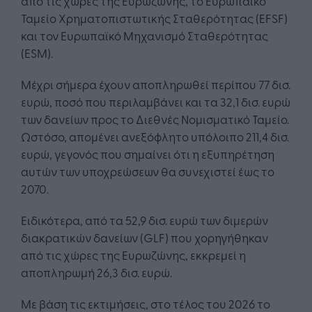
από τις χώρες της Ευρωζώνης, το Ευρωπαϊκό
Ταμείο Χρηματοπιστωτικής Σταθερότητας (EFSF)
και τον Ευρωπαϊκό Μηχανισμό Σταθερότητας
(ESM).
Μέχρι σήμερα έχουν αποπληρωθεί περίπου 77 δισ.
ευρώ, ποσό που περιλαμβάνει και τα 32,1 δισ. ευρώ
των δανείων προς το Διεθνές Νομισματικό Ταμείο.
Ωστόσο, απομένει ανεξόφλητο υπόλοιπο 211,4 δισ.
ευρώ, γεγονός που σημαίνει ότι η εξυπηρέτηση
αυτών των υποχρεώσεων θα συνεχιστεί έως το
2070.
Ειδικότερα, από τα 52,9 δισ. ευρώ των διμερών
διακρατικών δανείων (GLF) που χορηγήθηκαν
από τις χώρες της Ευρωζώνης, εκκρεμεί η
αποπληρωμή 26,3 δισ. ευρώ.
Με βάση τις εκτιμήσεις, στο τέλος του 2026 το