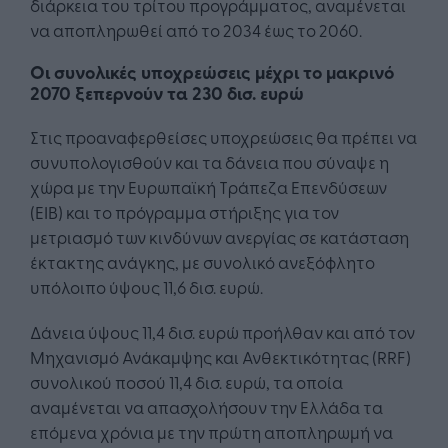
διάρκεια του τρίτου προγράμματος, αναμένεται
να αποπληρωθεί από το 2034 έως το 2060.
Οι συνολικές υποχρεώσεις μέχρι το μακρινό
2070 ξεπερνούν τα 230 δισ. ευρώ
Στις προαναφερθείσες υποχρεώσεις θα πρέπει να
συνυπολογισθούν και τα δάνεια που σύναψε η
χώρα με την Ευρωπαϊκή Τράπεζα Επενδύσεων
(EIB) και το πρόγραμμα στήριξης για τον
μετριασμό των κινδύνων ανεργίας σε κατάσταση
έκτακτης ανάγκης, με συνολικό ανεξόφλητο
υπόλοιπο ύψους 11,6 δισ. ευρώ.
Δάνεια ύψους 11,4 δισ. ευρώ προήλθαν και από τον
Μηχανισμό Ανάκαμψης και Ανθεκτικότητας (RRF)
συνολικού ποσού 11,4 δισ. ευρώ, τα οποία
αναμένεται να απασχολήσουν την Ελλάδα τα
επόμενα χρόνια με την πρώτη αποπληρωμή να