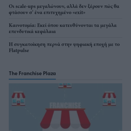
Οι scale-ups μεγαλώνουν, αλλά δεν ξέρουν πώς θα
φτάσουν σ' ένα επιτυχημένο «exit»
Καινοτομία: Εκεί όπου κατευθύνονται τα μεγάλα
επενδυτικά κεφάλαια
Η συγκατοίκηση περνά στην ψηφιακή εποχή με το
Flatpulse
The Franchise Plaza