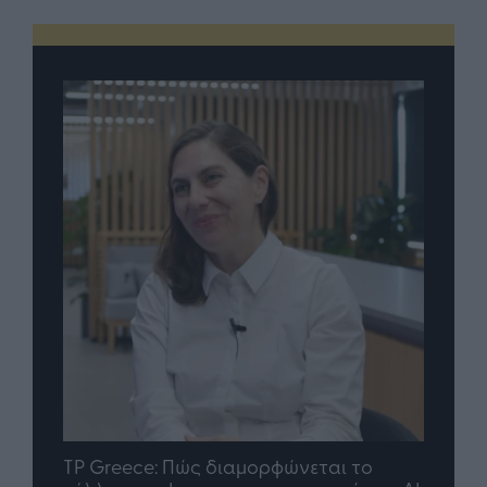
nd.gr
TP Greece: Πώς διαμορφώνεται το
Η ομ