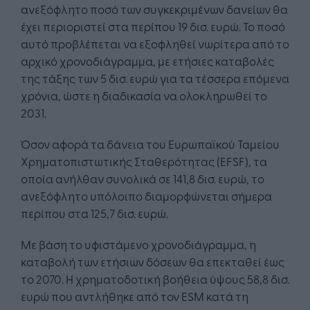
ανεξόφλητο ποσό των συγκεκριμένων δανείων θα
έχει περιοριστεί στα περίπου 19 δισ. ευρώ. Το ποσό
αυτό προβλέπεται να εξοφληθεί νωρίτερα από το
αρχικό χρονοδιάγραμμα, με ετήσιες καταβολές
της τάξης των 5 δισ. ευρώ για τα τέσσερα επόμενα
χρόνια, ώστε η διαδικασία να ολοκληρωθεί το
2031.
Όσον αφορά τα δάνεια του Ευρωπαϊκού Ταμείου
Χρηματοπιστωτικής Σταθερότητας (EFSF), τα
οποία ανήλθαν συνολικά σε 141,8 δισ. ευρώ, το
ανεξόφλητο υπόλοιπο διαμορφώνεται σήμερα
περίπου στα 125,7 δισ. ευρώ.
Με βάση το υφιστάμενο χρονοδιάγραμμα, η
καταβολή των ετήσιων δόσεων θα επεκταθεί έως
το 2070. H χρηματοδοτική βοήθεια ύψους 58,8 δισ.
ευρώ που αντλήθηκε από τον ESM κατά τη