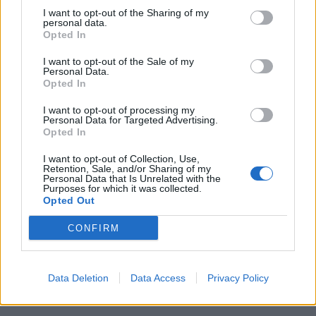
I want to opt-out of the Sharing of my
personal data.
Opted In
Google News
Ακολουθήστε το
στο
I want to opt-out of the Sale of my
και μάθετε πρώτοι όλα τα επιχειρηματικά νέα
Personal Data.
Opted In
I want to opt-out of processing my
Personal Data for Targeted Advertising.
Δείτε όλες τις τελευταίες επιχειρηματικές
Opted In
Ειδήσεις
από την Ελλάδα και τον κόσμο στο
I want to opt-out of Collection, Use,
Retention, Sale, and/or Sharing of my
Personal Data that Is Unrelated with the
Purposes for which it was collected.
Opted Out
CONFIRM
Σχολιάστε
... σχόλια
| Κάνε click για να σχολιάσεις
Data Deletion
Data Access
Privacy Policy