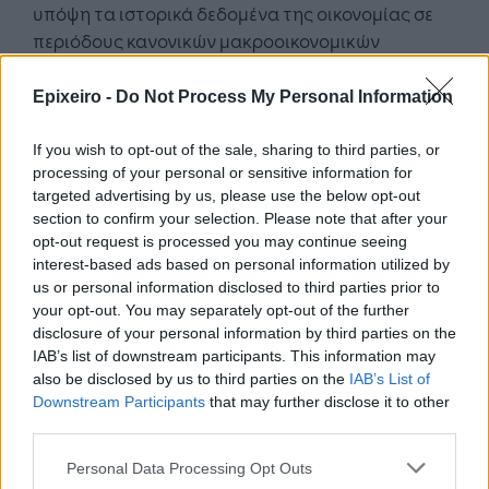
υπόψη τα ιστορικά δεδομένα της οικονομίας σε
περιόδους κανονικών μακροοικονομικών
συνθηκών.
Epixeiro -
Do Not Process My Personal Information
Αξίζει να σημειωθεί, επίσης, ότι όποιες εκτιμήσεις
γίνονται σχετικά με το μέγεθος των πρωτογενών
If you wish to opt-out of the sale, sharing to third parties, or
πλεονασμάτων που απαιτούνται για την
processing of your personal or sensitive information for
αποπληρωμή αυτού του χρέους, δεν πρέπει να
targeted advertising by us, please use the below opt-out
section to confirm your selection. Please note that after your
καθορίζονται βάσει απλών αριθμητικών
opt-out request is processed you may continue seeing
ασκήσεων, καθώς είναι ευαίσθητοι σε υποθέσεις
interest-based ads based on personal information utilized by
σχετικά με τα μελλοντικά επίπεδα των επιτοκίων,
us or personal information disclosed to third parties prior to
τους ρυθμούς οικονομικής μεγέθυνσης, τα
your opt-out. You may separately opt-out of the further
φορολογικά έσοδα και ιδιαίτερα, σχετικά με την
disclosure of your personal information by third parties on the
IAB’s list of downstream participants. This information may
εξέλιξη του νέου δημοσίου χρέους που
also be disclosed by us to third parties on the
IAB’s List of
αγοράζεται από ιδιώτες επενδυτές στις διεθνείς
Downstream Participants
that may further disclose it to other
αγορές στα τρέχοντα επιτόκια.
third parties.
Personal Data Processing Opt Outs