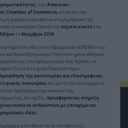
ειρηματικότητας
, του
American
-
nic
Chamber
of
Commerce,
αλλά και την
ιμη χορηγία κορυφαίων επιχειρήσεων της
ικής οικονομίας ξεκινά τον
πέμπτο
κύκλο
του
Αθήνα
το
Νοέμβριο 2018
.
ργαστήριο Επενδυτικών Εφαρμογών (ΕΠΕΦΑ) του
ού και Καποδιστριακού Πανεπιστημίου Αθηνών,
ωρίζοντας τον κρίσιμο ρόλο που πρέπει να
αματίζει το Ελληνικό Πανεπιστήμιο
προώθηση της καινοτομίας και εξωστρέφειας
ελληνικής οικονομίας
και μετά την επιτυχημένη
ία των προηγούμενων κύκλων του
άμματος, συνεχίζει,
προσφέροντας στήριξη
τεχνογνωσία σε ανθρώπους με υποσχόμενες
ιρηματικές ιδέες.
ρόγραμμα απευθύνεται σε απόφοιτους