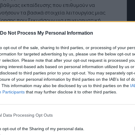
οβάθμιας εκπαίδευσης που επιθυμούν να
οήσουν τα βασικά στοιχεία λειτουργίας μιας
ίρησης πριν ξεκινήσουν μια επιχειρηματική
τηριότητα.
Do Not Process My Personal Information
νητικοί επιχειρηματίες θα
Η Τεχνητή Νοημοσύνη: το νέο
κολουθήσουν
100 εκπαιδευτικές
to opt-out of the sale, sharing to third parties, or processing of your per
λειτουργικό σύστημα της
formation for targeted advertising by us, please use the below opt-out s
ς
στοχευμένης θεωρητικής και πρακτικής
επιχείρησης
r selection. Please note that after your opt-out request is processed y
ρτισης από κορυφαίους ακαδημαϊκούς και
eing interest-based ads based on personal information utilized by us or
ρα στελέχη της αγοράς με ένα συμβολικό
disclosed to third parties prior to your opt-out. You may separately opt-
ς εγγραφής ύψους 250 €. Το καλύτερο
losure of your personal information by third parties on the IAB’s list of
. This information may also be disclosed by us to third parties on the
IA
ιρηματικό πλάνο, αξιολογείται από
Participants
that may further disclose it to other third parties.
ημονική επιτροπή και βραβεύεται με
χρηματικό
λο 3.000 ευρώ
.
κές ενότητες
του εξατομικευμένου
l Data Processing Opt Outs
ιδευτικού προγράμματος για τους
o opt-out of the Sharing of my personal data.
όμενους επιχειρηματίες είναι οικονομικά,