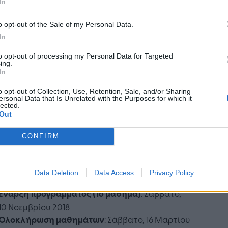
In
τοδότηση, επενδύσεις, μάρκετινγκ, πωλήσεις,
μη πολιτική, επιχειρηματική στρατηγική,
o opt-out of the Sale of my Personal Data.
ά και φοροτεχνικά θέματα της επιχείρησης
In
ς και τα υφιστάμενα χρηματοδοτικά
ράμματα νεοφυών επιχειρήσεων καθώς και η
to opt-out of processing my Personal Data for Targeted
ing.
ηση Επιχειρηματικού Σχεδίου.
In
o opt-out of Collection, Use, Retention, Sale, and/or Sharing
ερισσότερες πληροφορίες οι ενδιαφερόμενοι
ersonal Data that Is Unrelated with the Purposes for which it
ούν να απευθύνονται στην ιστοσελίδα του
lected.
Out
ράμματος:
http://epefa.econ.uoa.gr
, να
τέλλουν μήνυμα στην ηλεκτρονική
CONFIRM
υνση kmakri@econ.uoa.gr, ή να τηλεφωνούν στο
68 9460-9462.
Data Deletion
Data Access
Privacy Policy
Αιτήσεις
: Έως Πέμπτη, 25 Οκτωβρίου 2018
Έναρξη προγράμματος (1ο μάθημα)
: Σάββατο,
10 Νοεμβρίου 2018
Ολοκλήρωση μαθημάτων
: Σάββατο, 16 Μαρτίου