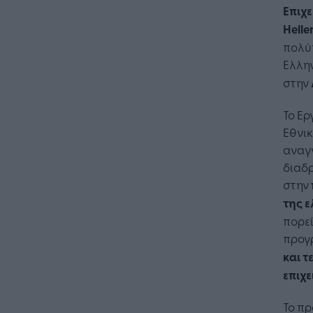
Επιχ
Helle
πολύτ
Ελλην
στην
Το Ε
Εθνικ
αναγν
διαδρ
στην
της 
πορε
προγρ
και 
επιχε
Το π