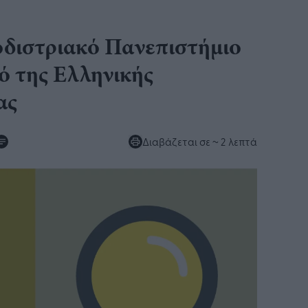
οδιστριακό Πανεπιστήμιο
 της Ελληνικής
ας
Διαβάζεται σε
~ 2 λεπτά