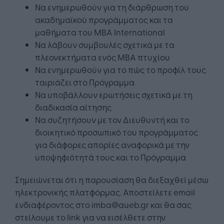
Να ενημερωθούν για τη διάρθρωση του
ακαδημαϊκού προγράμματος και τα
μαθήματα του MBA International
Να λάβουν συμβουλές σχετικά με τα
πλεονεκτήματα ενός MBA πτυχίου
Να ενημερωθούν για το πώς το προφίλ τους
ταιριάζει στο Πρόγραμμα
Να υποβάλλουν ερωτήσεις σχετικά με τη
διαδικασία αίτησης
Να συζητήσουν με τον Διευθυντή και το
διοικητικό προσωπικό του προγράμματος
για διάφορες απορίες αναφορικά με την
υποψηφιότητά τους και το Πρόγραμμα
Σημειώνεται ότι η παρουσίαση θα διεξαχθεί μέσω
ηλεκτρονικής πλατφόρμας. Αποστείλετε email
ενδιαφέροντος στο imba@aueb.gr και θα σας
στείλουμε το link για να εισέλθετε στην