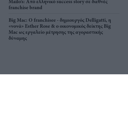
Mailo’s: Από ελληνικό success story σε διεθνές
franchise brand
Big Mac: Ο franchisee - δημιουργός Delligatti, η
«νονά» Esther Rose & ο οικονομικός δείκτης Big
Mac ως εργαλείο μέτρησης της αγοραστικής
δύναμης