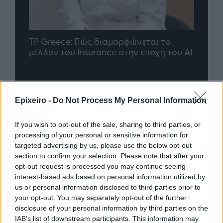
ται το
Η ομάδα σου μεγαλώνει. Tο γραφείο
ποχή του AI
σου ακολουθεί;
Advertorial
Epixeiro -
Do Not Process My Personal Information
If you wish to opt-out of the sale, sharing to third parties, or
processing of your personal or sensitive information for
targeted advertising by us, please use the below opt-out
Περισσότερα από το
section to confirm your selection. Please note that after your
opt-out request is processed you may continue seeing
interest-based ads based on personal information utilized by
Bank of America: Η Gen Z
us or personal information disclosed to third parties prior to
ξoδεύει περισσότερο, αποταμιεύει
your opt-out. You may separately opt-out of the further
λιγότερο και αναζητά νέες πηγές
disclosure of your personal information by third parties on the
εισοδήματος
IAB’s list of downstream participants. This information may