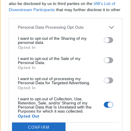
05/08/26
|
16:16
also be disclosed by us to third parties on the
IAB’s List of
Downstream Participants
that may further disclose it to other
Η BIOKOSMOS ανακαίνισε και
third parties.
παρέδωσε στην τοπική κοινωνία
το γήπεδο μπάσκετ στον
Personal Data Processing Opt Outs
Πλάτανο Ναυπακτίας
I want to opt-out of the Sharing of my
05/08/26
|
14:50
personal data.
Opted In
Έρχεται στην Αθήνα η Ιατρική
I want to opt-out of the Sale of my
Σχολή του βρετανικού Keele -
Personal Data.
Έναρξη λειτουργίας τον
Opted In
Οκτώβριο 2026
I want to opt-out of processing my
04/08/26
|
17:01
Personal Data for Targeted Advertising.
Opted In
Ολοκληρώθηκε το «Youth’s
Financial Literacy» της Πειραιώς
I want to opt-out of Collection, Use,
Retention, Sale, and/or Sharing of my
σε συνεργασία με το The Tipping
Personal Data that Is Unrelated with the
Point - Συμμετείχαν 2.589
Purposes for which it was collected.
Opted Out
μαθητές ανά την Ελλάδα
04/08/26
|
14:48
CONFIRM