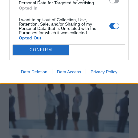
Personal Data for Targeted Advertising.
Opted In
12 εκατ. ευρώ από το ΕΣΠΑ για
δράσεις διδακτικής εμπειρίας στα
I want to opt-out of Collection, Use,
ΑΕΙ για κατόχους διδακτορικού,
Retention, Sale, and/or Sharing of my
Personal Data that Is Unrelated with the
ανακοίνωσε ο Ν. Παπαθανάσης
Purposes for which it was collected.
Opted Out
30/07/26
|
14:59
CONFIRM
Business Know-how
Data Deletion
Data Access
Privacy Policy