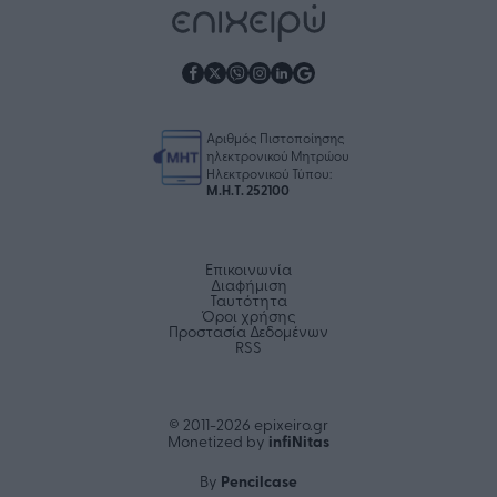
Αριθμός Πιστοποίησης
ηλεκτρονικού Μητρώου
Ηλεκτρονικού Τύπου:
Μ.Η.Τ. 252100
Επικοινωνία
Διαφήμιση
Ταυτότητα
Όροι χρήσης
Προστασία Δεδομένων
RSS
© 2011-2026 epixeiro.gr
infiΝitas
Monetized by
Pencilcase
By