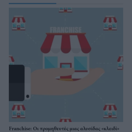
Franchise: Οι προμηθευτές μιας αλυσίδας «κλειδί»