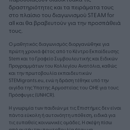
δραστηριότητες και τα πειράματα τους
στο πλαίσιο του διαγωνισμού STEAM for
all και θα βραβευτούν για την προσπάθειά
τους.
Ο μαθητικός διαγωνισμός διοργανώθηκε για
πρώτη χρονιά φέτος από το Κέντρο Εκπαίδευσης
Stem και το Γραφείο Συμβουλευτικής και Ειδικών
Προγραμμάτων του Κολλεγίου Ανατόλια, καθώς
και την πρωτοβουλία εκπαιδευτικών
STEMigrants.eu, ενώ η δράση τέθηκε υπό την
αιγίδα της Ύπατης Αρμοστείας του ΟΗΕ για τους
Πρόσφυγες (UNHCR).
Η γνωριμία των παιδιών με τις Επιστήμες δεν είναι
πάντα εύκολη ή αυτονόητη υπόθεση, ειδικά για
τις ευπαθείς κοινωνικές ομάδες. Η σκέψη πίσω
από αυτήν την πρωτοβουλία ήταν να