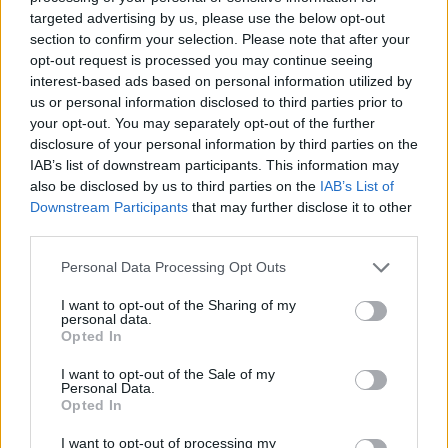
μαθητές ανά την Ελλάδα
targeted advertising by us, please use the below opt-out
04/08/26
|
14:48
section to confirm your selection. Please note that after your
Ίδρυμα Ωνάση: 112 νέοι
opt-out request is processed you may continue seeing
υπότροφοι θα φοιτήσουν το 2026-
interest-based ads based on personal information utilized by
27 στα μεγαλύτερα πανεπιστήμια
us or personal information disclosed to third parties prior to
παγκοσμίως για μεταπτυχιακές &
your opt-out. You may separately opt-out of the further
διδακτορικές σπουδές
disclosure of your personal information by third parties on the
IAB’s list of downstream participants. This information may
03/08/26
|
16:59
also be disclosed by us to third parties on the
IAB’s List of
Όμιλος Attica και Ίδρυμα
Downstream Participants
that may further disclose it to other
Νεολαίας & Δια Βίου Μάθησης
third parties.
ενώνουν δυνάμεις – Έκπτωση
20% στα ακτοπλοϊκά μέσω της
Personal Data Processing Opt Outs
Ευρωπαϊκής Κάρτας Νέων
I want to opt-out of the Sharing of my
03/08/26
|
13:47
personal data.
Opted In
Φοιτητικό στεγαστικό επίδομα:
Λήγει σήμερα, Παρασκευή 31
I want to opt-out of the Sale of my
Personal Data.
Ιουλίου η προθεσμία υποβολής
Opted In
αιτήσεων
31/07/26
|
17:17
I want to opt-out of processing my