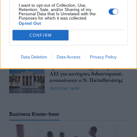
Ευρωπαϊκής Κάρτας Νέων
I want to opt-out of Collection, Use,
Retention, Sale, and/or Sharing of my
03/08/26
|
13:47
Personal Data that Is Unrelated with the
Purposes for which it was collected.
Φοιτητικό στεγαστικό επίδομα:
Opted Out
Λήγει σήμερα, Παρασκευή 31
Ιουλίου η προθεσμία υποβολής
CONFIRM
αιτήσεων
31/07/26
|
17:17
Data Deletion
Data Access
Privacy Policy
12 εκατ. ευρώ από το ΕΣΠΑ για
δράσεις διδακτικής εμπειρίας στα
ΑΕΙ για κατόχους διδακτορικού,
ανακοίνωσε ο Ν. Παπαθανάσης
30/07/26
|
14:59
Business Know-how