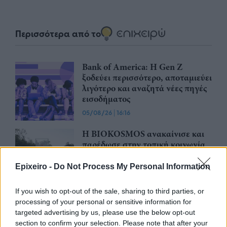
Περισσότερα από το
Bank of America: Η Gen Z
ξoδεύει περισσότερο, αποταμιεύει
λιγότερο και αναζητά νέες πηγές
εισοδήματος
05/08/26
|
16:16
Η BIOKOSMOS ανακαίνισε και
παρέδωσε στην τοπική κοινωνία
το γήπεδο μπάσκετ στον
Πλάτανο Ναυπακτίας
Epixeiro -
Do Not Process My Personal Information
05/08/26
|
14:50
If you wish to opt-out of the sale, sharing to third parties, or
Έρχεται στην Αθήνα η Ιατρική
processing of your personal or sensitive information for
Σχολή του βρετανικού Keele -
targeted advertising by us, please use the below opt-out
Έναρξη λειτουργίας τον
section to confirm your selection. Please note that after your