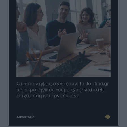
Οι προσλήψεις αλλάζουν: To Jobfind.gr
TP G
σης
ως στρατηγικός «σύμμαχος» για κάθε
μέλλ
επιχείρηση και εργαζόμενο
Advertorial