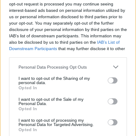
Οκτώβριο 2026
opt-out request is processed you may continue seeing
interest-based ads based on personal information utilized by
04/08/26
|
17:01
us or personal information disclosed to third parties prior to
your opt-out. You may separately opt-out of the further
Ολοκληρώθηκε το «Youth’s
disclosure of your personal information by third parties on the
Financial Literacy» της Πειραιώς
IAB’s list of downstream participants. This information may
σε συνεργασία με το The Tipping
also be disclosed by us to third parties on the
IAB’s List of
Point - Συμμετείχαν 2.589
Downstream Participants
that may further disclose it to other
μαθητές ανά την Ελλάδα
third parties.
04/08/26
|
14:48
Personal Data Processing Opt Outs
Ίδρυμα Ωνάση: 112 νέοι
υπότροφοι θα φοιτήσουν το 2026-
I want to opt-out of the Sharing of my
27 στα μεγαλύτερα πανεπιστήμια
personal data.
παγκοσμίως για μεταπτυχιακές &
Opted In
διδακτορικές σπουδές
I want to opt-out of the Sale of my
03/08/26
|
16:59
Personal Data.
Opted In
Όμιλος Attica και Ίδρυμα
Νεολαίας & Δια Βίου Μάθησης
I want to opt-out of processing my
ενώνουν δυνάμεις – Έκπτωση
Personal Data for Targeted Advertising.
Opted In
20% στα ακτοπλοϊκά μέσω της