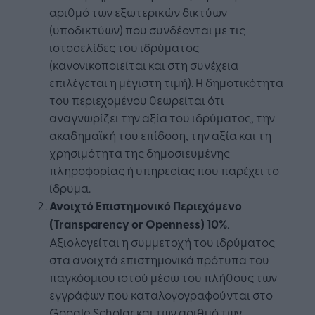
αριθμό των εξωτερικών δικτύων
(υποδικτύων) που συνδέονται με τις
ιστοσελίδες του ιδρύματος
(κανονικοποιείται και στη συνέχεια
επιλέγεται η μέγιστη τιμή). Η δημοτικότητα
του περιεχομένου θεωρείται ότι
αναγνωρίζει την αξία του ιδρύματος, την
ακαδημαϊκή του επίδοση, την αξία και τη
χρησιμότητα της δημοσιευμένης
πληροφορίας ή υπηρεσίας που παρέχει το
ίδρυμα.
Ανοιχτό Επιστημονικό Περιεχόμενο
(
Transparency
or
Openness
) 10%
.
Αξιολογείται η συμμετοχή του ιδρύματος
στα ανοιχτά επιστημονικά πρότυπα του
παγκόσμιου ιστού μέσω του πλήθους των
εγγράφων που καταλογογραφούνται στο
Google Scholar και των αριθμό των