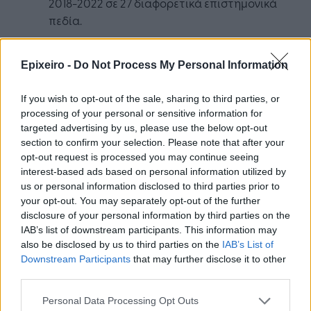
2018-2022 σε 27 διαφορετικά επιστημονικά
πεδία.
Ο Πρύτανης του ΕΚΠΑ Θάνος Δημόπουλος
Epixeiro -
Do Not Process My Personal Information
αναφέρει ότι τα συγχαρητήρια και ο έπαινος
ανήκουν δικαιωματικά στο ερευνητικό δυναμικό
If you wish to opt-out of the sale, sharing to third parties, or
του Ιδρύματος, το οποίο παράγει υψηλής
processing of your personal or sensitive information for
ποιότητας και σημαντικής επιδραστικότητας
targeted advertising by us, please use the below opt-out
ερευνητικό έργο αλλά και στα μέλη του
section to confirm your selection. Please note that after your
διοικητικού προσωπικού που εργάζονται άοκνα
opt-out request is processed you may continue seeing
για την ανάδειξη και προβολή του παγκοσμίως.
interest-based ads based on personal information utilized by
us or personal information disclosed to third parties prior to
your opt-out. You may separately opt-out of the further
disclosure of your personal information by third parties on the
IAB’s list of downstream participants. This information may
also be disclosed by us to third parties on the
IAB’s List of
Downstream Participants
that may further disclose it to other
third parties.
Google News
Ακολουθήστε το
στο
και μάθετε πρώτοι όλα τα επιχειρηματικά νέα
Personal Data Processing Opt Outs