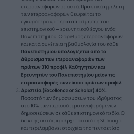
ετεροαναφορών σε αυτά. Πρακτικά η μελέτη
των ετεροαναφορών θεωρείται το
εγκυρότερο κριτήριο αποτίμησης του
επιστημονικού – ερευνητικού έργου ενός
Πανεπιστημίου. Ο αριθμός ετεροαναφορών
και κατά συνέπεια η βαθμολογία του κάθε
Πανεπιστημίου υπολογίζεται από το
άθροισμα των ετεροαναφορών των
πρώτων 310 προφίλ Καθηγητών και
Ερευνητών του Πανεπιστημίου μείον τις
ετεροαναφορές των είκοσι πρώτων προφίλ
.
Αριστεία (Excellence
or
Scholar
) 40%.
Ποσοστό των δημοσιεύσεων του ιδρύματος
στο 10% των περισσότερο αναφερόμενων
δημοσιεύσεων σε κάθε επιστημονικό πεδίο. Ο
δείκτης αυτός προέρχεται από τη SCImago
και περιλαμβάνει στοιχεία της πενταετίας