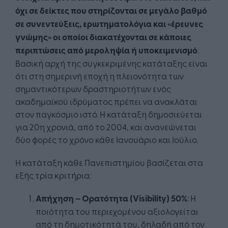
όχι σε δείκτες που στηρίζονται σε μεγάλο βαθμό
σε συνεντεύξεις, ερωτηματολόγια και «έρευνες
γνώμης» οι οποίοι διακατέχονται σε κάποιες
περιπτώσεις από μεροληψία ή υποκειμενισμό
.
Βασική αρχή της συγκεκριμένης κατάταξης είναι
ότι στη σημερινή εποχή η πλειονότητα των
σημαντικότερων δραστηριοτήτων ενός
ακαδημαϊκού ιδρύματος πρέπει να ανακλάται
στον παγκόσμιο ιστό. Η κατάταξη δημοσιεύεται
για 20η χρονιά, από το 2004, και ανανεώνεται
δύο φορές το χρόνο κάθε Ιανουάριο και Ιούλιο.
Η κατάταξη κάθε Πανεπιστημίου βασίζεται στα
εξής τρία κριτήρια:
Απήχηση – Ορατότητα (
Visibility
) 50%
: Η
ποιότητα του περιεχομένου αξιολογείται
από τη δημοτικότητά του, δηλαδή από τον