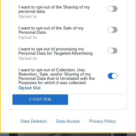
I want to opt-out of the Sharing of my
personal data.
Δείτε όλες τις τελευταίες επιχειρηματικές
Opted In
Ειδήσεις
από την Ελλάδα και τον κόσμο στο
I want to opt-out of the Sale of my
Personal Data.
Opted In
I want to opt-out of processing my
Personal Data for Targeted Advertising.
Opted In
Σχολιάστε
I want to opt-out of Collection, Use,
Retention, Sale, and/or Sharing of my
... σχόλια
| Κάνε click για να σχολιάσεις
Personal Data that Is Unrelated with the
Purposes for which it was collected.
Opted Out
CONFIRM
Data Deletion
Data Access
Privacy Policy