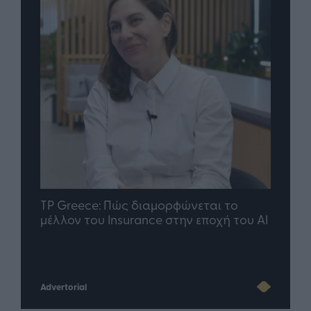
nd.gr
TP Greece: Πώς διαμορφώνεται το
Η ομ
άθε
μέλλον του Insurance στην εποχή του AI
σου 
Advertorial