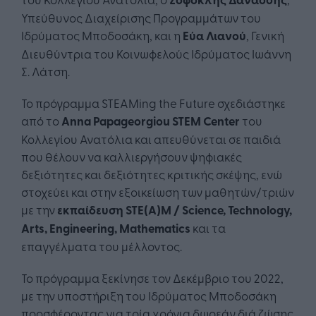
Υπεύθυνος Διαχείρισης Προγραμμάτων του
Ιδρύματος Μποδοσάκη, και η
Εύα Λιανού
, Γενική
Διευθύντρια του Κοινωφελούς Ιδρύματος Ιωάννη
Σ. Λάτση.
Το πρόγραμμα STEAMing the Future σχεδιάστηκε
από το
Anna Papageorgiou STEM Center
του
Κολλεγίου Ανατόλια και απευθύνεται σε παιδιά
που θέλουν να καλλιεργήσουν ψηφιακές
δεξιότητες και δεξιότητες κριτικής σκέψης, ενώ
στοχεύει και στην εξοικείωση των μαθητών/τριών
με την
εκπαίδευση STE(Α)M / Science, Technology,
Arts, Engineering, Mathematics
και τα
επαγγέλματα του μέλλοντος.
Το πρόγραμμα ξεκίνησε τον Δεκέμβριο του 2022,
με την υποστήριξη του Ιδρύματος Μποδοσάκη
προσφέροντας για τρία χρόνια δωρεάν διά ζώσης