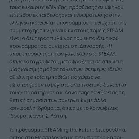
τους ευκαιρίες εξέλιξης, πρόσβασης σε υψηλού
επιπέδου εκπαίδευσης και ενσωμάτωσης στην
ελληνική κοινωνία
» υπογράμμισε. Η ενίσχυση της
συμμετοχής των γυναικών στους τομείς STEAM
είναι ο δεύτερος πυλώνας του εκπαιδευτικού
προγράμματος, συνέχισε ο κ. Δανασσής. «
Η
υποεκπροσώπηση των γυναικών στο STEAM,
όπως καταγράφεται, μεταφράζεται σε απώλεια
μίας κρίσιμης μάζας ταλέντων, σκέψεων, ιδεών,
αξιών, η οποία εμποδίζει τις χώρες να
αξιοποιήσουν το μέγιστο αναπτυξιακό δυναμικό
τους
» παρατήρησε ο κ. Δανασσής τονίζοντας τη
θετική σημασία των συνεργειών με άλλα
κοινωφελή ιδρύματα, όπως με το Κοινωφελές
Ίδρυμα Ιωάννη Σ. Λάτση.
Το πρόγραμμα STEAMing the Future διευρύνθηκε
φέτος στη Θεσσαλονίκη με την υποστήριξη του