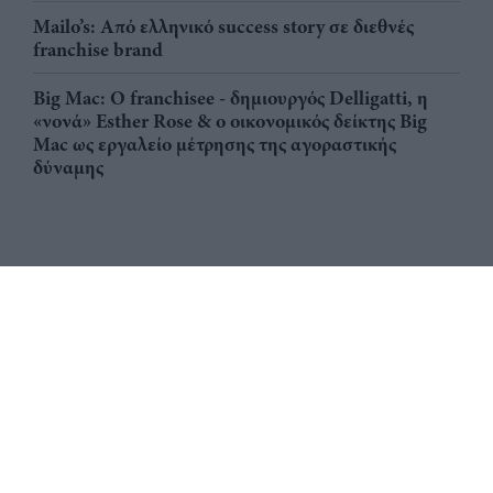
Mailo’s: Από ελληνικό success story σε διεθνές
franchise brand
Big Mac: Ο franchisee - δημιουργός Delligatti, η
«νονά» Esther Rose & ο οικονομικός δείκτης Big
Mac ως εργαλείο μέτρησης της αγοραστικής
δύναμης