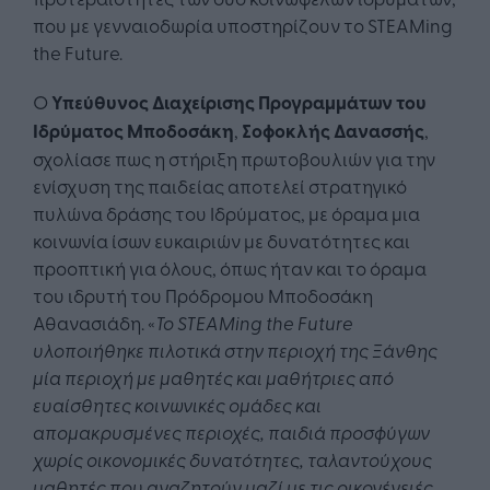
που με γενναιοδωρία υποστηρίζουν το STEAMing
the Future.
Ο
Υπεύθυνος Διαχείρισης Προγραμμάτων του
Iδρύματος Μποδοσάκη
,
Σοφοκλής Δανασσής
,
σχολίασε πως η στήριξη πρωτοβουλιών για την
ενίσχυση της παιδείας αποτελεί στρατηγικό
πυλώνα δράσης του Ιδρύματος, με όραμα μια
κοινωνία ίσων ευκαιριών με δυνατότητες και
προοπτική για όλους, όπως ήταν και το όραμα
του ιδρυτή του Πρόδρομου Μποδοσάκη
Αθανασιάδη. «
Το STEAMing the Future
υλοποιήθηκε πιλοτικά στην περιοχή της Ξάνθης
μία περιοχή με μαθητές
και μαθήτριες από
ευαίσθητες κοινωνικές ομάδες και
απομακρυσμένες περιοχές, παιδιά προσφύγων
χωρίς οικονομικές δυνατότητες, ταλαντούχους
μαθητές που αναζητούν μαζί με τις οικογένειές