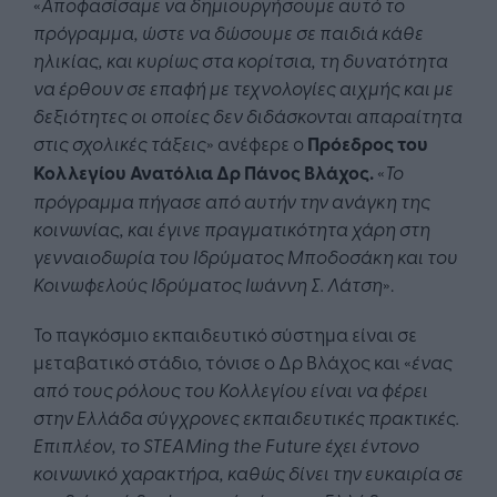
«
Αποφασίσαμε να δημιουργήσουμε αυτό το
πρόγραμμα, ώστε να δώσουμε σε παιδιά κάθε
ηλικίας, και κυρίως στα κορίτσια, τη δυνατότητα
να έρθουν σε επαφή με τεχνολογίες αιχμής και με
δεξιότητες οι οποίες δεν διδάσκονται απαραίτητα
στις σχολικές τάξεις
» ανέφερε ο
Πρόεδρος του
Κολλεγίου Ανατόλια Δρ Πάνος Βλάχος.
«
Το
πρόγραμμα πήγασε από αυτήν την ανάγκη της
κοινωνίας, και έγινε πραγματικότητα χάρη στη
γενναιοδωρία του Ιδρύματος Μποδοσάκη και του
Κοινωφελούς Ιδρύματος Ιωάννη Σ. Λάτση
».
Το παγκόσμιο εκπαιδευτικό σύστημα είναι σε
μεταβατικό στάδιο, τόνισε ο Δρ Βλάχος και «
ένας
από τους ρόλους του Κολλεγίου είναι να φέρει
στην Ελλάδα σύγχρονες εκπαιδευτικές πρακτικές.
Επιπλέον, το STEAMing the Future έχει έντονο
κοινωνικό χαρακτήρα, καθώς δίνει την ευκαιρία σε