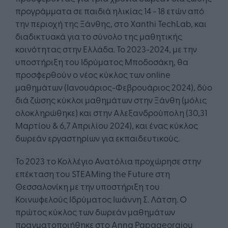
προγράμματα σε παιδιά ηλικίας 14 - 18 ετών από
την περιοχή της Ξάνθης, στο Xanthi TechLab, και
διαδικτυακά για το σύνολο της μαθητικής
κοινότητας στην Ελλάδα. Το 2023-2024, με την
υποστήριξη του Ιδρύματος Μποδοσάκη, θα
προσφερθούν ο νέος κύκλος των online
μαθημάτων (Ιανουάριος-Φεβρουάριος 2024), δύο
διά ζώσης κύκλοι μαθημάτων στην Ξάνθη (μόλις
ολοκληρώθηκε) και στην Αλεξανδρούπολη (30,31
Μαρτίου & 6,7 Απριλίου 2024), και ένας κύκλος
δωρεάν εργαστηρίων για εκπαιδευτικούς.
Το 2023 το Κολλέγιο Ανατόλια προχώρησε στην
επέκταση του STEAMing the Future στη
Θεσσαλονίκη με την υποστήριξη του
Κοινωφελούς Ιδρύματος Ιωάννη Σ. Λάτση. Ο
πρώτος κύκλος των δωρεάν μαθημάτων
πραγματοποιήθηκε στο Anna Papageorgiou