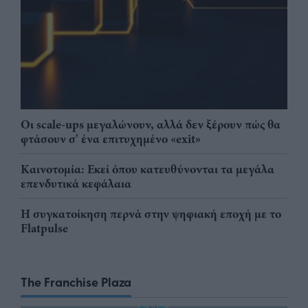
Οι scale-ups μεγαλώνουν, αλλά δεν ξέρουν πώς θα
φτάσουν σ' ένα επιτυχημένο «exit»
Καινοτομία: Εκεί όπου κατευθύνονται τα μεγάλα
επενδυτικά κεφάλαια
Η συγκατοίκηση περνά στην ψηφιακή εποχή με το
Flatpulse
The Franchise Plaza