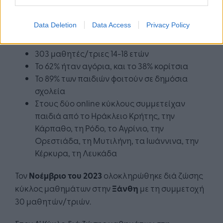
Την πρώτη χρονιά
2022-2023
το πρόγραμμα (διά
ζώσης στην Ξάνθη και online για όλη την Ελλάδα)
Data Deletion
Data Access
Privacy Policy
παρακολούθησαν
303 μαθητές/τριες 14-18 ετών
Το 62% ήταν αγόρια, και το 38% κορίτσια
Το 89% των παιδιών φοιτούν σε δημόσια
σχολεία
Στους δύο online κύκλους συμμετείχαν
παιδιά από το Ηράκλειο Κρήτης, την
Κάρπαθο, τη Ρόδο, το Αγρίνιο, την
Ορεστιάδα, τη Μυτιλήνη, τα Ιωάννινα, την
Κέρκυρα, τη Λευκάδα
Τον
Νοέμβριο του 2023
ολοκληρώθηκε διά ζώσης
κύκλος μαθημάτων στην
Ξάνθη
με τη συμμετοχή
30 μαθητών/τριών.