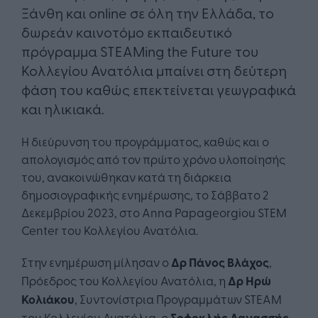
Ξάνθη και online σε όλη την Ελλάδα, το
δωρεάν καινοτόμο εκπαιδευτικό
πρόγραμμα STEAMing the Future του
Κολλεγίου Ανατόλια μπαίνει στη δεύτερη
φάση του καθώς επεκτείνεται γεωγραφικά
και ηλικιακά.
Η διεύρυνση του προγράμματος, καθώς και ο
απολογισμός από τον πρώτο χρόνο υλοποίησής
του, ανακοινώθηκαν κατά τη διάρκεια
δημοσιογραφικής ενημέρωσης, το Σάββατο 2
Δεκεμβρίου 2023, στο Anna Papageorgiou STEM
Center του Κολλεγίου Ανατόλια.
Στην ενημέρωση μίλησαν ο
Δρ Πάνος Βλάχος
,
Πρόεδρος του Κολλεγίου Ανατόλια, η
Δρ Ηρώ
Κολιάκου
, Συντονίστρια Προγραμμάτων STEAM
του Κολλεγίου Ανατόλια, ο
Σοφοκλής Δανασσής
,