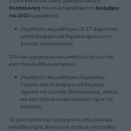
Στον Α’ Κύκλο διά ζώσης μαθημάτων στη
Θεσσαλονίκη
που ολοκληρώθηκε τον
Δεκέμβριο
του 2023
εγγράφηκαν:
25 μαθητές και μαθήτριες Δ’-ΣΤ’ Δημοτικού
από 13 διαφορετικά δημόσια σχολεία της
Δυτικής Θεσσαλονίκης
32% των εγγεγραμμένων μαθητών/τριών είναι
κορίτσια και 68% είναι αγόρια.
25 μαθητές και μαθήτριες Γυμνασίου-
Λυκείου από 14 διαφορετικά δημόσια
σχολεία της Δυτικής Θεσσαλονίκης, καθώς
και από τρία ιδιωτικά εκπαιδευτήρια της
περιοχής.
Τα τρία παιδιά που προέρχονται από ιδιωτικά
εκπαιδευτήρια, φοιτούν σε αυτά με υποτροφία.