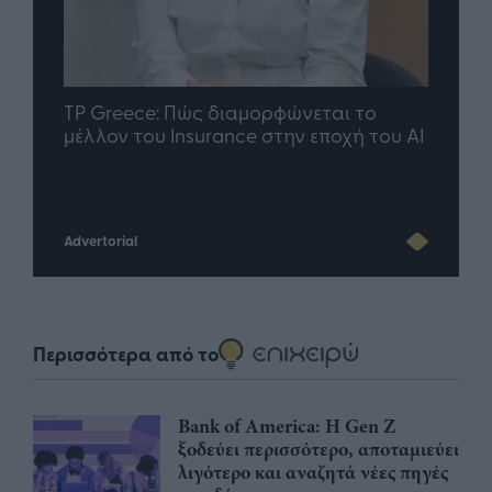
nd.gr
TP Greece: Πώς διαμορφώνεται το
Η ομ
άθε
μέλλον του Insurance στην εποχή του AI
σου 
Advertorial
Περισσότερα από το
Bank of America: Η Gen Z
ξoδεύει περισσότερο, αποταμιεύει
λιγότερο και αναζητά νέες πηγές