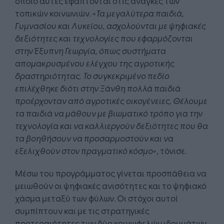
οποίο αυτές εφάπτονται στις ανάγκες των
τοπικών κοινωνιών. «
Τα μεγαλύτερα παιδιά,
Γυμνασίου και Λυκείου, ασχολούνται με ψηφιακές
δεξιότητες και τεχνολογίες που εφαρμόζονται
στην Έξυπνη Γεωργία, όπως συστήματα
απομακρυσμένου ελέγχου της αγροτικής
δραστηριότητας. Το συγκεκριμένο πεδίο
επιλέχθηκε διότι στην Ξάνθη πολλά παιδιά
προέρχονταν από αγροτικές οικογένειες. Θέλουμε
τα παιδιά να μάθουν με βιωματικό τρόπο για την
τεχνολογία και να καλλιεργούν δεξιότητες που θα
τα
βοηθήσουν
να προσαρμοστούν και να
εξελιχθούν στον πραγματικό κόσμο
», τόνισε.
Μέσω του προγράμματος γίνεται προσπάθεια να
μειωθούν οι ψηφιακές ανισότητες και το ψηφιακό
χάσμα μεταξύ των φύλων. Οι στόχοι αυτοί
συμπίπτουν και με τις στρατηγικές
προτεραιότητες των δύο κοινωφελών ιδρυμάτων,