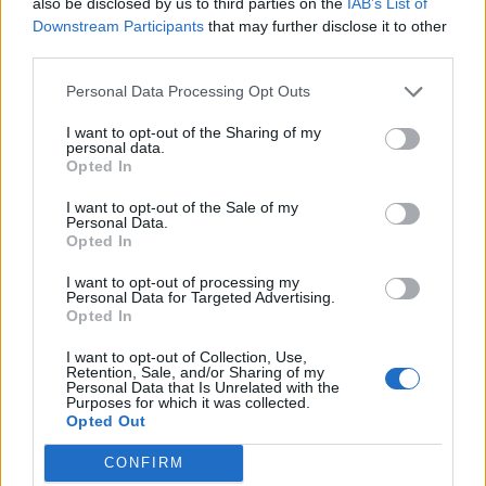
also be disclosed by us to third parties on the
IAB’s List of
προγράμματα και δράσεις σε όλες τις βαθμίδες με
Downstream Participants
that may further disclose it to other
στόχο την εξέλιξη του εκπαιδευτικού
third parties.
οικοσυστήματος και την προσαρμογή του στη
Personal Data Processing Opt Outs
σύγχρονη εκπαιδευτική και επαγγελματική
πραγματικότητα, δίδοντας, παράλληλα, έμφαση
I want to opt-out of the Sharing of my
personal data.
σε προγράμματα που προσφέρουν ευκαιρίες
Opted In
εκμάθησης και ανάπτυξης νέων δεξιοτήτων
I want to opt-out of the Sale of my
(upskilling & reskilling) σε νέους πτυχιούχους και
Personal Data.
εκπαιδευτικούς, καταρτίζοντάς τους στις πλέον
Opted In
περιζήτητες ψηφιακές δεξιότητες, καθώς και σε
I want to opt-out of processing my
υποτροφίες μεταπτυχιακών σπουδών σε τομείς
Personal Data for Targeted Advertising.
Opted In
που άπτονται της 4ης Βιομηχανικής
Επανάστασης, σημείωσε η κα Λιανού.
I want to opt-out of Collection, Use,
Retention, Sale, and/or Sharing of my
Personal Data that Is Unrelated with the
STEAMIng the Future:
Purposes for which it was collected.
Opted Out
Ο θετικός απολογισμός της πρώτης χρονιάς
CONFIRM