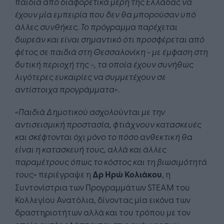
παιδιά από διαφορετικά μέρη της Ελλάδας να
έχουν μία εμπειρία που δεν θα μπορούσαν υπό
άλλες συνθήκες. Το πρόγραμμα παρέχεται
δωρεάν και είναι σημαντικό ότι προσφέρεται από
φέτος σε παιδιά στη Θεσσαλονίκη - με έμφαση στη
δυτική περιοχή της -, τα οποία έχουν συνήθως
λιγότερες ευκαιρίες να συμμετέχουν σε
αντίστοιχα προγράμματα
».
«
Παιδιά Δημοτικού ασχολούνται με την
αντισεισμική προστασία, φτιάχνουν κατασκευές
και σκέφτονται όχι μόνο το πόσο ανθεκτική θα
είναι η κατασκευή τους, αλλά και άλλες
παραμέτρους όπως το κόστος και τη βιωσιμότητά
τους
» περιέγραψε η
Δρ Ηρώ Κολιάκου
, η
Συντονίστρια των Προγραμμάτων STEAM του
Κολλεγίου Ανατόλια, δίνοντας μία εικόνα των
δραστηριοτήτων αλλά και του τρόπου με τον