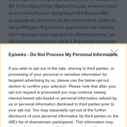
Με τη συνδρομή του Ιδρύματός μας το καινοτόμο
αυτό εκπαιδευτικό πρόγραμμα θα διευρυνθεί
γεωγραφικά, δίνοντας τη δυνατότητα σε μαθητές
και μαθήτριες δημοτικού, γυμνασίου και λυκείου
από την ευρύτερη περιοχή της Θεσσαλονίκης, με
ιδιαίτερη εστίαση στα παιδιά δημοσίων σχολείων
της Δυτικής Θεσσαλονίκης, να συμμετέχουν
δωρεάν σε δια ζώσης εργαστήρια STEAM, με
Epixeiro -
Do Not Process My Personal Information
σκοπό την προώθηση ίσων ευκαιριών στην
If you wish to opt-out of the sale, sharing to third parties, or
ποιοτική εκπαίδευση και τη γεφύρωση του
processing of your personal or sensitive information for
ψηφιακού χάσματος μεταξύ των φύλων.
targeted advertising by us, please use the below opt-out
Ευχόμαστε οι μαθητές και οι μαθήτριες που
section to confirm your selection. Please note that after your
συμμετέχουν στο πρόγραμμα να αξιοποιήσουν
opt-out request is processed you may continue seeing
την ευκαιρία αυτή που τους δίνεται, όχι μόνο για
interest-based ads based on personal information utilized by
τον εμπλουτισμό των γνώσεών τους, αλλά,
us or personal information disclosed to third parties prior to
your opt-out. You may separately opt-out of the further
κυρίως, για την καλλιέργεια της κριτικής τους
disclosure of your personal information by third parties on the
σκέψης και την προσωπική τους εξέλιξη
». Το
IAB’s list of downstream participants. This information may
Ίδρυμα Λάτση υποστηρίζει στοχευμένα